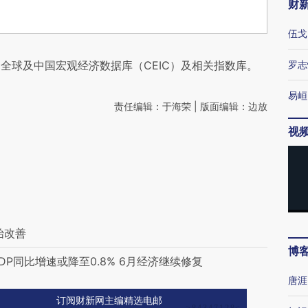
财
伍戈
全球及中国宏观经济数据库（CEIC）及相关指数库。
罗志
易峘
责任编辑：于海荣 | 版面编辑：边放
视
始改善
博
P同比增速或降至0.8% 6月经济继续修复
唐涯
订阅财新网主编精选电邮