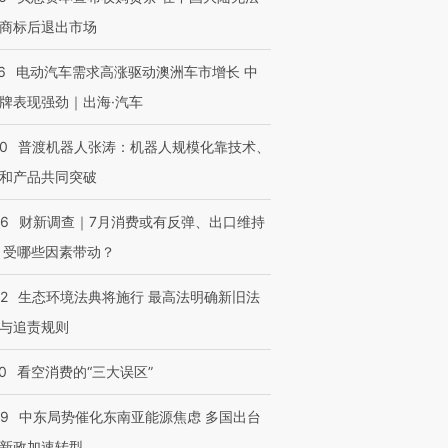
商标后退出市场
6
电动汽车需求高涨驱动澳洲车市增长 中
牌表现强劲｜出海·汽车
00
普渡机器人张涛：机器人规模化靠技术、
和产品共同突破
56
财新调查｜7月消费或有反弹、出口维持
 受哪些因素带动？
42
生态环境法典将施行 最高法明确新旧法
与追责规则
0
看空消费的“三大误区”
59
中东局势催化东南亚能源焦虑 多国出台
新政加速转型