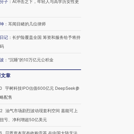
分子
：
AI冲击之下，年轻人与高学历女性更
坤
：
耳闻目睹的几位律师
日记
：
长护险覆盖全国 筹资和服务给予将持
码
波
：
“沉睡”的10万亿元公积金
新文章
0
宇树科技IPO估值600亿元 DeepSeek参
略配售
22
油气市场剧烈波动现套利空间 嘉能可上
扭亏、净利增超50亿美元
6
贝恩资本宣布收购贡茶 在中国大陆无法