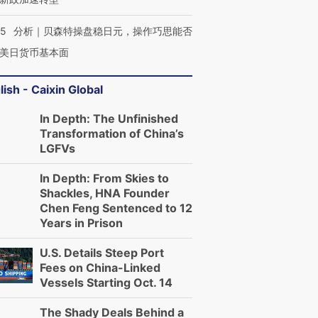
05
分析｜贝森特操盘稳日元，操作巧思能否
美日货币基本面
lish - Caixin Global
In Depth: The Unfinished
Transformation of China’s
LGFVs
In Depth: From Skies to
Shackles, HNA Founder
Chen Feng Sentenced to 12
Years in Prison
U.S. Details Steep Port
Fees on China-Linked
Vessels Starting Oct. 14
The Shady Deals Behind a