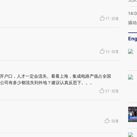
14:
17
·
回复
撬动
Eng
12
·
回复
开户口，人才一定会流失。看看上海，集成电路产值占全国
药公司有多少都流失到外地？建议认真反思下。。。
27
·
回复
·
回复