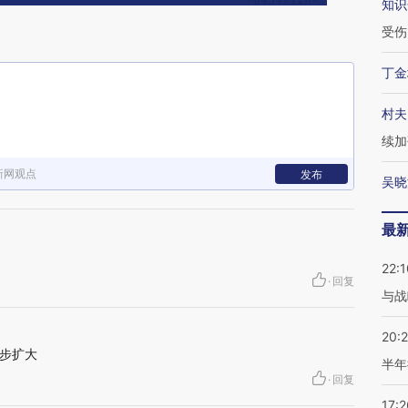
知识
受伤
丁金
村夫
续加
新网观点
发布
吴晓
最
22:1
·
回复
与战
20:
步扩大
半年
·
回复
17:2