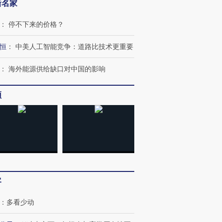
新名家
：
停不下来的价格？
恒
：
中美人工智能竞争：道路比技术更重要
：
海外能源供给缺口对中国的影响
频
客
：
多看少动