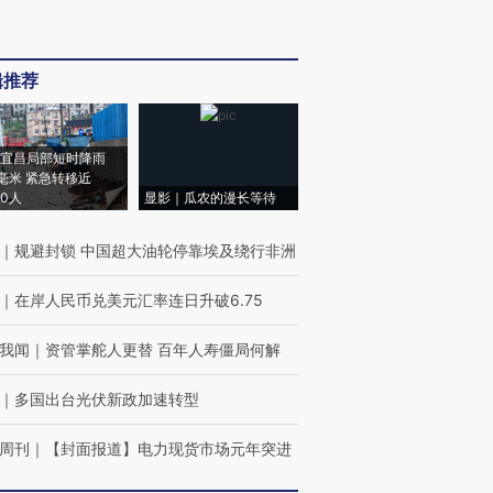
辑推荐
宜昌局部短时降雨
8毫米 紧急转移近
00人
显影｜瓜农的漫长等待
｜
规避封锁 中国超大油轮停靠埃及绕行非洲
｜
在岸人民币兑美元汇率连日升破6.75
我闻
｜
资管掌舵人更替 百年人寿僵局何解
｜
多国出台光伏新政加速转型
周刊
｜
【封面报道】电力现货市场元年突进