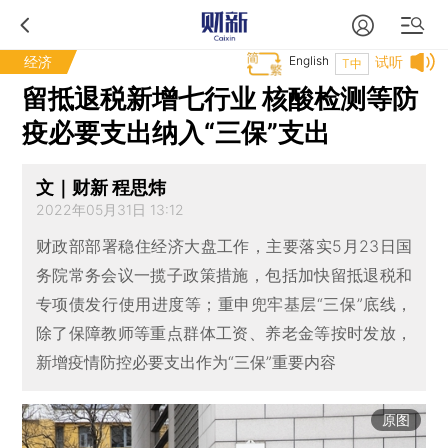
经济
English
试听
T中
留抵退税新增七行业 核酸检测等防
疫必要支出纳入“三保”支出
文｜财新 程思炜
2022年05月31日 13:12
财政部部署稳住经济大盘工作，主要落实5月23日国
务院常务会议一揽子政策措施，包括加快留抵退税和
专项债发行使用进度等；重申兜牢基层“三保”底线，
除了保障教师等重点群体工资、养老金等按时发放，
新增疫情防控必要支出作为“三保”重要内容
原图