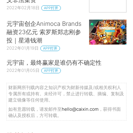
2022年02月18日
APP打开
元宇宙创企Animoca Brands
融资23亿元 索罗斯郑志刚参
投｜星港钱潮
2022年01月19日
APP打开
元宇宙，最终赢家是谁仍有不确定性
2022年01月05日
APP打开
财新网所刊载内容之知识产权为财新传媒及/或相关权利人
专属所有或持有。未经许可，禁止进行转载、摘编、复制及
建立镜像等任何使用。
如有意愿转载，请发邮件至
hello@caixin.com
，获得书面
确认及授权后，方可转载。