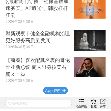
{{最新周刊导播｜社保基数加
速夯实、AI“追光”、韩股杠杆
狂潮
2026年08月09日
财新观察｜健全金融机构治理
更好服务高质量发展
2026年08月09日
【商圈】喜欢配戴名表的哥伦
比亚新总统 商人出身拉美右
翼又一员
2026年08月09日
App 内打开
财新移动
发表评论得积分
0
条评论
收藏
分享