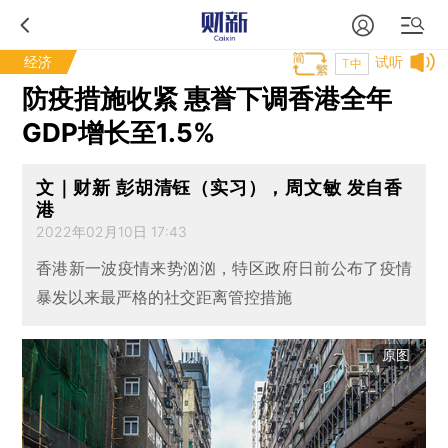
经济
试听
T中
防疫措施收紧 惠誉下调香港全年
GDP增长至1.5%
文｜财新 彭胡清钰（实习），周文敏 发自香
港
2022年02月10日 17:43
香港新一波疫情来势汹汹，特区政府日前公布了疫情
暴发以来最严格的社交距离管控措施
原图