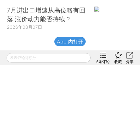
7月进出口增速从高位略有回
落 涨价动力能否持续？
2026年08月07日
App 内打开
财新移动
发表评论得积分
6
条评论
收藏
分享
财新
财新周刊
Caixin
登录
网页版
订阅电邮
|
|
Copyright 财新网 All Rights Reserved