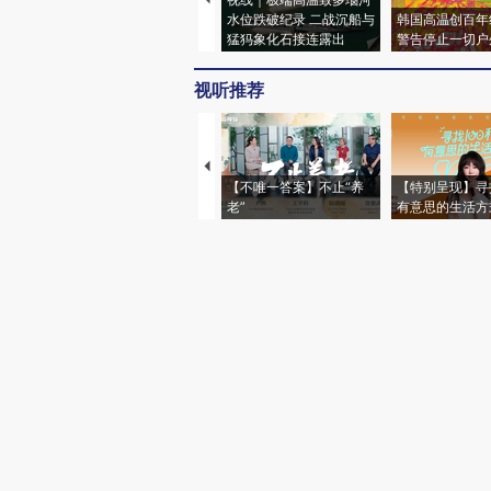
水位跌破纪录 二战沉船与
韩国高温创百年
猛犸象化石接连露出
警告停止一切户
视听推荐
【不唯一答案】不止“养
【特别呈现】寻
老”
有意思的生活方