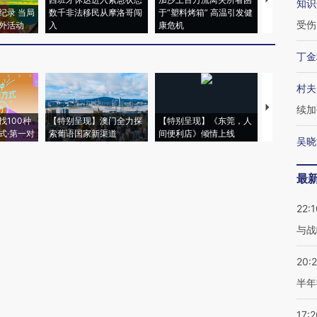
知识
纪录 当局
数千非法移民从摩洛哥闯
于“塑料烤箱” 高温引发健
术：是什么
受伤
外活动
入
康危机
心“花钱找虐
丁金
村夫
【推广】走
续加
找100种
【特别呈现】澳门全力探
【特别呈现】《东莞，人
会，让数智科
式·第一对
索葡语国家新渠道
间便利店》倾情上线
业
吴晓
最
22:1
与战
20:
半年
17:2