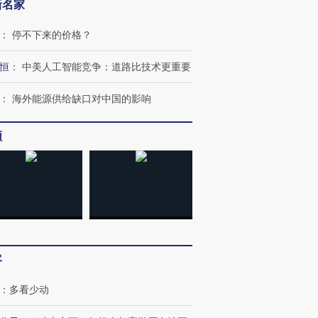
新名家
：
停不下来的价格？
恒
：
中美人工智能竞争：道路比技术更重要
：
海外能源供给缺口对中国的影响
频
客
：
多看少动
OX的吸金
马航飞行员跨国走私7万
视线｜被称为“蟑螂”的印