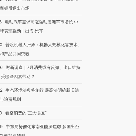
商标后退出市场
6
电动汽车需求高涨驱动澳洲车市增长 中
牌表现强劲｜出海·汽车
00
普渡机器人张涛：机器人规模化靠技术、
和产品共同突破
56
财新调查｜7月消费或有反弹、出口维持
 受哪些因素带动？
42
生态环境法典将施行 最高法明确新旧法
与追责规则
0
看空消费的“三大误区”
59
中东局势催化东南亚能源焦虑 多国出台
新政加速转型