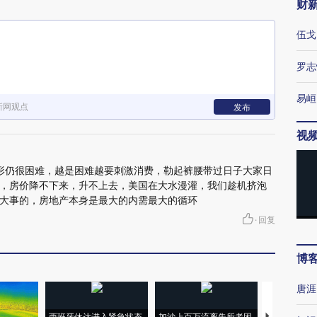
财
伍戈
罗志
易峘
新网观点
发布
视
形仍很困难，越是困难越要刺激消费，勒起裤腰带过日子大家日
，房价降不下来，升不上去，美国在大水漫灌，我们趁机挤泡
大事的，房地产本身是最大的内需最大的循环
·
回复
博
唐涯
西班牙休达进入紧急状态
加沙上百万流离失所者困
视线｜HYR