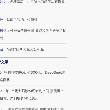
分子
：
AI冲击之下，年轻人与高学历女性更
让中产们甘
粒摇头丸 尿检体内含3种
度Z世代 用街头抗争将教
秘鲁纳斯
”？
毒品
育部长拱下台
13人遇难
坤
：
耳闻目睹的几位律师
日记
：
长护险覆盖全国 筹资和服务给予将持
进第四届链博
【商旅对话】华住集团
码
技“链”接产
【特别呈现】寻找100种
CFO：不靠规模取胜，华
【特别呈
有意思的生活方式·第三对
住三大增长引擎是什么？
有意思的
波
：
“沉睡”的10万亿元公积金
新文章
0
宇树科技IPO估值600亿元 DeepSeek参
略配售
22
油气市场剧烈波动现套利空间 嘉能可上
扭亏、净利增超50亿美元
6
贝恩资本宣布收购贡茶 在中国大陆无法