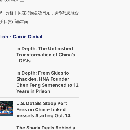
05
分析｜贝森特操盘稳日元，操作巧思能否
美日货币基本面
lish - Caixin Global
In Depth: The Unfinished
Transformation of China’s
LGFVs
In Depth: From Skies to
Shackles, HNA Founder
Chen Feng Sentenced to 12
Years in Prison
U.S. Details Steep Port
Fees on China-Linked
Vessels Starting Oct. 14
The Shady Deals Behind a