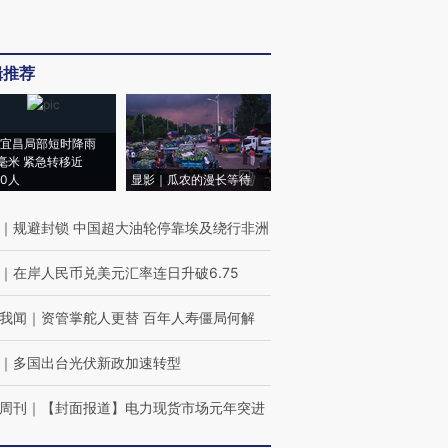
辑推荐
宜昌局部短时降雨
8毫米 紧急转移近
00人
显影｜瓜农的漫长等待
｜
规避封锁 中国超大油轮停靠埃及绕行非洲
｜
在岸人民币兑美元汇率连日升破6.75
我闻
｜
资管掌舵人更替 百年人寿僵局何解
｜
多国出台光伏新政加速转型
周刊
｜
【封面报道】电力现货市场元年突进