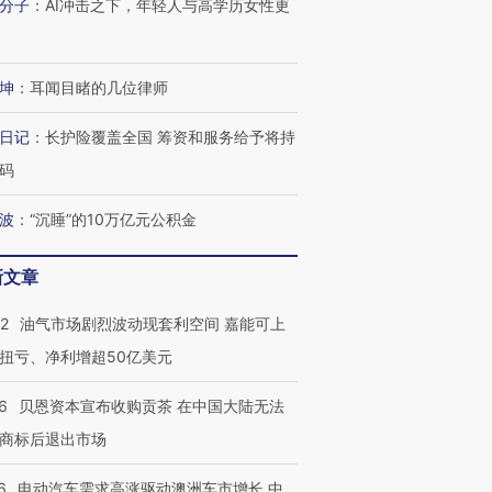
分子
：
AI冲击之下，年轻人与高学历女性更
坤
：
耳闻目睹的几位律师
日记
：
长护险覆盖全国 筹资和服务给予将持
码
波
：
“沉睡”的10万亿元公积金
新文章
22
油气市场剧烈波动现套利空间 嘉能可上
扭亏、净利增超50亿美元
6
贝恩资本宣布收购贡茶 在中国大陆无法
商标后退出市场
6
电动汽车需求高涨驱动澳洲车市增长 中