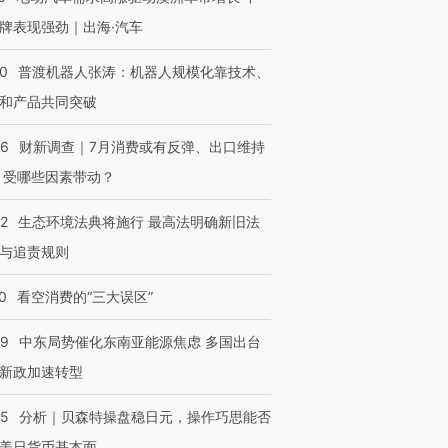
牌表现强劲｜出海·汽车
00
普渡机器人张涛：机器人规模化靠技术、
OX的吸金
马航飞行员跨国走私7万
视线｜被称为“蟑螂”的印
和产品共同突破
让中产们甘
粒摇头丸 尿检体内含3种
度Z世代 用街头抗争将教
秘鲁纳斯
”？
毒品
育部长拱下台
13人遇难
56
财新调查｜7月消费或有反弹、出口维持
 受哪些因素带动？
42
生态环境法典将施行 最高法明确新旧法
进第四届链博
【商旅对话】华住集团
与追责规则
技“链”接产
【特别呈现】寻找100种
CFO：不靠规模取胜，华
【特别呈
有意思的生活方式·第三对
住三大增长引擎是什么？
有意思的
0
看空消费的“三大误区”
59
中东局势催化东南亚能源焦虑 多国出台
新政加速转型
05
分析｜贝森特操盘稳日元，操作巧思能否
美日货币基本面