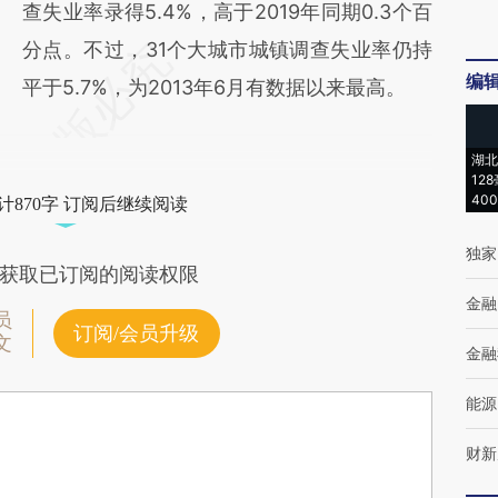
查失业率录得5.4%，高于2019年同期0.3个百
分点。不过，31个大城市城镇调查失业率仍持
编
平于5.7%，为2013年6月有数据以来最高。
湖北
12
40
计870字 订阅后继续阅读
独家
获取已订阅的阅读权限
金融
员
订阅/会员升级
文
金融
能源
财新