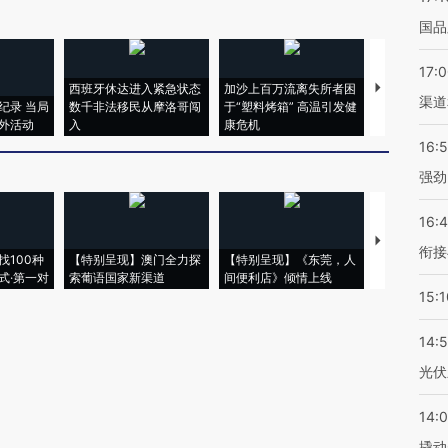
国品
17:
西班牙休达进入紧急状态
加沙上百万流离失所者困
视线｜HYR
渠道
纪录 当局
数千非法移民从摩洛哥闯
于“塑料烤箱” 高温引发健
术：是什么
外活动
入
康危机
心“花钱找虐
16:
强劲
16:
【推广】走
衔接
找100种
【特别呈现】澳门全力探
【特别呈现】《东莞，人
会，让数智科
式·第一对
索葡语国家新渠道
间便利店》倾情上线
业
15:1
14:
光伏
14:
撬动