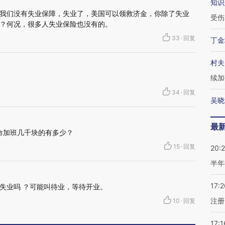
知识
我们没有失业保障，失业了，美国可以领救济金，你除了失业
受伤
？何况，很多人失业保险也没有的。
33
·
回复
丁金
村夫
续加
34
·
回复
吴晓
最
拼命加班几千块的有多少？
15
·
回复
20:
半年
17:2
失业吗 ？可能叫待业，等待开业。
注册
10
·
回复
17:1