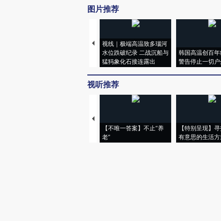
图片推荐
视线｜极端高温致多瑙河
水位跌破纪录 二战沉船与
韩国高温创百年
猛犸象化石接连露出
警告停止一切户
视听推荐
【不唯一答案】不止“养
【特别呈现】寻
老”
有意思的生活方