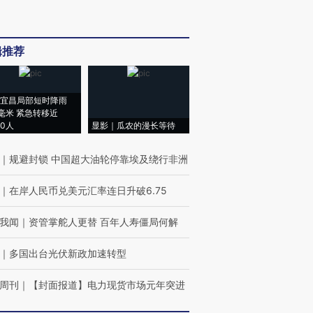
辑推荐
宜昌局部短时降雨
8毫米 紧急转移近
00人
显影｜瓜农的漫长等待
｜
规避封锁 中国超大油轮停靠埃及绕行非洲
｜
在岸人民币兑美元汇率连日升破6.75
我闻
｜
资管掌舵人更替 百年人寿僵局何解
｜
多国出台光伏新政加速转型
周刊
｜
【封面报道】电力现货市场元年突进