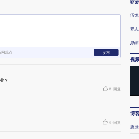
财
伍戈
罗志
易峘
新网观点
发布
视
业？
8
·
回复
博
4
·
回复
唐涯