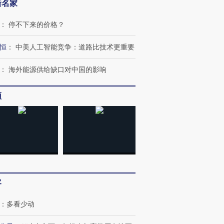
新名家
：
停不下来的价格？
恒
：
中美人工智能竞争：道路比技术更重要
：
海外能源供给缺口对中国的影响
频
客
：
多看少动