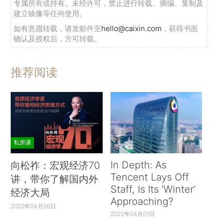
专属所有或持有。未经许可，禁止进行转载、摘编、复制及
建立镜像等任何使用。
如有意愿转载，请发邮件至
hello@caixin.com
，获得书面
确认及授权后，方可转载。
推荐阅读
私房课
In Depth: As
向松祚：宏观经济70
Tencent Lays Off
讲，带你了解国内外
Staff, Is Its ‘Winter’
经济大局
Approaching?
2022年04月06日
2022年04月01日