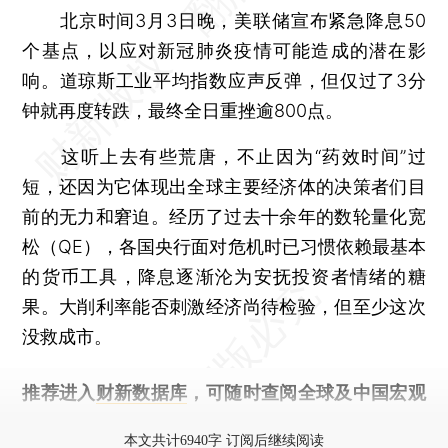
北京时间3月3日晚，美联储宣布紧急降息50
个基点，以应对新冠肺炎疫情可能造成的潜在影
响。道琼斯工业平均指数应声反弹，但仅过了3分
钟就再度转跌，最终全日重挫逾800点。
这听上去有些荒唐，不止因为“药效时间”过
短，还因为它体现出全球主要经济体的决策者们目
前的无力和窘迫。经历了过去十余年的数轮量化宽
松（QE），各国央行面对危机时已习惯依赖最基本
的货币工具，降息逐渐沦为安抚投资者情绪的糖
果。大削利率能否刺激经济尚待检验，但至少这次
没救成市。
推荐进入
财新数据库
，可随时查阅全球及中国宏观
经济数据库（CEIC）及相关指数库。
本文共计6940字 订阅后继续阅读