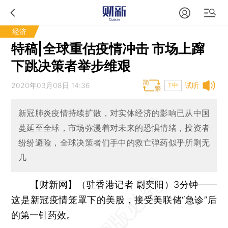
经济
特稿|全球重估疫情冲击 市场上蹿
下跳决策者举步维艰
2020年03月08日 14:36
试听
T中
新冠肺炎疫情持续扩散，对实体经济的影响已从中国
蔓延至全球，市场弥漫着对未来的恐惧情绪，投资者
纷纷避险，全球决策者们手中的救亡弹药似乎所剩无
几
【财新网】（驻香港记者 尉奕阳）
3分钟——
这是新冠疫情笼罩下的美股，接受美联储“急诊”后
的第一针药效。