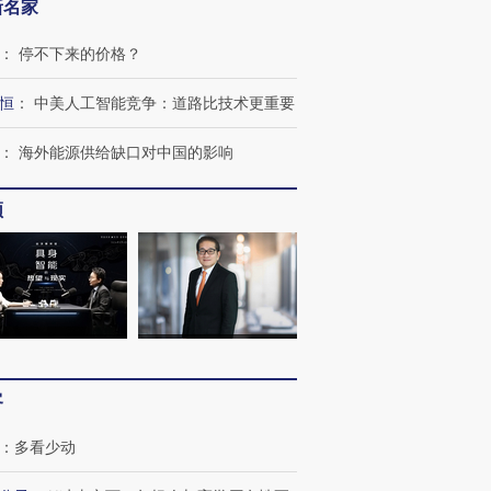
新名家
：
停不下来的价格？
恒
：
中美人工智能竞争：道路比技术更重要
：
海外能源供给缺口对中国的影响
频
客
：
多看少动