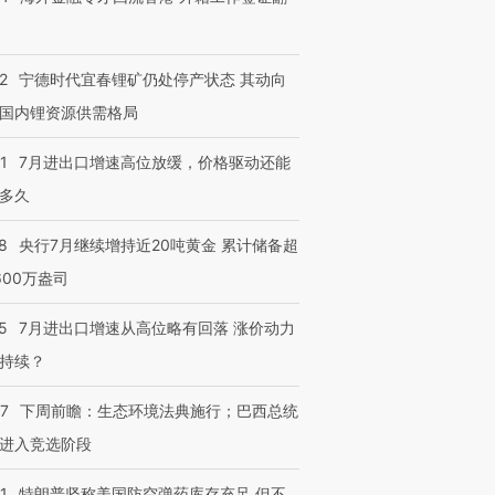
2
宁德时代宜春锂矿仍处停产状态 其动向
国内锂资源供需格局
1
7月进出口增速高位放缓，价格驱动还能
多久
8
央行7月继续增持近20吨黄金 累计储备超
600万盎司
5
7月进出口增速从高位略有回落 涨价动力
持续？
07
下周前瞻：生态环境法典施行；巴西总统
进入竞选阶段
1
特朗普坚称美国防空弹药库存充足 但不