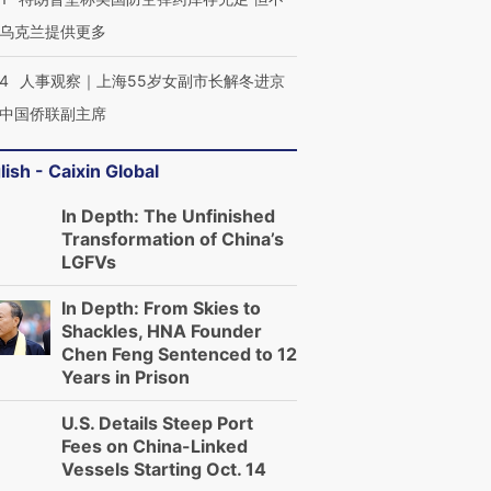
乌克兰提供更多
24
人事观察｜上海55岁女副市长解冬进京
中国侨联副主席
lish - Caixin Global
In Depth: The Unfinished
Transformation of China’s
LGFVs
In Depth: From Skies to
Shackles, HNA Founder
Chen Feng Sentenced to 12
Years in Prison
U.S. Details Steep Port
Fees on China-Linked
Vessels Starting Oct. 14