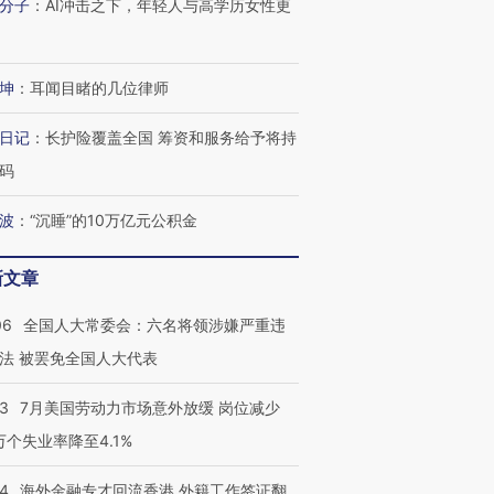
分子
：
AI冲击之下，年轻人与高学历女性更
坤
：
耳闻目睹的几位律师
日记
：
长护险覆盖全国 筹资和服务给予将持
码
跨国走私7万
视线｜被称为“蟑螂”的印
视线｜“入侵”还是“人道危
波
：
“沉睡”的10万亿元公积金
检体内含3种
度Z世代 用街头抗争将教
机”？难民潮撕裂西班牙
秘鲁纳斯
育部长拱下台
飞地休达
13人遇难
新文章
06
全国人大常委会：六名将领涉嫌严重违
法 被罢免全国人大代表
进第四届链博
【商旅对话】华住集团
技“链”接产
【特别呈现】寻找100种
CFO：不靠规模取胜，华
【特别呈
43
7月美国劳动力市场意外放缓 岗位减少
有意思的生活方式·第三对
住三大增长引擎是什么？
有意思的
3万个失业率降至4.1%
14
海外金融专才回流香港 外籍工作签证翻