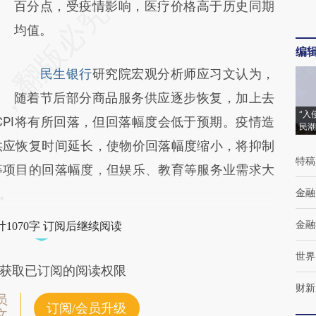
百分点，受疫情影响，医疗价格高于历史同期
均值。
编
民生银行
研究院宏观分析师应习文认为，
随着节后部分商品服务供应逐步恢复，加上去
“入
CPI将有所回落，但回落幅度会低于预期。疫情造
民潮
供应恢复时间延长，使物价回落幅度缩小，将抑制
特稿
等项目的回落幅度，但娱乐、教育等服务业需求大
。
金融
金融
1070字 订阅后继续阅读
世界
获取已订阅的阅读权限
财新
员
订阅/会员升级
文