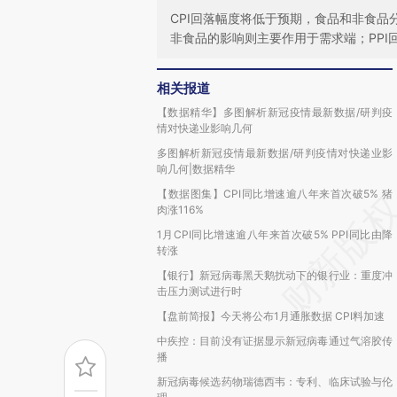
CPI回落幅度将低于预期，食品和非食
非食品的影响则主要作用于需求端；PPI
相关报道
【数据精华】多图解析新冠疫情最新数据/研判疫
情对快递业影响几何
多图解析新冠疫情最新数据/研判疫情对快递业影
响几何|数据精华
【数据图集】CPI同比增速逾八年来首次破5% 猪
肉涨116%
1月CPI同比增速逾八年来首次破5% PPI同比由降
转涨
【银行】新冠病毒黑天鹅扰动下的银行业：重度冲
击压力测试进行时
【盘前简报】今天将公布1月通胀数据 CPI料加速
中疾控：目前没有证据显示新冠病毒通过气溶胶传
播
新冠病毒候选药物瑞德西韦：专利、临床试验与伦