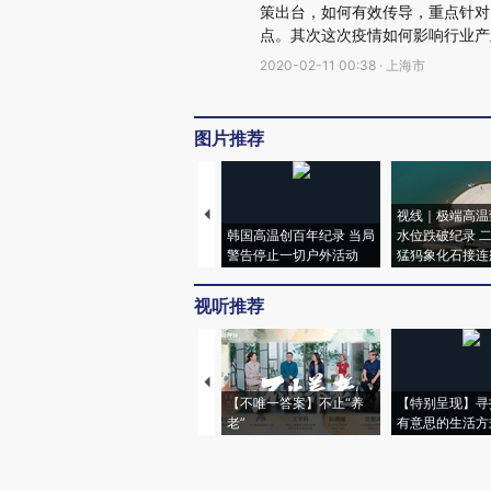
策出台，如何有效传导，重点针对
点。其次这次疫情如何影响行业产
2020-02-11 00:38 · 上海市
图片推荐
视线｜极端高温
韩国高温创百年纪录 当局
水位跌破纪录 
警告停止一切户外活动
猛犸象化石接连
视听推荐
【不唯一答案】不止“养
【特别呈现】寻
老”
有意思的生活方