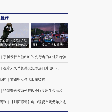
辑推荐
侵”还是“人道危机” 难
撕裂西班牙飞地休达
显影｜瓜农的漫长等待
｜
宇树发行市值610亿 先行者的加速和考验
｜
在岸人民币兑美元汇率连日升破6.75
我闻
｜
艾路明及多名股东被拘
｜
特朗普再签两份行政令限制出生公民权
周刊
｜
【封面报道】电力现货市场元年突进