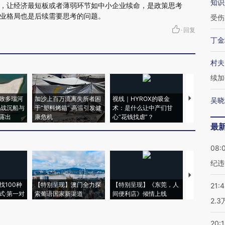
知识
，让经济最短板或者薄弱环节如中小企业续命，是政策思考
业格局也是后续需要思考的问题。
受伤
·
回复
丁金
村夫
续加
致多瑙河
加沙上百万流离失所者困
视线｜HYROX的吸金
马航飞行员
吴晓
二战沉船与
于“塑料烤箱” 高温引发健
术：是什么让中产们甘
粒摇头丸 尿
露出
康危机
心“花钱找虐”？
毒品
最
08:
纪违
【推广】走
找100种
【特别呈现】澳门全力探
【特别呈现】《东莞，人
会，让数智科
21:
式·第一对
索葡语国家新渠道
间便利店》倾情上线
业
2.
20: