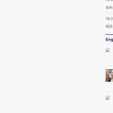
会向
18:
候任
Eng