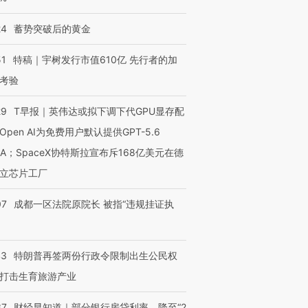
24
蓄势突破后的黄金
51
特稿｜宇树发行市值610亿 先行者的加
考验
29
T早报｜英伟达或拟下调下代GPU显存配
Open AI为免费用户默认提供GPT-5.6
NA；SpaceX协特斯拉宣布斥168亿美元在德
立芯片工厂
07
成都一区法院原院长 被指“违规挂证执
43
特朗普再签两份行政令限制出生公民权
打击生育旅游产业
37
财经早知道｜部分银行房贷利率，降至“2