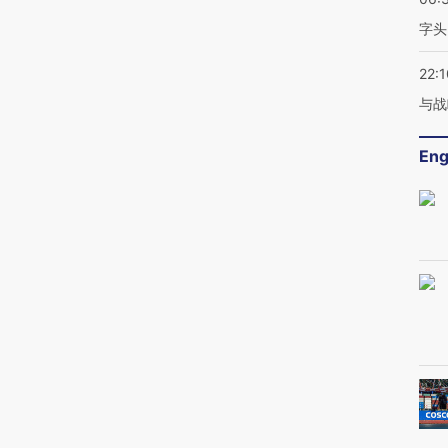
字头
22:1
与战
Eng