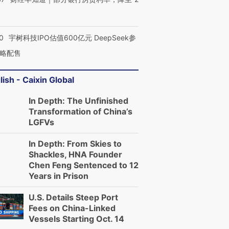
0
宇树科技IPO估值600亿元 DeepSeek参
略配售
lish - Caixin Global
In Depth: The Unfinished
Transformation of China’s
LGFVs
In Depth: From Skies to
Shackles, HNA Founder
Chen Feng Sentenced to 12
Years in Prison
U.S. Details Steep Port
Fees on China-Linked
Vessels Starting Oct. 14