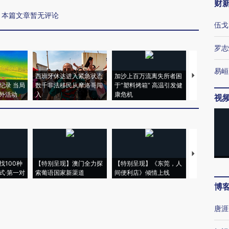
财
本篇文章暂无评论
伍戈
罗志
易峘
西班牙休达进入紧急状态
加沙上百万流离失所者困
视线｜HYR
纪录 当局
数千非法移民从摩洛哥闯
于“塑料烤箱” 高温引发健
术：是什么
外活动
入
康危机
心“花钱找虐
视
【推广】走
找100种
【特别呈现】澳门全力探
【特别呈现】《东莞，人
会，让数智科
式·第一对
索葡语国家新渠道
间便利店》倾情上线
业
博
唐涯