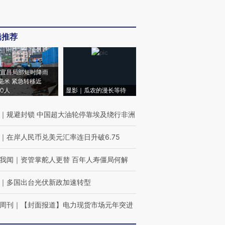
辑推荐
宜昌局部短时降雨
8毫米 紧急转移近
00人
显影｜瓜农的漫长等待
｜
规避封锁 中国超大油轮停靠埃及绕行非洲
｜
在岸人民币兑美元汇率连日升破6.75
我闻
｜
资管掌舵人更替 百年人寿僵局何解
｜
多国出台光伏新政加速转型
周刊
｜
【封面报道】电力现货市场元年突进