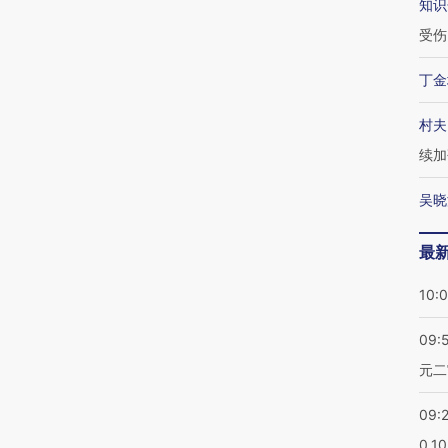
知识
受伤
丁金
村夫
续加
吴晓
最
10:
09:
元二
09:
0.1