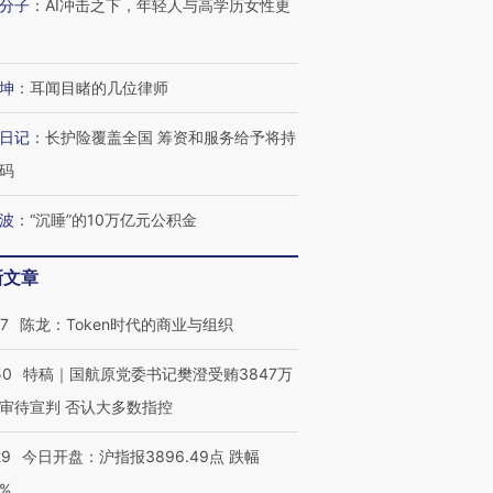
分子
：
AI冲击之下，年轻人与高学历女性更
坤
：
耳闻目睹的几位律师
日记
：
长护险覆盖全国 筹资和服务给予将持
码
波
：
“沉睡”的10万亿元公积金
新文章
07
陈龙：Token时代的商业与组织
50
特稿｜国航原党委书记樊澄受贿3847万
审待宣判 否认大多数指控
29
今日开盘：沪指报3896.49点 跌幅
0%