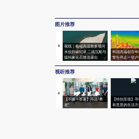
图片推荐
视线｜极端高温致多瑙河
水位跌破纪录 二战沉船与
韩国高温创百年
猛犸象化石接连露出
警告停止一切户
视听推荐
【不唯一答案】不止“养
【特别呈现】寻
老”
有意思的生活方