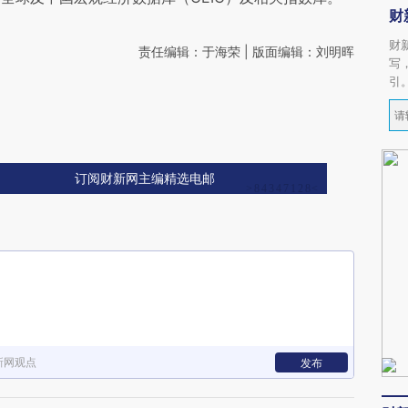
财
财
责任编辑：于海荣 | 版面编辑：刘明晖
写
引
订阅财新网主编精选电邮
新网观点
发布