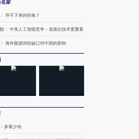
新名家
：
停不下来的价格？
恒
：
中美人工智能竞争：道路比技术更重要
：
海外能源供给缺口对中国的影响
OX的吸金
马航飞行员跨国走私7万
视线｜被称为“蟑螂”的印
让中产们甘
粒摇头丸 尿检体内含3种
度Z世代 用街头抗争将教
秘鲁纳斯
”？
毒品
育部长拱下台
13人遇难
频
进第四届链博
【商旅对话】华住集团
技“链”接产
【特别呈现】寻找100种
CFO：不靠规模取胜，华
【特别呈
有意思的生活方式·第三对
住三大增长引擎是什么？
有意思的
客
：
多看少动