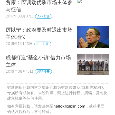
贾康：应调动优质市场主体参
与征信
2017年03月07日
APP打开
厉以宁：政府要及时退出市场
主体地位
2016年11月23日
APP打开
成都打造“基金小镇”借力市场
主体
2016年08月15日
APP打开
财新网所刊载内容之知识产权为财新传媒及/或相关权利人
专属所有或持有。未经许可，禁止进行转载、摘编、复制及
建立镜像等任何使用。
如有意愿转载，请发邮件至
hello@caixin.com
，获得书面
确认及授权后，方可转载。