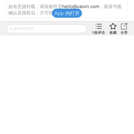
如有意愿转载，请发邮件至
hello@caixin.com
，获得书面
确认及授权后，方可转载。
App 内打开
发表评论得积分
推荐阅读
0
条评论
收藏
分享
私房课
In Depth: As
向松祚：宏观经济70
Tencent Lays Off
讲，带你了解国内外
Staff, Is Its ‘Winter’
经济大局
Approaching?
2022年04月06日
2022年04月01日