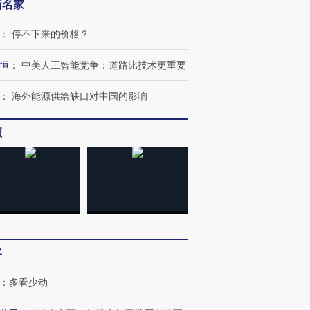
新名家
：
停不下来的价格？
进第四届链博
【商旅对话】华住集团
技“链”接产
【特别呈现】寻找100种
CFO：不靠规模取胜，华
【特别呈
恒
：
中美人工智能竞争：道路比技术更重要
有意思的生活方式·第三对
住三大增长引擎是什么？
有意思的
：
海外能源供给缺口对中国的影响
频
客
：
多看少动