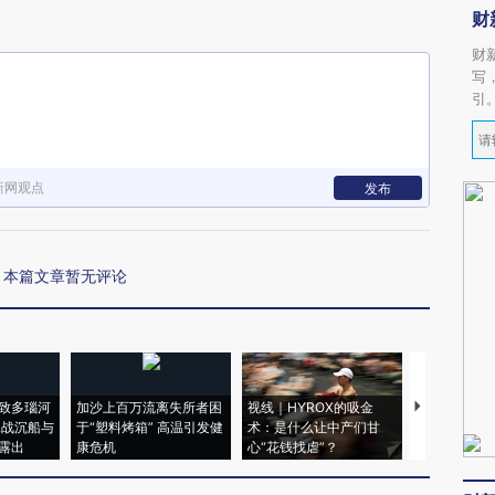
财
财
写
引
新网观点
发布
本篇文章暂无评论
致多瑙河
加沙上百万流离失所者困
视线｜HYROX的吸金
马航飞行员
二战沉船与
于“塑料烤箱” 高温引发健
术：是什么让中产们甘
粒摇头丸 尿
露出
康危机
心“花钱找虐”？
毒品