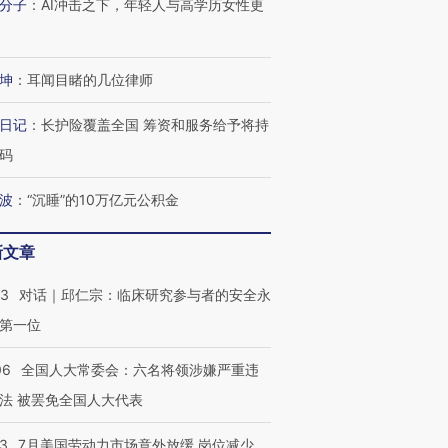
分子
：
AI冲击之下，年轻人与高学历女性更
坤
：
耳闻目睹的几位律师
日记
：
长护险覆盖全国 筹资和服务给予将持
码
波
：
“沉睡”的10万亿元公积金
新文章
53
对话｜邱仁宗：临床研究参与者的安全永
第一位
06
全国人大常委会：六名将领涉嫌严重违
法 被罢免全国人大代表
43
7月美国劳动力市场意外放缓 岗位减少