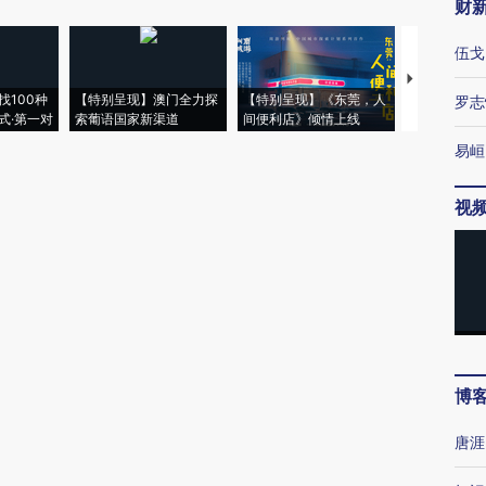
财
伍戈
【推广】走
找100种
【特别呈现】澳门全力探
【特别呈现】《东莞，人
会，让数智科
罗志
式·第一对
索葡语国家新渠道
间便利店》倾情上线
业
易峘
视
博
唐涯