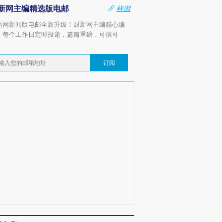
新网主编精选版电邮
样例
新网新闻版电邮全新升级！财新网主编精心编
，每个工作日定时投递，篇篇重磅，可信可
。
订阅
跨国走私7万
视线｜被称为“蟑螂”的印
视线｜“入侵”还是“人道危
检体内含3种
度Z世代 用街头抗争将教
机”？难民潮撕裂西班牙
秘鲁纳斯
育部长拱下台
飞地休达
13人遇难