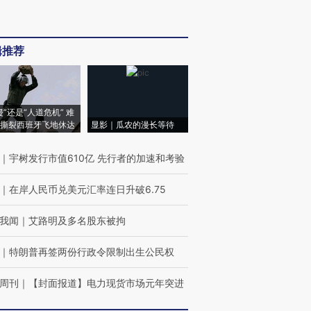
辑推荐
侵”还是“人道危机” 难
撕裂西班牙飞地休达
显影｜瓜农的漫长等待
｜
宇树发行市值610亿 先行者的加速和考验
｜
在岸人民币兑美元汇率连日升破6.75
我闻
｜
艾路明及多名股东被拘
｜
特朗普再签两份行政令限制出生公民权
周刊
｜
【封面报道】电力现货市场元年突进