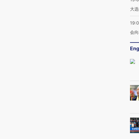
大选
19:0
会向
Eng