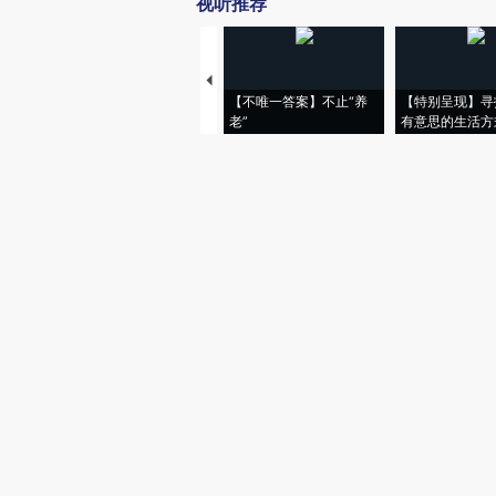
视听推荐
【不唯一答案】不止“养
【特别呈现】寻
老”
有意思的生活方