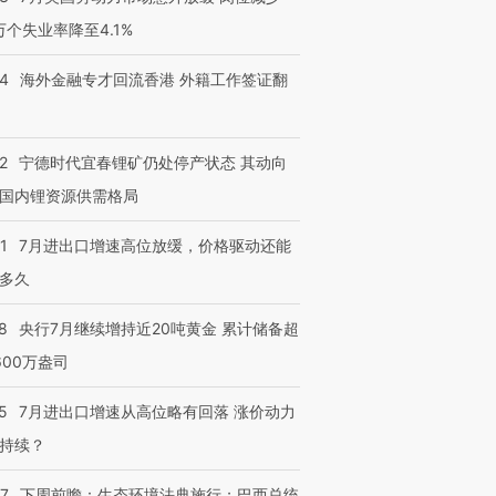
3万个失业率降至4.1%
14
海外金融专才回流香港 外籍工作签证翻
2
宁德时代宜春锂矿仍处停产状态 其动向
国内锂资源供需格局
1
7月进出口增速高位放缓，价格驱动还能
多久
8
央行7月继续增持近20吨黄金 累计储备超
600万盎司
5
7月进出口增速从高位略有回落 涨价动力
持续？
07
下周前瞻：生态环境法典施行；巴西总统