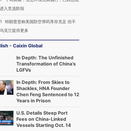
进入竞选阶段
1
特朗普坚称美国防空弹药库存充足 但不
乌克兰提供更多
lish - Caixin Global
In Depth: The Unfinished
Transformation of China’s
LGFVs
In Depth: From Skies to
Shackles, HNA Founder
Chen Feng Sentenced to 12
Years in Prison
U.S. Details Steep Port
Fees on China-Linked
Vessels Starting Oct. 14