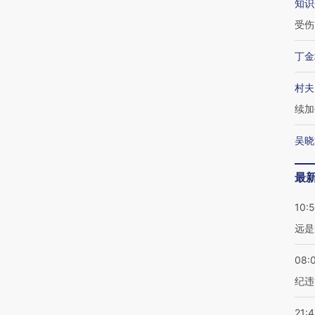
知识
受伤
丁金
村夫
续加
吴晓
最
10:
远是
08:
纪违
21: