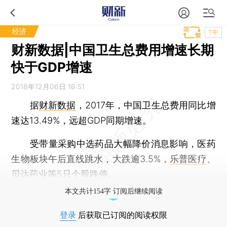
经济
T中
财新数据|中国卫生总费用增速长期
快于GDP增速
2018年12月06日 16:51
据
财新数据
，2017年，中国卫生总费用同比增
速达13.49%，远超GDP同期增速。
受带量采购中选药品大幅降价消息影响，医药
生物板块午后直线跳水，大跌逾3.5%，
乐普医疗
、
贝达药业
等5只个股跌停。
本文共计154字 订阅后继续阅读
登录
后获取已订阅的阅读权限