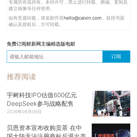
专属所有或持有。未经许可，禁止进行转载、摘编、复制及
建立镜像等任何使用。
如有意愿转载，请发邮件至
hello@caixin.com
，获得书面
确认及授权后，方可转载。
免费订阅财新网主编精选版电邮
订阅
推荐阅读
宇树科技IPO估值600亿元
DeepSeek参与战略配售
2026年08月06日
贝恩资本宣布收购贡茶 在中
国大陆无法注册商标后退出市