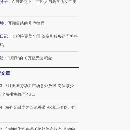
分子
：
AI冲击之下，年轻人与高学历女性更
坤
：
耳闻目睹的几位律师
日记
：
长护险覆盖全国 筹资和服务给予将持
码
波
：
“沉睡”的10万亿元公积金
新文章
43
7月美国劳动力市场意外放缓 岗位减少
3万个失业率降至4.1%
14
海外金融专才回流香港 外籍工作签证翻
2
宁德时代宜春锂矿仍处停产状态 其动向