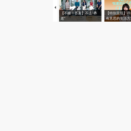
【不唯一答案】不止“养
【特别呈现】寻
老”
有意思的生活方