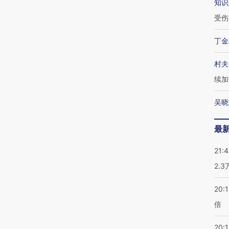
知识
受伤
丁金
村夫
续加
吴晓
最
21:
2.
20:
倍
20:1