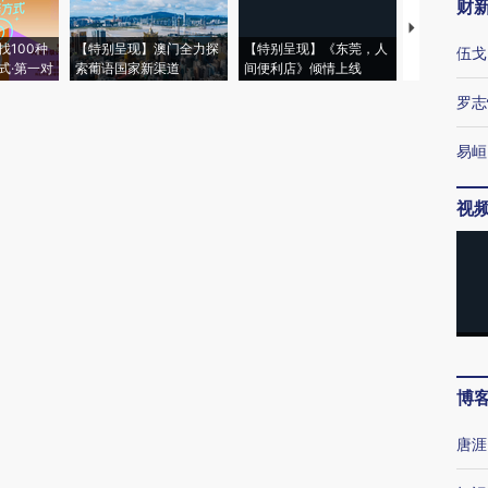
财
【推广】走
找100种
【特别呈现】澳门全力探
【特别呈现】《东莞，人
会，让数智科
伍戈
式·第一对
索葡语国家新渠道
间便利店》倾情上线
业
罗志
易峘
视
博
唐涯