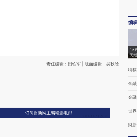
编
“入
民潮
责任编辑：田铁军 | 版面编辑：吴秋晗
特稿
金融
金融
世界
订阅财新网主编精选电邮
财新