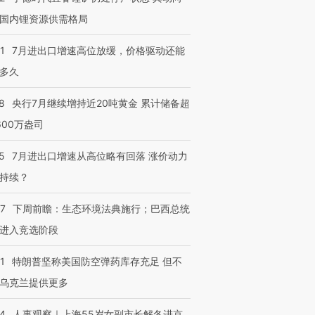
国内锂资源供需格局
1
7月进出口增速高位放缓，价格驱动还能
多久
8
央行7月继续增持近20吨黄金 累计储备超
600万盎司
5
7月进出口增速从高位略有回落 涨价动力
持续？
07
下周前瞻：生态环境法典施行；巴西总统
进入竞选阶段
1
特朗普坚称美国防空弹药库存充足 但不
乌克兰提供更多
24
人事观察｜上海55岁女副市长解冬进京