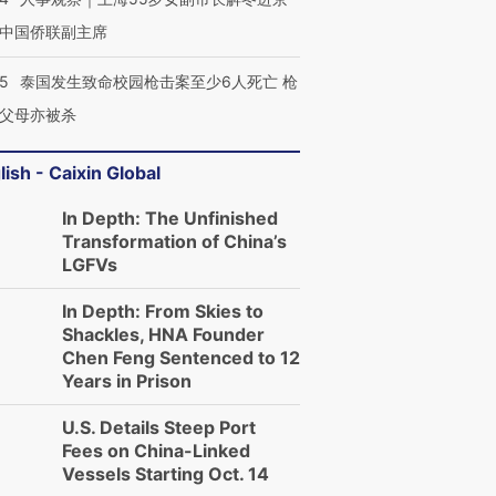
中国侨联副主席
45
泰国发生致命校园枪击案至少6人死亡 枪
父母亦被杀
lish - Caixin Global
In Depth: The Unfinished
Transformation of China’s
LGFVs
In Depth: From Skies to
Shackles, HNA Founder
Chen Feng Sentenced to 12
Years in Prison
U.S. Details Steep Port
Fees on China-Linked
Vessels Starting Oct. 14