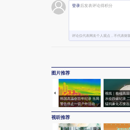
登录
后发表评论得积分
评论仅代表网友个人观点，不代表财
图片推荐
视线｜极端高温
韩国高温创百年纪录 当局
水位跌破纪录 
警告停止一切户外活动
猛犸象化石接连
视听推荐