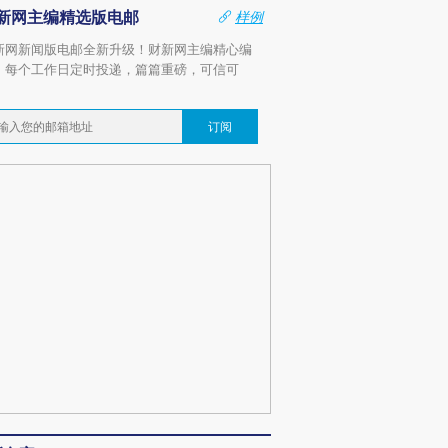
新网主编精选版电邮
样例
新网新闻版电邮全新升级！财新网主编精心编
，每个工作日定时投递，篇篇重磅，可信可
。
订阅
跨国走私7万
视线｜被称为“蟑螂”的印
视线｜“入侵”还是“人道危
检体内含3种
度Z世代 用街头抗争将教
机”？难民潮撕裂西班牙
秘鲁纳斯
育部长拱下台
飞地休达
13人遇难