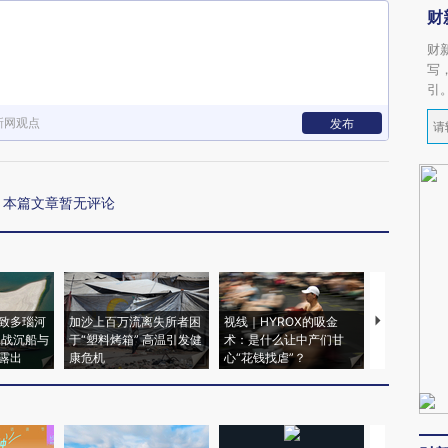
财
财
写
引
新网观点
发布
本篇文章暂无评论
致多瑙河
加沙上百万流离失所者困
视线｜HYROX的吸金
马航飞行员
二战沉船与
于“塑料烤箱” 高温引发健
术：是什么让中产们甘
粒摇头丸 尿
露出
康危机
心“花钱找虐”？
毒品