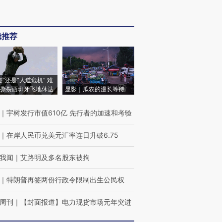
辑推荐
侵”还是“人道危机” 难
撕裂西班牙飞地休达
显影｜瓜农的漫长等待
｜
宇树发行市值610亿 先行者的加速和考验
｜
在岸人民币兑美元汇率连日升破6.75
我闻
｜
艾路明及多名股东被拘
｜
特朗普再签两份行政令限制出生公民权
周刊
｜
【封面报道】电力现货市场元年突进