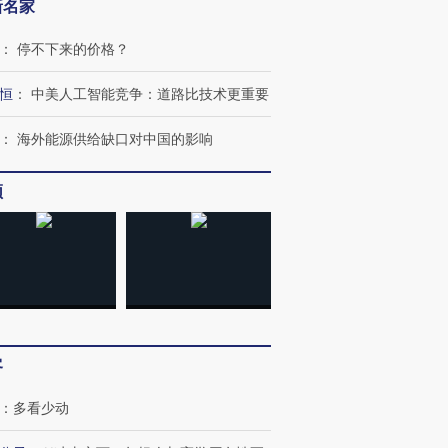
新名家
进第四届链博
【商旅对话】华住集团
技“链”接产
【特别呈现】寻找100种
CFO：不靠规模取胜，华
【特别呈
：
停不下来的价格？
有意思的生活方式·第三对
住三大增长引擎是什么？
有意思的
恒
：
中美人工智能竞争：道路比技术更重要
：
海外能源供给缺口对中国的影响
频
客
：
多看少动