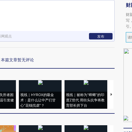
财
财
写
引
新网观点
发布
本篇文章暂无评论
失所者困
视线｜HYROX的吸金
视线｜被称为“蟑螂”的印
视线｜“入侵
高温引发健
术：是什么让中产们甘
度Z世代 用街头抗争将教
机”？难民潮
心“花钱找虐”？
育部长拱下台
飞地休达