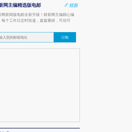
新网主编精选版电邮
样例
新网新闻版电邮全新升级！财新网主编精心编
，每个工作日定时投递，篇篇重磅，可信可
。
订阅
”还是“人道危
湖北宜昌局部短时降雨
哈尔滨遭遇短时极端强降
撕裂西班牙
128毫米 紧急转移近
雨 3小时累计雨量超80毫
秘鲁纳斯
4000人
米
13人遇难