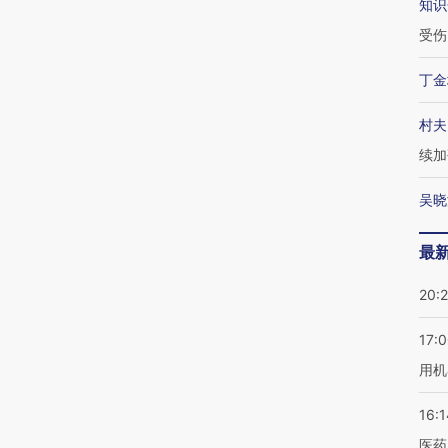
知识
受伤
丁金
村夫
续加
吴晓
最
20:
17:
用机
16:1
医药