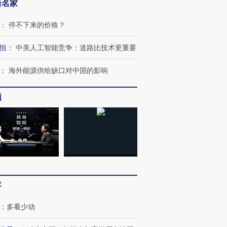
新名家
进第四届链博
【商旅对话】华住集团
技“链”接产
【特别呈现】寻找100种
CFO：不靠规模取胜，华
【特别呈
：
停不下来的价格？
有意思的生活方式·第三对
住三大增长引擎是什么？
有意思的
恒
：
中美人工智能竞争：道路比技术更重要
：
海外能源供给缺口对中国的影响
频
客
：
多看少动