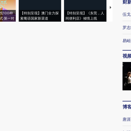
财
【推广】走
找100种
【特别呈现】澳门全力探
【特别呈现】《东莞，人
会，让数智科
伍戈
式·第一对
索葡语国家新渠道
间便利店》倾情上线
业
罗志
易峘
视
博
唐涯