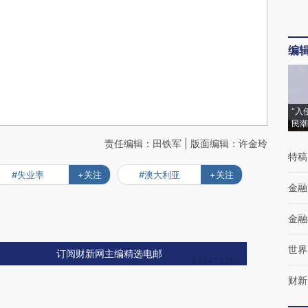
编
“入
民潮
责任编辑：田铁军 | 版面编辑：许金玲
特稿
#失业率
+关注
#澳大利亚
+关注
金融
金融
世界
订阅财新网主编精选电邮
财新