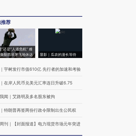
辑推荐
侵”还是“人道危机” 难
撕裂西班牙飞地休达
显影｜瓜农的漫长等待
｜
宇树发行市值610亿 先行者的加速和考验
｜
在岸人民币兑美元汇率连日升破6.75
我闻
｜
艾路明及多名股东被拘
｜
特朗普再签两份行政令限制出生公民权
周刊
｜
【封面报道】电力现货市场元年突进