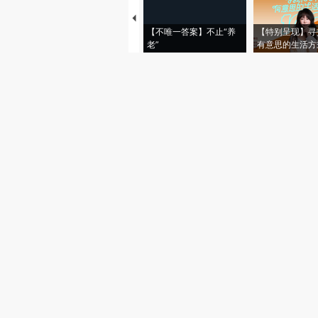
【不唯一答案】不止“养
【特别呈现】寻
老”
有意思的生活方