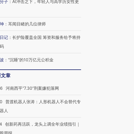
分子
：
AI冲击之下，年轻人与高学历女性更
坤
：
耳闻目睹的几位律师
日记
：
长护险覆盖全国 筹资和服务给予将持
码
波
：
“沉睡”的10万亿元公积金
新文章
26
河南西平“7.30”刑案嫌犯落网
00
普渡机器人张涛：人形机器人不会替代专
器人
4
创新药再活跃，龙头上调全年业绩指引｜
股周报