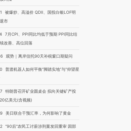
1
被爆炒、高溢价 QDII、国投白银LOF明
退市
4
7月CPI、PPI同比均低于预期 PPI同比结
续改善、高位回落
46
观势｜离岸信托90天补税窗口期疑问
00
普渡机器人如何平衡“脚踏实地”与“仰望星
？
57
特朗普召开矿业圆桌会 拟向关键矿产投
20亿美元(含视频)
09
美日联合干预汇率，为何影响了黄金
32
“90后”农民工讨薪涉刑案发回重审 因部