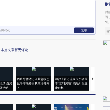
财
财
写
引
新网观点
发布
本篇文章暂无评论
西班牙休达进入紧急状态
加沙上百万流离失所者困
视线｜HYR
纪录 当局
数千非法移民从摩洛哥闯
于“塑料烤箱” 高温引发健
术：是什么
外活动
入
康危机
心“花钱找虐