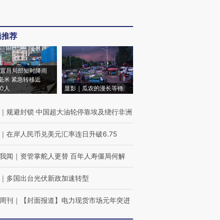
辑推荐
宜昌局部短时降雨
8毫米 紧急转移近
00人
显影｜瓜农的漫长等待
｜
规避封锁 中国超大油轮停靠埃及绕行非洲
｜
在岸人民币兑美元汇率连日升破6.75
我闻
｜
资管掌舵人更替 百年人寿僵局何解
｜
多国出台光伏新政加速转型
周刊
｜
【封面报道】电力现货市场元年突进