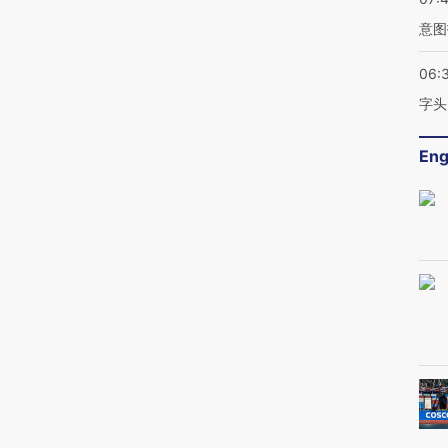
意图
06:
字头
Eng