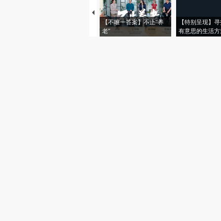
【不唯一答案】不止“养
【特别呈现】寻
老”
有意思的生活方