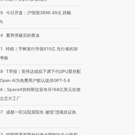
29
今日开盘：沪指报3896.49点 跌幅
0%
24
蓄势突破后的黄金
51
特稿｜宇树发行市值610亿 先行者的加
考验
29
T早报｜英伟达或拟下调下代GPU显存配
Open AI为免费用户默认提供GPT-5.6
NA；SpaceX协特斯拉宣布斥168亿美元在德
立芯片工厂
07
成都一区法院原院长 被指“违规挂证执
43
特朗普再签两份行政令限制出生公民权