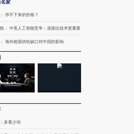
新名家
进第四届链博
【商旅对话】华住集团
技“链”接产
【特别呈现】寻找100种
CFO：不靠规模取胜，华
【特别呈
：
停不下来的价格？
有意思的生活方式·第三对
住三大增长引擎是什么？
有意思的
恒
：
中美人工智能竞争：道路比技术更重要
：
海外能源供给缺口对中国的影响
频
客
：
多看少动