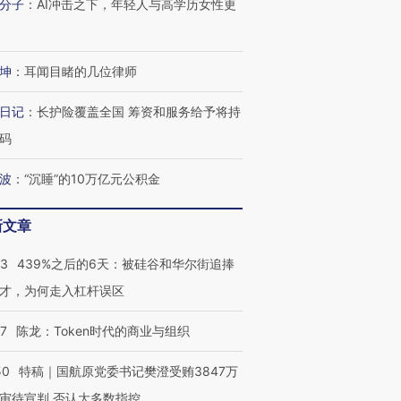
分子
：
AI冲击之下，年轻人与高学历女性更
坤
：
耳闻目睹的几位律师
日记
：
长护险覆盖全国 筹资和服务给予将持
码
波
：
“沉睡”的10万亿元公积金
新文章
53
439%之后的6天：被硅谷和华尔街追捧
才，为何走入杠杆误区
07
陈龙：Token时代的商业与组织
50
特稿｜国航原党委书记樊澄受贿3847万
审待宣判 否认大多数指控