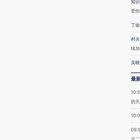
知识
受伤
丁金
村夫
续加
吴晓
最
10:
的天
10:
09:
元二