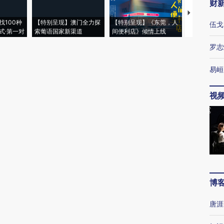
财
【推广】走
找100种
【特别呈现】澳门全力探
【特别呈现】《东莞，人
会，让数智科
伍戈
式·第一对
索葡语国家新渠道
间便利店》倾情上线
业
罗志
易峘
视
博
唐涯