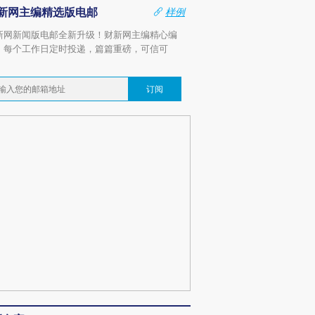
新网主编精选版电邮
样例
新网新闻版电邮全新升级！财新网主编精心编
，每个工作日定时投递，篇篇重磅，可信可
。
订阅
OX的吸金
马航飞行员跨国走私7万
视线｜被称为“蟑螂”的印
让中产们甘
粒摇头丸 尿检体内含3种
度Z世代 用街头抗争将教
秘鲁纳斯
”？
毒品
育部长拱下台
13人遇难