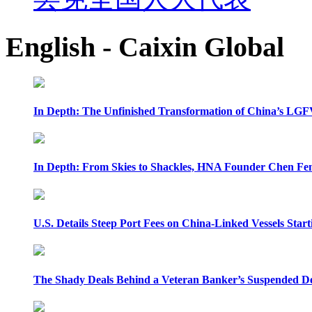
English - Caixin Global
In Depth: The Unfinished Transformation of China’s LGF
In Depth: From Skies to Shackles, HNA Founder Chen Feng
U.S. Details Steep Port Fees on China-Linked Vessels Start
The Shady Deals Behind a Veteran Banker’s Suspended D