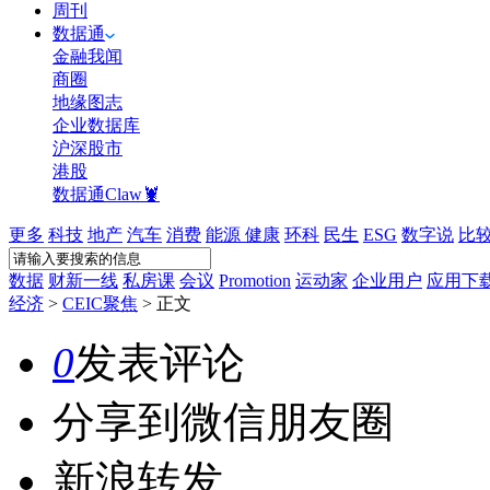
周刊
数据通
金融我闻
商圈
地缘图志
企业数据库
沪深股市
港股
数据通Claw🦞
更多
科技
地产
汽车
消费
能源
健康
环科
民生
ESG
数字说
比
数据
财新一线
私房课
会议
Promotion
运动家
企业用户
应用下
经济
>
CEIC聚焦
>
正文
0
发表评论
分享到微信朋友圈
新浪转发