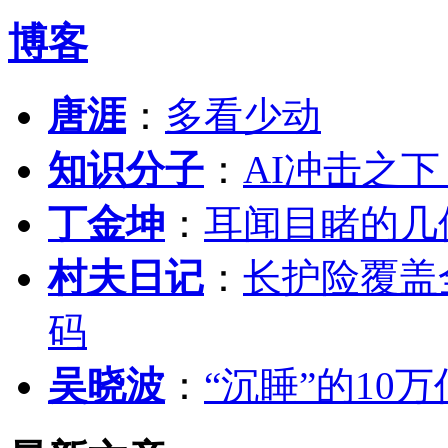
博客
唐涯
：
多看少动
知识分子
：
AI冲击之
丁金坤
：
耳闻目睹的几
村夫日记
：
长护险覆盖
码
吴晓波
：
“沉睡”的10