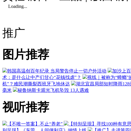
Loading...
推广
图片推荐
韩国高温创百年纪录 当局警告停止一切户外活动
加沙上百
术：是什么让中产们甘心“花钱找虐”？
视线｜被称为“蟑螂”
机”？难民潮撕裂西班牙飞地休达
湖北宜昌局部短时降雨128毫
毫米
秘鲁纳斯卡观光飞机坠毁 13人遇难
视听推荐
【不唯一答案】不止“养老”
【特别呈现】寻找100种有意
别呈现】《东莞，人间便利店》倾情上线
【推广】走进第四