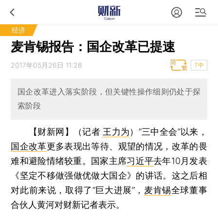
经济
麦肯锡报告：国企改革已提速
2017年05月26日 11:28
T中
国企改革进入落实阶段，但关键性操作细则仍处于探
索阶段
【财新网】（记者
王力为
）
“三中全会”以来，
国企改革
更多表现出等待、观望的情况，改革的畏
难和避险情绪较重。国家主席
习近平
去年10月发表
《坚定不移做强做优做大国企》的讲话。这之后相
对此前来说，取得了“巨大进展”，
麦肯锡
全球董事
合伙人黄河对财新记者表示。