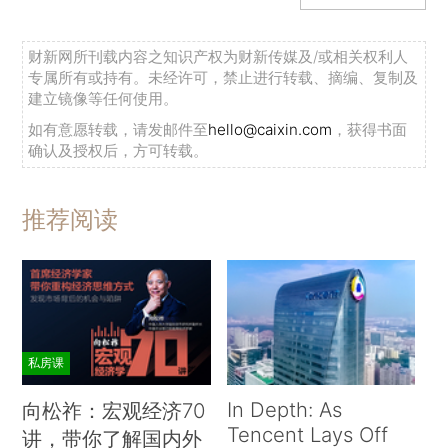
财新网所刊载内容之知识产权为财新传媒及/或相关权利人
专属所有或持有。未经许可，禁止进行转载、摘编、复制及
建立镜像等任何使用。
如有意愿转载，请发邮件至
hello@caixin.com
，获得书面
确认及授权后，方可转载。
推荐阅读
私房课
In Depth: As
向松祚：宏观经济70
Tencent Lays Off
讲，带你了解国内外