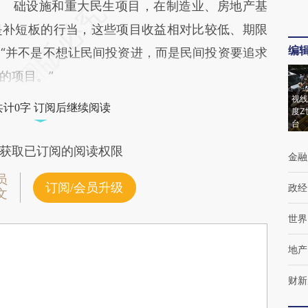
础设施和重大民生项目，在制造业、房地产基
是补短板的行当，这些项目收益相对比较低、期限
编
“并不是不想让民间投资进，而是民间投资要追求
的项目。”
视线
共计0字 订阅后继续阅读
度Z
台
获取已订阅的阅读权限
金融
员
订阅/会员升级
政经
文
世界
地产
财新