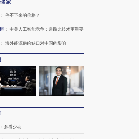
新名家
：
停不下来的价格？
恒
：
中美人工智能竞争：道路比技术更重要
：
海外能源供给缺口对中国的影响
频
跨国走私7万
视线｜HY
检体内含3种
泽连斯基密集出访美英 索
秘鲁纳斯卡观光飞机坠毁
术：是什
客
要防空导弹“救急”
13人遇难
心“花钱找
：
多看少动