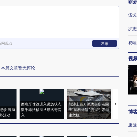
财
伍戈
罗志
易峘
新网观点
发布
视
本篇文章暂无评论
西班牙休达进入紧急状态
加沙上百万流离失所者困
马航飞行员
纪录 当局
数千非法移民从摩洛哥闯
于“塑料烤箱” 高温引发健
粒摇头丸 尿
博
外活动
入
康危机
毒品
唐涯