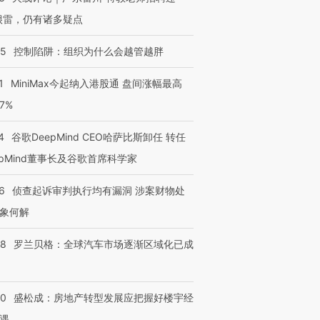
很雷，仍有诸多疑点
05
控制陷阱：组织为什么会越管越胖
1
MiniMax今起纳入港股通 盘间涨幅最高
77%
4
谷歌DeepMind CEO哈萨比斯卸任 转任
epMind董事长及谷歌首席科学家
6
侦查起诉审判执行均有漏洞 涉案财物处
象何解
58
罗兰贝格：全球汽车市场逐渐区域化已成
50
盛松成：房地产转型发展应把握好楼宇经
遇