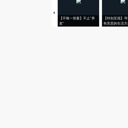
【不唯一答案】不止“养
【特别呈现】寻
老”
有意思的生活方