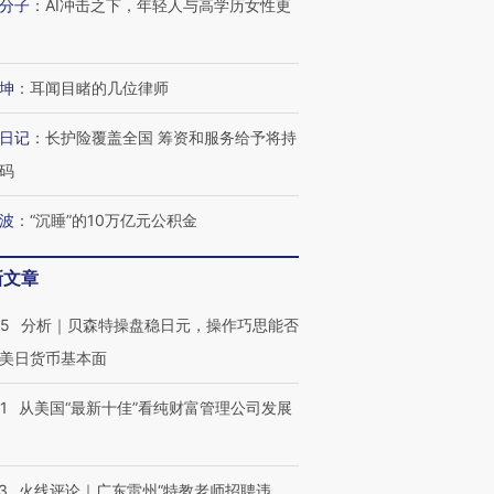
分子
：
AI冲击之下，年轻人与高学历女性更
进第四届链博
【商旅对话】华住集团
技“链”接产
【特别呈现】寻找100种
CFO：不靠规模取胜，华
【特别呈
坤
：
耳闻目睹的几位律师
有意思的生活方式·第三对
住三大增长引擎是什么？
有意思的
日记
：
长护险覆盖全国 筹资和服务给予将持
码
波
：
“沉睡”的10万亿元公积金
新文章
05
分析｜贝森特操盘稳日元，操作巧思能否
美日货币基本面
1
从美国“最新十佳”看纯财富管理公司发展
3
火线评论｜广东雷州“特教老师招聘违