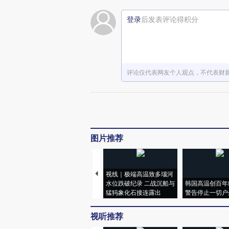
登录
后发表评论得积分
评论仅代表网友个人观点，不代表财
图片推荐
视线｜极端高温致多瑙河
水位跌破纪录 二战沉船与
韩国高温创百年
猛犸象化石接连露出
警告停止一切户
视听推荐