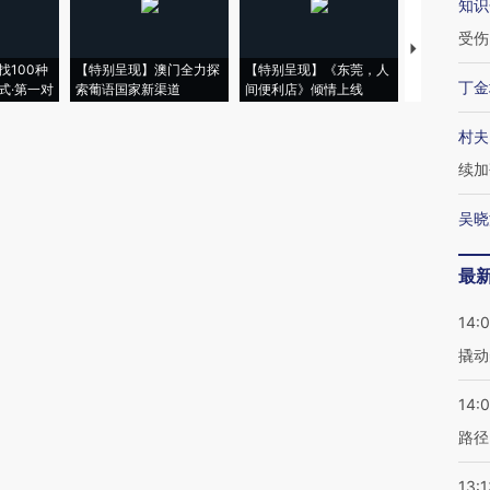
知识
受伤
【推广】走
找100种
【特别呈现】澳门全力探
【特别呈现】《东莞，人
会，让数智科
丁金
式·第一对
索葡语国家新渠道
间便利店》倾情上线
业
村夫
续加
吴晓
最
14:
撬动
14:0
路径
13:1