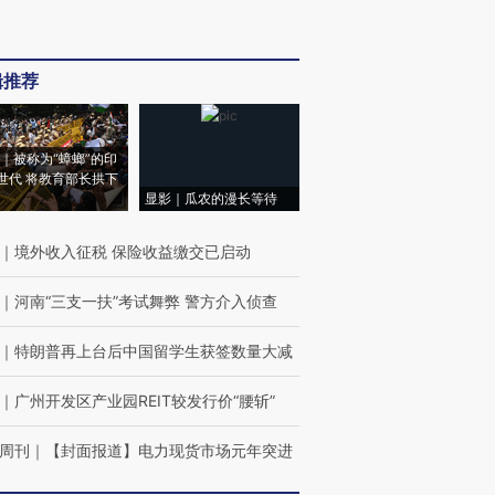
辑推荐
｜被称为“蟑螂”的印
世代 将教育部长拱下
显影｜瓜农的漫长等待
｜
境外收入征税 保险收益缴交已启动
｜
河南“三支一扶”考试舞弊 警方介入侦查
｜
特朗普再上台后中国留学生获签数量大减
｜
广州开发区产业园REIT较发行价“腰斩”
周刊
｜
【封面报道】电力现货市场元年突进