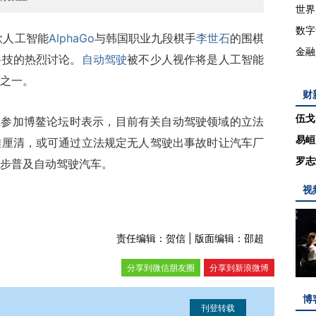
世界
数字
歌人工智能
AlphaGo
与韩国职业九段棋手
李世石
的围棋
金融
科技的热烈讨论。
自动驾驶
被不少人视作将是人工智能
之一。
财
伍戈
在参加博鳌论坛时表示，目前有关自动驾驶领域的立法
易峘
难厘清，或可通过立法规定无人驾驶出事故时让汽车厂
罗志
步普及自动驾驶汽车。
视
责任编辑：贺信 | 版面编辑：邵超
分享到微信朋友圈
分享到新浪微博
博