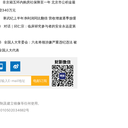
非京籍五环内购房社保降至一年 北京市公积金最
贷340万元
7
寒武纪上半年净利润同比翻倍 营收增速逐季放缓
3
对话｜邱仁宗：临床研究参与者的安全永远是第
6
全国人大常委会：六名将领涉嫌严重违纪违法 被
全国人大代表
财新微信
复制及建立镜像等任何使用。
010502034662号