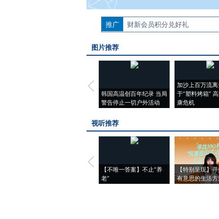
推广
如需刊登转载请点击右侧按钮，提交相关
财新会员积分兑好礼
图片推荐
加沙上百万流离
韩国高温创百年纪录 当局
于“塑料烤箱” 
警告停止一切户外活动
康危机
视听推荐
【不唯一答案】不止“养
【特别呈现】寻
老”
有意思的生活方