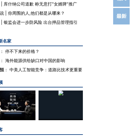
|
库什纳公司道歉 称无意打"女婿牌"推广
说
|
你周围的人,他们都是从哪来？
|
银监会进一步防风险 出台押品管理指引
新名家
：
停不下来的价格？
：
海外能源供给缺口对中国的影响
恒
：
中美人工智能竞争：道路比技术更重要
频
客