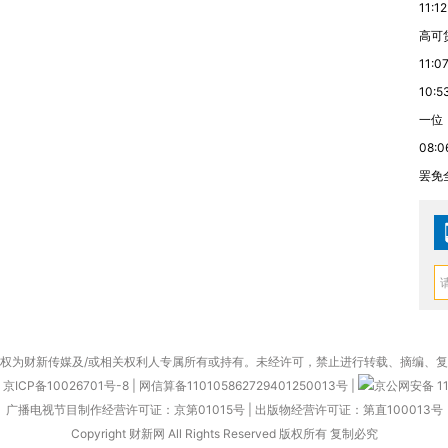
11:12
高可
11:0
10:5
一位
08:0
罢免
权为财新传媒及/或相关权利人专属所有或持有。未经许可，禁止进行转载、摘编、
京ICP备10026701号-8
|
网信算备110105862729401250013号
|
京公网安备 11
广播电视节目制作经营许可证：京第01015号
|
出版物经营许可证：第直100013号
Copyright 财新网 All Rights Reserved 版权所有 复制必究