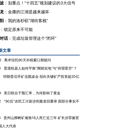
波
：
划重点！“十四五”规划建议的3大信号
龙
：
金庸的江湖是越来越坏
阳
：
我的洛杉矶“湖街客栈”
：
锁定原来不可能
对话
：
完成垃圾管理这个“闭环”
新文章
”还是“人道危
湖北宜昌局部短时降雨
哈尔滨遭遇短时极端强降
撕裂西班牙
128毫米 紧急转移近
雨 3小时累计雨量超80毫
秘鲁纳斯
6
离岸信托90天补税窗口期疑问
4000人
米
13人遇难
0
普渡机器人如何平衡“脚踏实地”与“仰望星空”？
7
特朗普召开矿业圆桌会 拟向关键矿产投资超20亿
9
美日联合干预汇率，为何影响了黄金
进第四届链博
【商旅对话】华住集团
2
“90后”农民工讨薪涉刑案发回重审 因部分事实不
技“链”接产
【特别呈现】寻找100种
CFO：不靠规模取胜，华
【特别呈
有意思的生活方式·第三对
住三大增长引擎是什么？
有意思的
6
贵州山脚树矿难致16人死亡近三年 矿长涉罪被罢
国人大代表