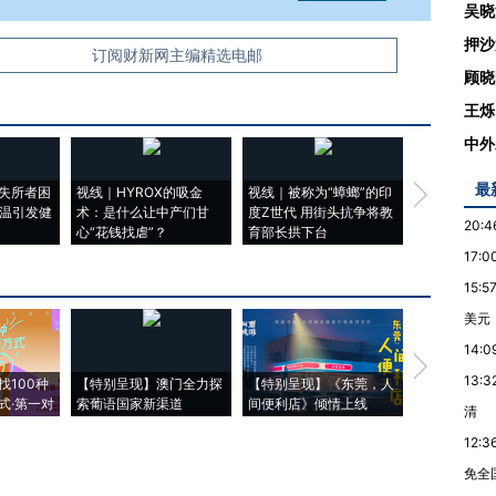
吴晓
押沙
信息。经确认即可刊登转载。
订阅财新网主编精选电邮
顾晓
王烁
中外
最
失所者困
视线｜HYROX的吸金
视线｜被称为“蟑螂”的印
视线｜“入侵
高温引发健
术：是什么让中产们甘
度Z世代 用街头抗争将教
机”？难民潮
20:4
心“花钱找虐”？
育部长拱下台
飞地休达
17:0
15:5
美元
14:0
【推广】走
13:3
找100种
【特别呈现】澳门全力探
【特别呈现】《东莞，人
会，让数智科
式·第一对
索葡语国家新渠道
间便利店》倾情上线
业
清
12:3
免全