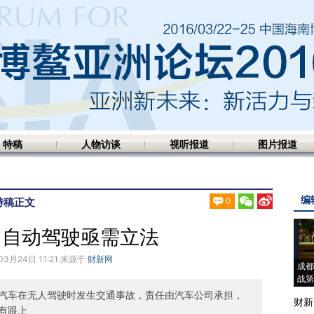
特稿
人物访谈
视听报道
图片报道
编
特稿
正文
0
：自动驾驶亟需立法
03月24日 11:21 来源于
财新网
成都
战第
汽车在无人驾驶时发生交通事故，责任由汽车公司承担，
财新
有跟上