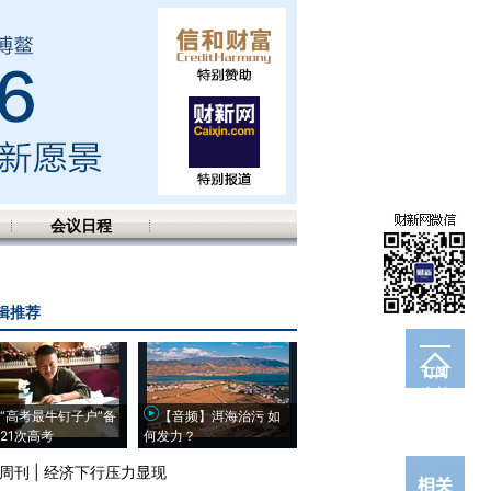
会议日程
辑推荐
订阅
电邮
“高考最牛钉子户”备
【音频】洱海治污 如
21次高考
何发力？
周刊
|
经济下行压力显现