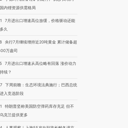
国内锂资源供需格局
1
7月进出口增速高位放缓，价格驱动还能
多久
8
央行7月继续增持近20吨黄金 累计储备超
600万盎司
5
7月进出口增速从高位略有回落 涨价动力
持续？
07
下周前瞻：生态环境法典施行；巴西总统
进入竞选阶段
1
特朗普坚称美国防空弹药库存充足 但不
乌克兰提供更多
24
人事观察｜上海55岁女副市长解冬进京