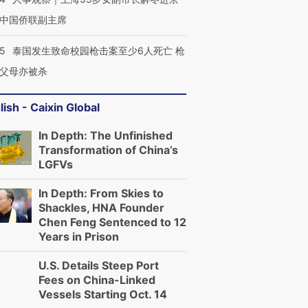
中国侨联副主席
45
泰国发生致命校园枪击案至少6人死亡 枪
父母亦被杀
lish - Caixin Global
In Depth: The Unfinished
Transformation of China’s
LGFVs
In Depth: From Skies to
Shackles, HNA Founder
Chen Feng Sentenced to 12
Years in Prison
U.S. Details Steep Port
Fees on China-Linked
Vessels Starting Oct. 14