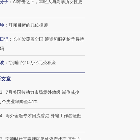
分子
：
AI冲击之下，年轻人与高学历女性更
进第四届链博
【商旅对话】华住集团
技“链”接产
【特别呈现】寻找100种
CFO：不靠规模取胜，华
【特别呈
坤
：
耳闻目睹的几位律师
有意思的生活方式·第三对
住三大增长引擎是什么？
有意思的
日记
：
长护险覆盖全国 筹资和服务给予将持
码
波
：
“沉睡”的10万亿元公积金
新文章
43
7月美国劳动力市场意外放缓 岗位减少
3万个失业率降至4.1%
14
海外金融专才回流香港 外籍工作签证翻
2
宁德时代宜春锂矿仍处停产状态 其动向