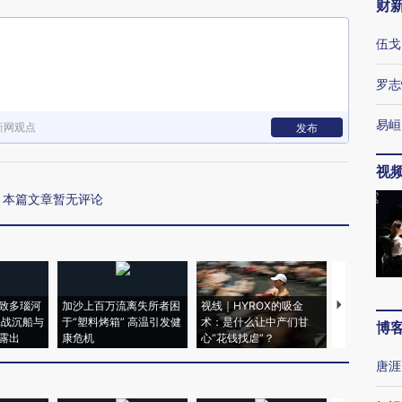
财
伍戈
罗志
易峘
新网观点
发布
视
本篇文章暂无评论
致多瑙河
加沙上百万流离失所者困
视线｜HYROX的吸金
马航飞行员
二战沉船与
于“塑料烤箱” 高温引发健
术：是什么让中产们甘
粒摇头丸 尿
博
露出
康危机
心“花钱找虐”？
毒品
唐涯