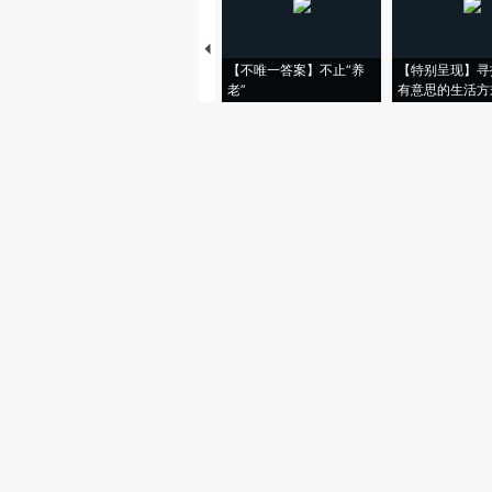
【不唯一答案】不止“养
【特别呈现】寻
老”
有意思的生活方