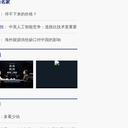
新名家
：
停不下来的价格？
恒
：
中美人工智能竞争：道路比技术更重要
：
海外能源供给缺口对中国的影响
频
跨国走私7万
视线｜被称为“蟑螂”的印
视线｜“入侵”还是“人道危
检体内含3种
度Z世代 用街头抗争将教
机”？难民潮撕裂西班牙
秘鲁纳斯
客
育部长拱下台
飞地休达
13人遇难
：
多看少动