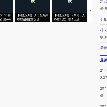
知识
受伤
【推广】走
找100种
【特别呈现】澳门全力探
【特别呈现】《东莞，人
会，让数智科
丁金
式·第一对
索葡语国家新渠道
间便利店》倾情上线
业
村夫
续加
吴晓
最
21:
2.
20:
倍
20:1