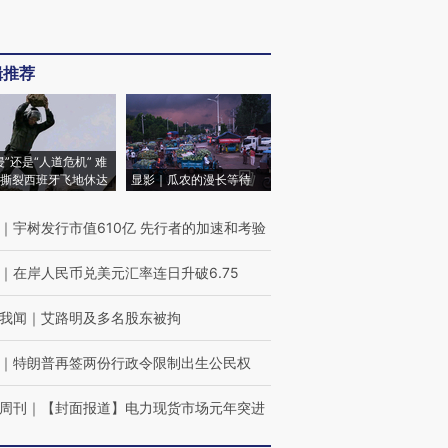
辑推荐
侵”还是“人道危机” 难
撕裂西班牙飞地休达
显影｜瓜农的漫长等待
｜
宇树发行市值610亿 先行者的加速和考验
｜
在岸人民币兑美元汇率连日升破6.75
我闻
｜
艾路明及多名股东被拘
｜
特朗普再签两份行政令限制出生公民权
周刊
｜
【封面报道】电力现货市场元年突进