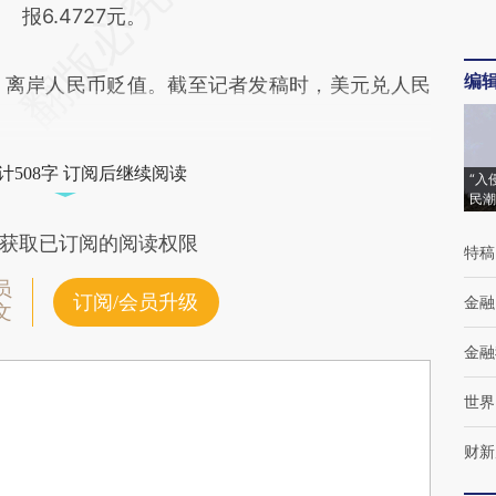
报6.4727元。
编
离岸人民币贬值。截至记者发稿时，美元兑人民
计508字 订阅后继续阅读
“入
民潮
获取已订阅的阅读权限
特稿
员
订阅/会员升级
金融
文
金融
世界
财新