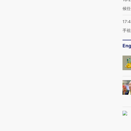
候任
17:
手祖
Eng