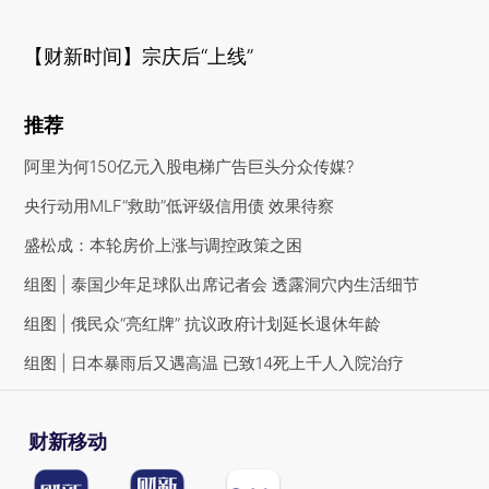
【财新时间】宗庆后“上线”
推荐
阿里为何150亿元入股电梯广告巨头分众传媒?
央行动用MLF“救助”低评级信用债 效果待察
盛松成：本轮房价上涨与调控政策之困
组图 | 泰国少年足球队出席记者会 透露洞穴内生活细节
组图 | 俄民众“亮红牌” 抗议政府计划延长退休年龄
组图 | 日本暴雨后又遇高温 已致14死上千人入院治疗
财新移动