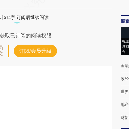
计614字 订阅后继续阅读
编
获取已订阅的阅读权限
视线
度Z
员
订阅/会员升级
台
文
金融
政经
世界
地产
财新