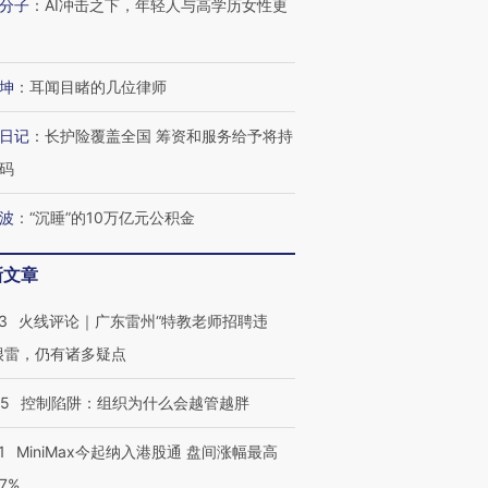
分子
：
AI冲击之下，年轻人与高学历女性更
坤
：
耳闻目睹的几位律师
日记
：
长护险覆盖全国 筹资和服务给予将持
码
波
：
“沉睡”的10万亿元公积金
新文章
3
火线评论｜广东雷州“特教老师招聘违
很雷，仍有诸多疑点
05
控制陷阱：组织为什么会越管越胖
1
MiniMax今起纳入港股通 盘间涨幅最高
77%