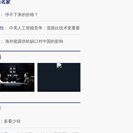
新名家
：
停不下来的价格？
恒
：
中美人工智能竞争：道路比技术更重要
：
海外能源供给缺口对中国的影响
频
跨国走私7万
视线｜HY
检体内含3种
泽连斯基密集出访美英 索
秘鲁纳斯卡观光飞机坠毁
术：是什
要防空导弹“救急”
13人遇难
心“花钱找
客
进第四届链博
【商旅对话】华住集团
：
多看少动
技“链”接产
【特别呈现】寻找100种
CFO：不靠规模取胜，华
【特别呈
有意思的生活方式·第三对
住三大增长引擎是什么？
有意思的