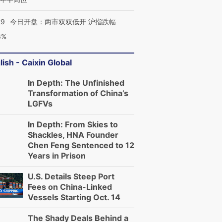
29
今日开盘：两市双双低开 沪指跌幅
6%
lish - Caixin Global
In Depth: The Unfinished
Transformation of China’s
LGFVs
In Depth: From Skies to
Shackles, HNA Founder
Chen Feng Sentenced to 12
Years in Prison
U.S. Details Steep Port
Fees on China-Linked
Vessels Starting Oct. 14
The Shady Deals Behind a