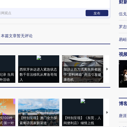
财
新网观点
发布
伍戈
罗志
本篇文章暂无评论
易峘
视
西班牙休达进入紧急状态
加沙上百万流离失所者困
马航飞行员
纪录 当局
数千非法移民从摩洛哥闯
于“塑料烤箱” 高温引发健
粒摇头丸 尿
外活动
入
康危机
毒品
博
【推广】走
唐涯
找100种
【特别呈现】澳门全力探
【特别呈现】《东莞，人
会，让数智科
式·第一对
索葡语国家新渠道
间便利店》倾情上线
业