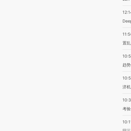
12:1
De
11:5
置乱
10:
趋势
10:
济机
10:
考验
10:1
回三