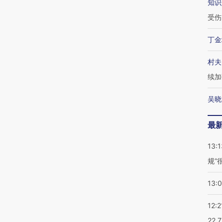
知识
受伤
丁金
村夫
续加
吴晓
最
13:1
规”
13:
12:2
22.