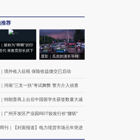
辑推荐
｜被称为“蟑螂”的印
世代 将教育部长拱下
显影｜瓜农的漫长等待
｜
境外收入征税 保险收益缴交已启动
｜
河南“三支一扶”考试舞弊 警方介入侦查
｜
特朗普再上台后中国留学生获签数量大减
｜
广州开发区产业园REIT较发行价“腰斩”
周刊
｜
【封面报道】电力现货市场元年突进