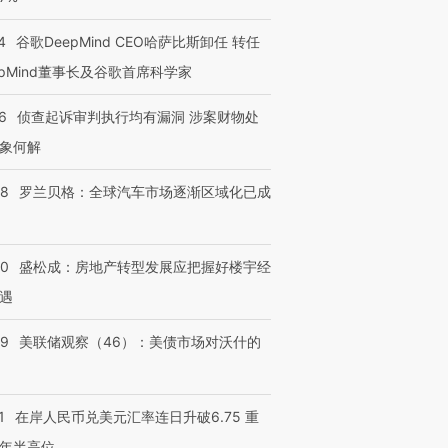
4
谷歌DeepMind CEO哈萨比斯卸任 转任
epMind董事长及谷歌首席科学家
6
侦查起诉审判执行均有漏洞 涉案财物处
象何解
58
罗兰贝格：全球汽车市场逐渐区域化已成
50
盛松成：房地产转型发展应把握好楼宇经
遇
39
美联储观察（46）：美债市场对沃什的
1
在岸人民币兑美元汇率连日升破6.75 重
年半高位