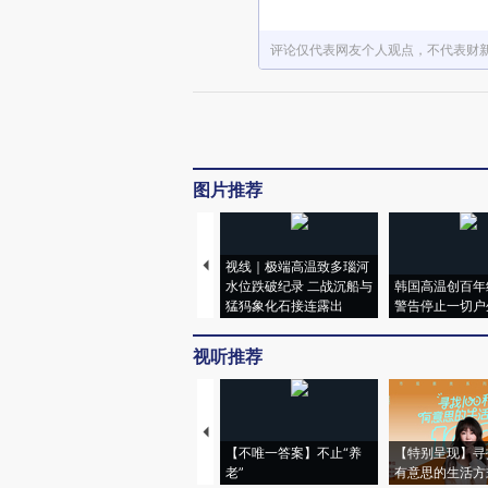
评论仅代表网友个人观点，不代表财
图片推荐
视线｜极端高温致多瑙河
水位跌破纪录 二战沉船与
韩国高温创百年
猛犸象化石接连露出
警告停止一切户
视听推荐
【不唯一答案】不止“养
【特别呈现】寻
老”
有意思的生活方