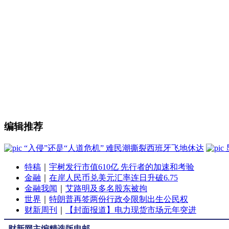
编辑推荐
“入侵”还是“人道危机” 难民潮撕裂西班牙飞地休达
特稿
｜
宇树发行市值610亿 先行者的加速和考验
金融
｜
在岸人民币兑美元汇率连日升破6.75
金融我闻
｜
艾路明及多名股东被拘
世界
｜
特朗普再签两份行政令限制出生公民权
财新周刊
｜
【封面报道】电力现货市场元年突进
财新网主编精选版电邮