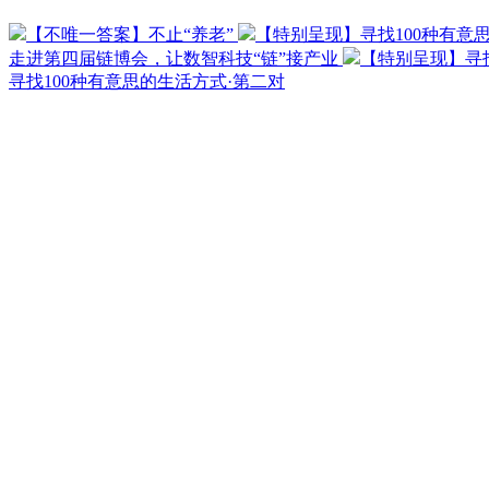
【不唯一答案】不止“养老”
【特别呈现】寻找100种有意
走进第四届链博会，让数智科技“链”接产业
【特别呈现】寻找
寻找100种有意思的生活方式·第二对