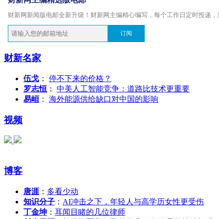
财新网新闻版电邮全新升级！财新网主编精心编写，每个工作日定时投递，
订阅
财新名家
伍戈
：
停不下来的价格？
罗志恒
：
中美人工智能竞争：道路比技术更重要
易峘
：
海外能源供给缺口对中国的影响
视频
博客
唐涯
：
多看少动
知识分子
：
AI冲击之下，年轻人与高学历女性更受伤
丁金坤
：
耳闻目睹的几位律师