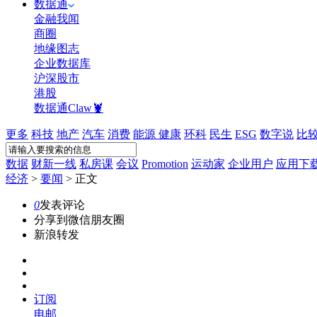
数据通
金融我闻
商圈
地缘图志
企业数据库
沪深股市
港股
数据通Claw🦞
更多
科技
地产
汽车
消费
能源
健康
环科
民生
ESG
数字说
比
数据
财新一线
私房课
会议
Promotion
运动家
企业用户
应用下
经济
>
要闻
>
正文
0
发表评论
分享到微信朋友圈
新浪转发
订阅
电邮