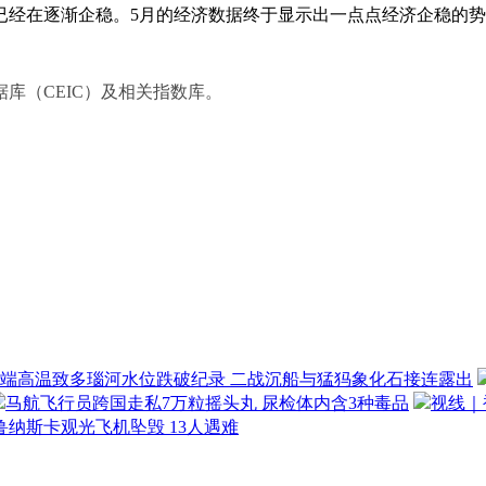
经在逐渐企稳。5月的经济数据终于显示出一点点经济企稳的势
库（CEIC）及相关指数库。
端高温致多瑙河水位跌破纪录 二战沉船与猛犸象化石接连露出
马航飞行员跨国走私7万粒摇头丸 尿检体内含3种毒品
视线｜
鲁纳斯卡观光飞机坠毁 13人遇难