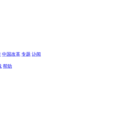
较
中国改革
专题
讣闻
载
帮助