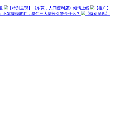
道
【特别呈现】《东莞，人间便利店》倾情上线
【推广】
O：不靠规模取胜，华住三大增长引擎是什么？
【特别呈现】