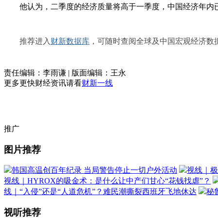
他认为，二季度的经济质量将高于一季度，中国经济年内已
推荐进入
财新数据库
，可随时查阅全球及中国宏观经济数据
责任编辑：李雨谦 | 版面编辑：王永
更多更快财经资讯请看
财新一线
推广
图片推荐
韩国高温创百年纪录 当局警告停止一切户外活动
视线｜极
视线｜HYROX的吸金术：是什么让中产们甘心“花钱找虐”？
线｜“入侵”还是“人道危机”？难民潮撕裂西班牙飞地休达
秘
视听推荐