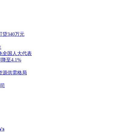
贷340万元
位
免全国人大代表
降至4.1%
资源供需格局
盎司
Vs