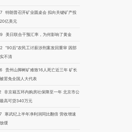
57
特朗普召开矿业圆桌会 拟向关键矿产投
20亿美元
09
美日联合干预汇率，为何影响了黄金
32
“90后”农民工讨薪涉刑案发回重审 因部
实不清
36
贵州山脚树矿难致16人死亡近三年 矿长
被罢免全国人大代表
2
非京籍五环内购房社保降至一年 北京市公
最高可贷340万元
7
寒武纪上半年净利润同比翻倍 营收增速
放缓