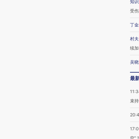
知识
受伤
丁金
村夫
续加
吴晓
最
11:3
束持
20:
17:
空”