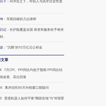
分子
：
AI冲击之下，年轻人与高学历女性更
坤
：
耳闻目睹的几位律师
日记
：
长护险覆盖全国 筹资和服务给予将持
码
波
：
“沉睡”的10万亿元公积金
新文章
4
7月CPI、PPI同比均低于预期 PPI同比结
续改善、高位回落
46
离岸信托90天补税窗口期疑问
00
普渡机器人如何平衡“脚踏实地”与“仰望星
？