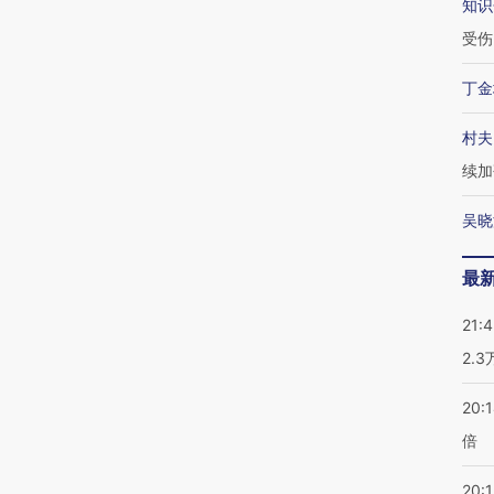
知识
受伤
丁金
村夫
续加
吴晓
最
21:
2.
20:
倍
20:1