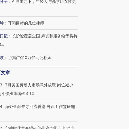
分子
：
AI冲击之下，年轻人与高学历女性更
坤
：
耳闻目睹的几位律师
日记
：
长护险覆盖全国 筹资和服务给予将持
码
波
：
“沉睡”的10万亿元公积金
新文章
43
7月美国劳动力市场意外放缓 岗位减少
3万个失业率降至4.1%
14
海外金融专才回流香港 外籍工作签证翻
2
宁德时代宜春锂矿仍处停产状态 其动向