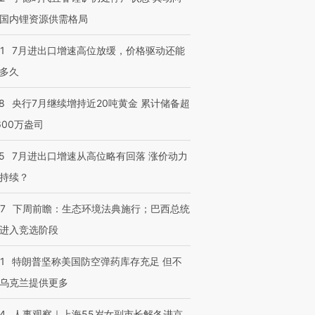
国内锂资源供需格局
1
7月进出口增速高位放缓，价格驱动还能
多久
8
央行7月继续增持近20吨黄金 累计储备超
600万盎司
5
7月进出口增速从高位略有回落 涨价动力
持续？
07
下周前瞻：生态环境法典施行；巴西总统
进入竞选阶段
1
特朗普坚称美国防空弹药库存充足 但不
乌克兰提供更多
24
人事观察｜上海55岁女副市长解冬进京