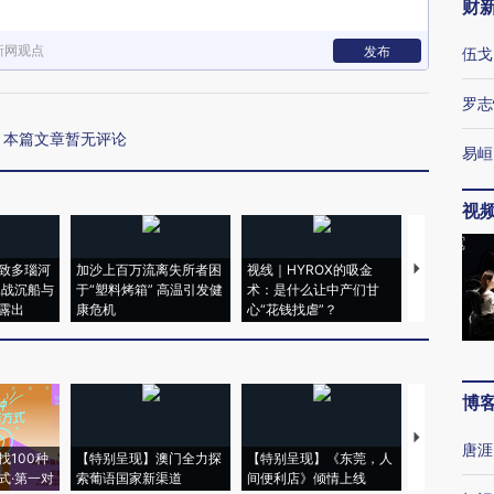
财
新网观点
发布
伍戈
罗志
本篇文章暂无评论
易峘
视
致多瑙河
加沙上百万流离失所者困
视线｜HYROX的吸金
马航飞行员
二战沉船与
于“塑料烤箱” 高温引发健
术：是什么让中产们甘
粒摇头丸 尿
露出
康危机
心“花钱找虐”？
毒品
博
【推广】走
唐涯
找100种
【特别呈现】澳门全力探
【特别呈现】《东莞，人
会，让数智科
式·第一对
索葡语国家新渠道
间便利店》倾情上线
业