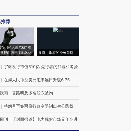
辑推荐
侵”还是“人道危机” 难
撕裂西班牙飞地休达
显影｜瓜农的漫长等待
｜
宇树发行市值610亿 先行者的加速和考验
｜
在岸人民币兑美元汇率连日升破6.75
我闻
｜
艾路明及多名股东被拘
｜
特朗普再签两份行政令限制出生公民权
周刊
｜
【封面报道】电力现货市场元年突进