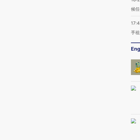
候任
17:
手祖
Eng