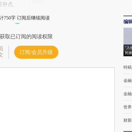
百分点。
计750字 订阅后继续阅读
编
获取已订阅的阅读权限
“入
员
订阅/会员升级
民潮
文
特稿
金融
金融
世界
财新