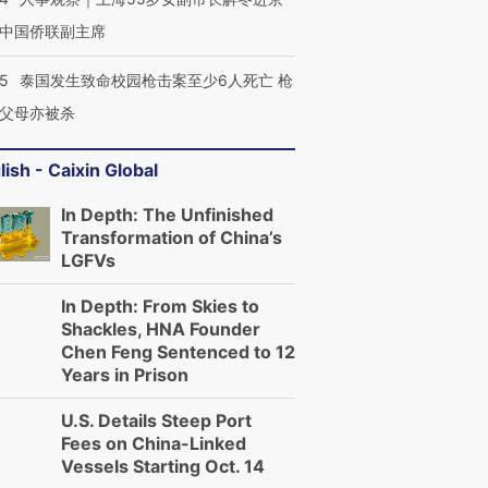
中国侨联副主席
45
泰国发生致命校园枪击案至少6人死亡 枪
父母亦被杀
lish - Caixin Global
In Depth: The Unfinished
Transformation of China’s
LGFVs
In Depth: From Skies to
Shackles, HNA Founder
Chen Feng Sentenced to 12
Years in Prison
U.S. Details Steep Port
Fees on China-Linked
Vessels Starting Oct. 14