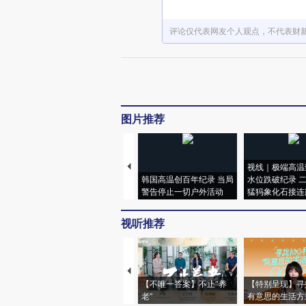
评论仅代表网友个人观点，不代表财
图片推荐
视线｜极端高温
韩国高温创百年纪录 当局
水位跌破纪录 
警告停止一切户外活动
猛犸象化石接连
视听推荐
【不唯一答案】不止“养
【特别呈现】寻
老”
有意思的生活方