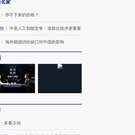
新名家
：
停不下来的价格？
恒
：
中美人工智能竞争：道路比技术更重要
：
海外能源供给缺口对中国的影响
频
跨国走私7万
视线｜被称为“蟑螂”的印
视线｜“入侵”还是“人道危
检体内含3种
度Z世代 用街头抗争将教
机”？难民潮撕裂西班牙
秘鲁纳斯
育部长拱下台
飞地休达
13人遇难
客
进第四届链博
【商旅对话】华住集团
：
多看少动
技“链”接产
【特别呈现】寻找100种
CFO：不靠规模取胜，华
【特别呈
有意思的生活方式·第三对
住三大增长引擎是什么？
有意思的