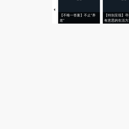
【不唯一答案】不止“养
【特别呈现】寻
老”
有意思的生活方