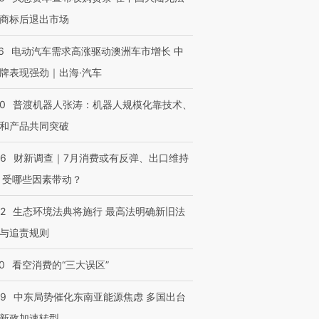
商标后退出市场
6
电动汽车需求高涨驱动澳洲车市增长 中
牌表现强劲｜出海·汽车
00
普渡机器人张涛：机器人规模化靠技术、
和产品共同突破
56
财新调查｜7月消费或有反弹、出口维持
 受哪些因素带动？
42
生态环境法典将施行 最高法明确新旧法
与追责规则
0
看空消费的“三大误区”
59
中东局势催化东南亚能源焦虑 多国出台
新政加速转型