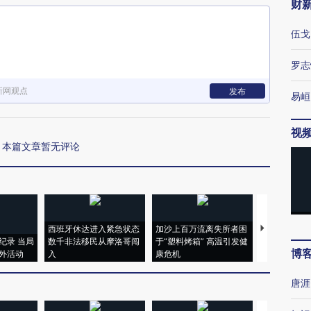
财
伍戈
罗志
新网观点
发布
易峘
视
本篇文章暂无评论
西班牙休达进入紧急状态
加沙上百万流离失所者困
视线｜HYR
纪录 当局
数千非法移民从摩洛哥闯
于“塑料烤箱” 高温引发健
术：是什么
博
外活动
入
康危机
心“花钱找虐
唐涯