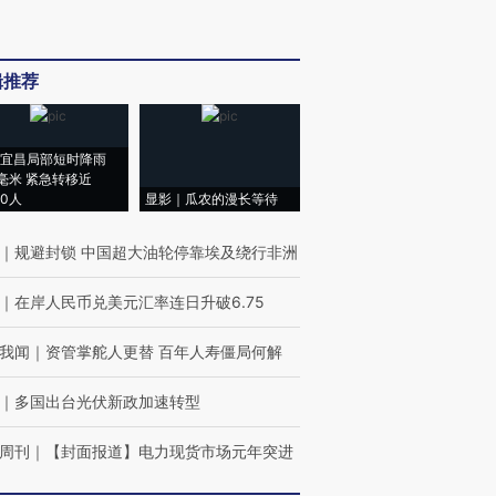
辑推荐
宜昌局部短时降雨
8毫米 紧急转移近
00人
显影｜瓜农的漫长等待
｜
规避封锁 中国超大油轮停靠埃及绕行非洲
｜
在岸人民币兑美元汇率连日升破6.75
我闻
｜
资管掌舵人更替 百年人寿僵局何解
｜
多国出台光伏新政加速转型
周刊
｜
【封面报道】电力现货市场元年突进