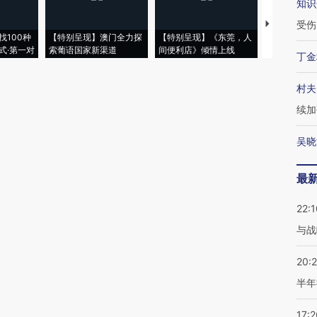
知识
受伤
【推广】走
找100种
【特别呈现】澳门全力探
【特别呈现】《东莞，人
会，让数智科
式·第一对
索葡语国家新渠道
间便利店》倾情上线
业
丁金
村夫
续加
吴晓
最
22:1
与战
20:
半年
17:2