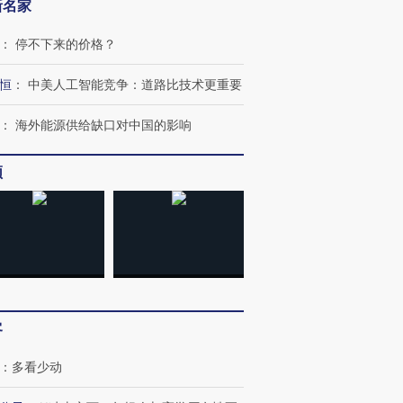
新名家
：
停不下来的价格？
恒
：
中美人工智能竞争：道路比技术更重要
：
海外能源供给缺口对中国的影响
频
OX的吸金
马航飞行员跨国走私7万
视线｜被称为“蟑螂”的印
让中产们甘
粒摇头丸 尿检体内含3种
度Z世代 用街头抗争将教
秘鲁纳斯
客
”？
毒品
育部长拱下台
13人遇难
：
多看少动