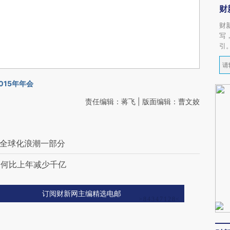
财
财
写
引
015年年会
责任编辑：蒋飞 | 版面编辑：曹文姣
是全球化浪潮一部分
如何比上年减少千亿
订阅财新网主编精选电邮