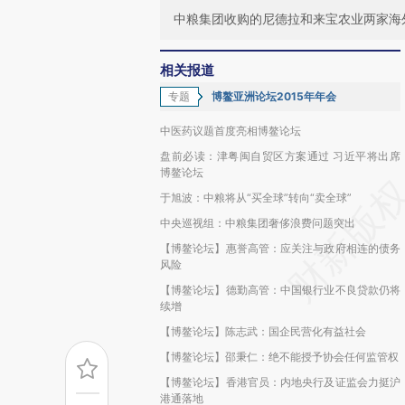
中粮集团收购的尼德拉和来宝农业两家海
相关报道
专题
博鳌亚洲论坛2015年年会
中医药议题首度亮相博鳌论坛
盘前必读：津粤闽自贸区方案通过 习近平将出席
博鳌论坛
于旭波：中粮将从“买全球”转向“卖全球”
中央巡视组：中粮集团奢侈浪费问题突出
【博鳌论坛】惠誉高管：应关注与政府相连的债务
风险
【博鳌论坛】德勤高管：中国银行业不良贷款仍将
续增
【博鳌论坛】陈志武：国企民营化有益社会
【博鳌论坛】邵秉仁：绝不能授予协会任何监管权
【博鳌论坛】香港官员：内地央行及证监会力挺沪
港通落地