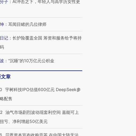
分子
：
AI冲击之下，年轻人与高学历女性更
进第四届链博
【商旅对话】华住集团
技“链”接产
【特别呈现】寻找100种
CFO：不靠规模取胜，华
【特别呈
有意思的生活方式·第三对
住三大增长引擎是什么？
有意思的
坤
：
耳闻目睹的几位律师
日记
：
长护险覆盖全国 筹资和服务给予将持
码
波
：
“沉睡”的10万亿元公积金
新文章
0
宇树科技IPO估值600亿元 DeepSeek参
略配售
22
油气市场剧烈波动现套利空间 嘉能可上
扭亏、净利增超50亿美元
6
贝恩资本宣布收购贡茶 在中国大陆无法