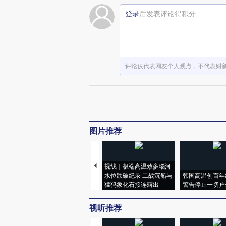
登录
后发表评论得积分
评论仅代表网友个人观点，不代表财
图片推荐
视线｜极端高温致多瑙河
水位跌破纪录 二战沉船与
韩国高温创百年
猛犸象化石接连露出
警告停止一切户
视听推荐