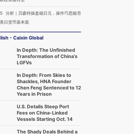
05
分析｜贝森特操盘稳日元，操作巧思能否
美日货币基本面
lish - Caixin Global
In Depth: The Unfinished
Transformation of China’s
LGFVs
In Depth: From Skies to
Shackles, HNA Founder
Chen Feng Sentenced to 12
Years in Prison
U.S. Details Steep Port
Fees on China-Linked
Vessels Starting Oct. 14
The Shady Deals Behind a