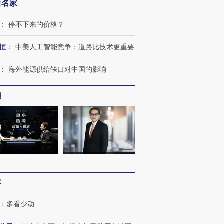
新名家
：
停不下来的价格？
恒
：
中美人工智能竞争：道路比技术更重要
：
海外能源供给缺口对中国的影响
频
跨国走私7万
视线｜被称为“蟑螂”的印
视线｜“入侵”还是“人道危
客
检体内含3种
度Z世代 用街头抗争将教
机”？难民潮撕裂西班牙
秘鲁纳斯
育部长拱下台
飞地休达
13人遇难
：
多看少动