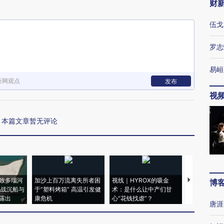
财
伍戈
罗志
易峘
新网观点
发布
视
本篇文章暂无评论
致多瑙河
加沙上百万流离失所者困
视线｜HYROX的吸金
马航飞行员
博
二战沉船与
于“塑料烤箱” 高温引发健
术：是什么让中产们甘
粒摇头丸 尿
露出
康危机
心“花钱找虐”？
毒品
唐涯