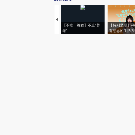
【不唯一答案】不止“养
【特别呈现】寻
老”
有意思的生活方