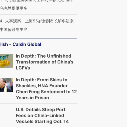
乌克兰提供更多
24
人事观察｜上海55岁女副市长解冬进京
中国侨联副主席
lish - Caixin Global
In Depth: The Unfinished
Transformation of China’s
LGFVs
In Depth: From Skies to
Shackles, HNA Founder
Chen Feng Sentenced to 12
Years in Prison
U.S. Details Steep Port
Fees on China-Linked
Vessels Starting Oct. 14