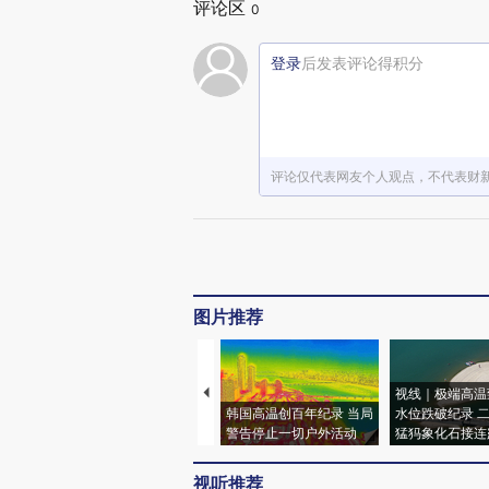
评论区
0
登录
后发表评论得积分
评论仅代表网友个人观点，不代表财
图片推荐
视线｜极端高温
韩国高温创百年纪录 当局
水位跌破纪录 
警告停止一切户外活动
猛犸象化石接连
视听推荐