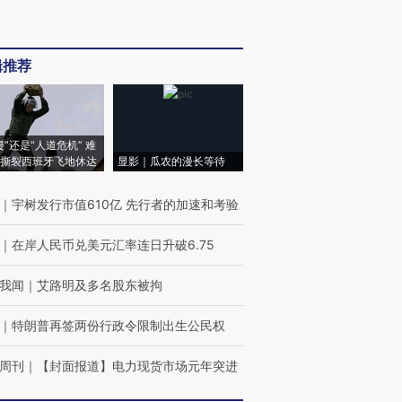
辑推荐
侵”还是“人道危机” 难
撕裂西班牙飞地休达
显影｜瓜农的漫长等待
｜
宇树发行市值610亿 先行者的加速和考验
｜
在岸人民币兑美元汇率连日升破6.75
我闻
｜
艾路明及多名股东被拘
｜
特朗普再签两份行政令限制出生公民权
周刊
｜
【封面报道】电力现货市场元年突进