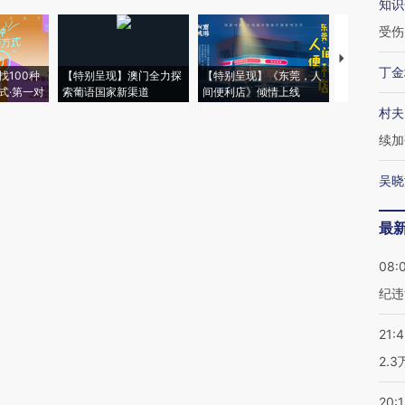
知识
受伤
【推广】走
丁金
找100种
【特别呈现】澳门全力探
【特别呈现】《东莞，人
会，让数智科
式·第一对
索葡语国家新渠道
间便利店》倾情上线
业
村夫
续加
吴晓
最
08:
纪违
21:
2.
20: