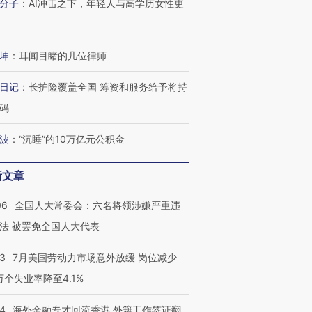
分子
：
AI冲击之下，年轻人与高学历女性更
进第四届链博
【商旅对话】华住集团
坤
：
耳闻目睹的几位律师
技“链”接产
【特别呈现】寻找100种
CFO：不靠规模取胜，华
【特别呈
有意思的生活方式·第三对
住三大增长引擎是什么？
有意思的
日记
：
长护险覆盖全国 筹资和服务给予将持
码
波
：
“沉睡”的10万亿元公积金
新文章
06
全国人大常委会：六名将领涉嫌严重违
法 被罢免全国人大代表
43
7月美国劳动力市场意外放缓 岗位减少
3万个失业率降至4.1%
14
海外金融专才回流香港 外籍工作签证翻