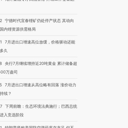
2
宁德时代宜春锂矿仍处停产状态 其动向
国内锂资源供需格局
1
7月进出口增速高位放缓，价格驱动还能
多久
8
央行7月继续增持近20吨黄金 累计储备超
600万盎司
5
7月进出口增速从高位略有回落 涨价动力
持续？
07
下周前瞻：生态环境法典施行；巴西总统
进入竞选阶段
1
特朗普坚称美国防空弹药库存充足 但不