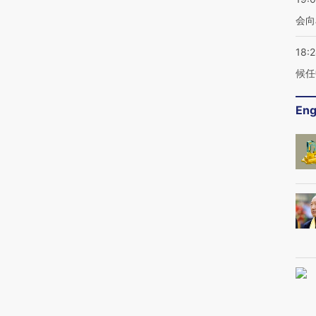
会向
18:
候任
Eng