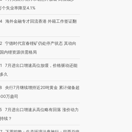
3万个失业率降至4.1%
14
海外金融专才回流香港 外籍工作签证翻
2
宁德时代宜春锂矿仍处停产状态 其动向
国内锂资源供需格局
1
7月进出口增速高位放缓，价格驱动还能
多久
8
央行7月继续增持近20吨黄金 累计储备超
600万盎司
5
7月进出口增速从高位略有回落 涨价动力
持续？
07
下周前瞻：生态环境法典施行；巴西总统