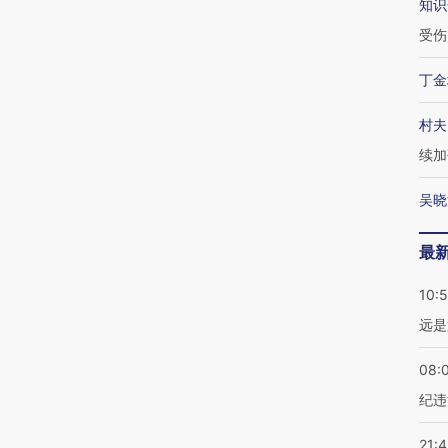
知识
受伤
丁金
村夫
续加
吴晓
最
10:
远是
08:
纪违
21: