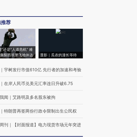
辑推荐
侵”还是“人道危机” 难
撕裂西班牙飞地休达
显影｜瓜农的漫长等待
｜
宇树发行市值610亿 先行者的加速和考验
｜
在岸人民币兑美元汇率连日升破6.75
我闻
｜
艾路明及多名股东被拘
｜
特朗普再签两份行政令限制出生公民权
周刊
｜
【封面报道】电力现货市场元年突进