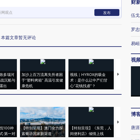
财
新网观点
发布
伍戈
罗志
本篇文章暂无评论
易峘
视
致多瑙河
加沙上百万流离失所者困
视线｜HYROX的吸金
马航飞行员
二战沉船与
于“塑料烤箱” 高温引发健
术：是什么让中产们甘
粒摇头丸 尿
露出
康危机
心“花钱找虐”？
毒品
博
【推广】走
唐涯
找100种
【特别呈现】澳门全力探
【特别呈现】《东莞，人
会，让数智科
式·第一对
索葡语国家新渠道
间便利店》倾情上线
业