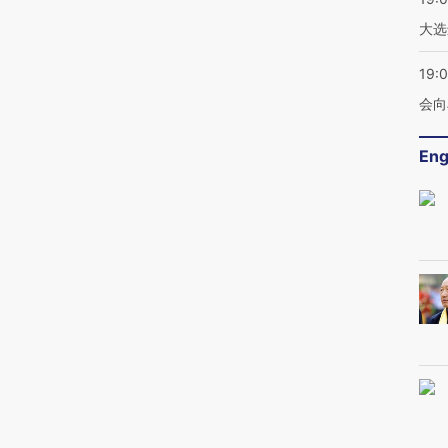
大选
19:0
会向
Eng