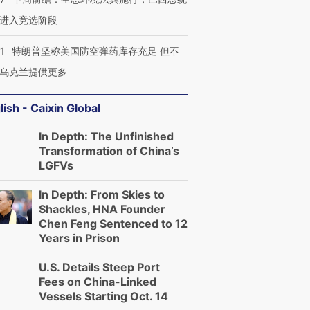
进入竞选阶段
1
特朗普坚称美国防空弹药库存充足 但不
乌克兰提供更多
lish - Caixin Global
In Depth: The Unfinished
Transformation of China’s
LGFVs
In Depth: From Skies to
Shackles, HNA Founder
Chen Feng Sentenced to 12
Years in Prison
U.S. Details Steep Port
Fees on China-Linked
Vessels Starting Oct. 14