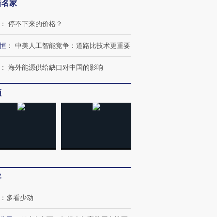
新名家
：
停不下来的价格？
恒
：
中美人工智能竞争：道路比技术更重要
：
海外能源供给缺口对中国的影响
频
跨国走私7万
视线｜被称为“蟑螂”的印
视线｜“入侵”还是“人道危
检体内含3种
度Z世代 用街头抗争将教
机”？难民潮撕裂西班牙
秘鲁纳斯
育部长拱下台
飞地休达
13人遇难
客
进第四届链博
【商旅对话】华住集团
：
多看少动
技“链”接产
【特别呈现】寻找100种
CFO：不靠规模取胜，华
【特别呈
有意思的生活方式·第三对
住三大增长引擎是什么？
有意思的