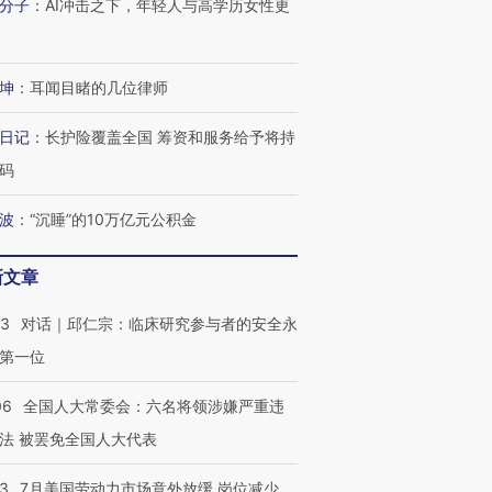
分子
：
AI冲击之下，年轻人与高学历女性更
坤
：
耳闻目睹的几位律师
日记
：
长护险覆盖全国 筹资和服务给予将持
码
波
：
“沉睡”的10万亿元公积金
新文章
53
对话｜邱仁宗：临床研究参与者的安全永
第一位
06
全国人大常委会：六名将领涉嫌严重违
法 被罢免全国人大代表
43
7月美国劳动力市场意外放缓 岗位减少