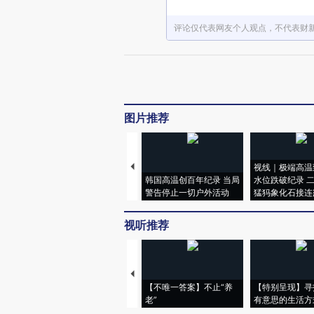
评论仅代表网友个人观点，不代表财
图片推荐
视线｜极端高温
韩国高温创百年纪录 当局
水位跌破纪录 
警告停止一切户外活动
猛犸象化石接连
视听推荐
【不唯一答案】不止“养
【特别呈现】寻
老”
有意思的生活方