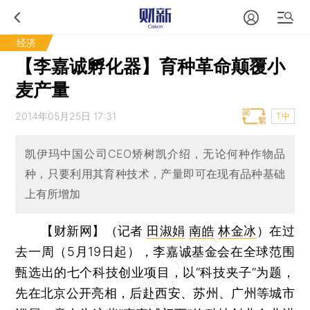
经济
【李嘉诚孵化器】育种革命颠覆小
麦产量
2014年05月25日 17:31
T中
凯伊玛中国公司CEO矫树凯介绍，无论何种作物品
种，只要利用其育种技术，产量即可在现有品种基础
上有所增加
【财新网】（记者
田淑娟
南皓
林金冰
）
在过
去一周（5月19日起），李嘉诚基金会在全球范围
甄选出的七个科技创业项目，以“科技夹子”为题，
先在北京公开亮相，后赴西安、苏州、广州等城市