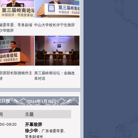
省委常委、常务副省
中山大学校长许宁生致辞
少华致辞
部原部长陈德铭作主
第三届岭南论坛：金融改
讲
革对话
议日程
2014年3月30日
间
主题
开幕致辞
:00-09:20
徐少华
，广东省委常委、
常务副省长