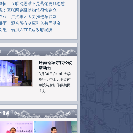
昌恒：互联网思维不是营销更非忽悠
巍：互联网金融博物馆很快建立
兴亚：广汽集团大力推进车联网
洪平：混合所有制应引入共同基金
文魁：借加入TPP踢政府屁股
频
岭南论坛寻找经改
新动力
3月30日在中山大学
举行，中山大学岭南
学院与财新传媒共同
主办
片报道