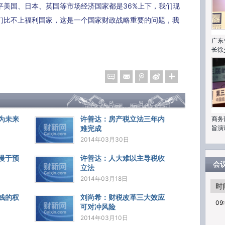
平美国、日本、英国等市场经济国家都是36%上下，我们现
们比不上福利国家，这是一个国家财政战略重要的问题，我
广东
长徐
商务
为未来
许善达：房产税立法三年内
旨演
难完成
2014年03月30日
慢于预
许善达：人大难以主导税收
会
立法
2014年03月18日
时
钱的权
刘尚希：财税改革三大效应
09
可对冲风险
2014年03月10日