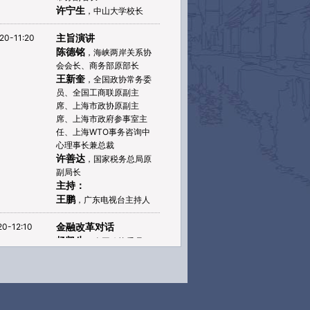
许宁生
，中山大学校长
主旨演讲
20-11:20
陈德铭
，海峡两岸关系协
会会长、商务部原部长
王新奎
，全国政协常务委
员、全国工商联原副主
席、上海市政协原副主
席、上海市政府参事室主
任、上海WTO事务咨询中
心理事长兼总裁
许善达
，国家税务总局原
副局长
主持：
王鹏
，广东电视台主持人
金融改革对话
20-12:10
杨凯生
，全国政协委员、
中国银监会特邀顾问、中
国工商银行原行长 李一，
瑞银集团中国区主席兼总
裁、瑞银证券董事长
主持：