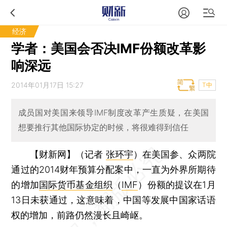
经济
学者：美国会否决IMF份额改革影
响深远
2014年01月17日 15:27
T中
成员国对美国来领导IMF制度改革产生质疑，在美国
想要推行其他国际协定的时候，将很难得到信任
【财新网】（记者
张环宇
）
在美国参、众两院
通过的2014财年预算分配案中，一直为外界所期待
的增加
国际货币基金组织
（
IMF
）份额的提议在1月
13日未获通过，这意味着，中国等发展中国家话语
权的增加，前路仍然漫长且崎岖。