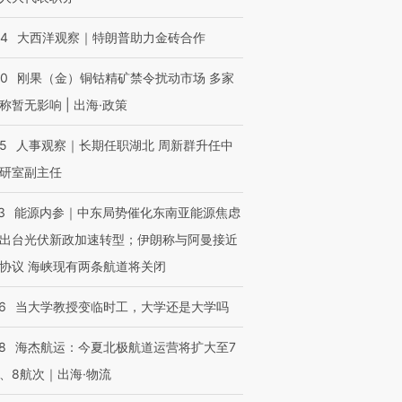
44
大西洋观察｜特朗普助力金砖合作
40
刚果（金）铜钴精矿禁令扰动市场 多家
称暂无影响 | 出海·政策
25
人事观察｜长期任职湖北 周新群升任中
研室副主任
3
能源内参｜中东局势催化东南亚能源焦虑
出台光伏新政加速转型；伊朗称与阿曼接近
协议 海峡现有两条航道将关闭
6
当大学教授变临时工，大学还是大学吗
8
海杰航运：今夏北极航道运营将扩大至7
、8航次｜出海·物流