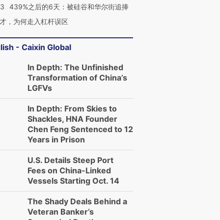
53
439%之后的6天：被硅谷和华尔街追捧
才，为何走入杠杆误区
lish - Caixin Global
In Depth: The Unfinished
Transformation of China’s
LGFVs
In Depth: From Skies to
Shackles, HNA Founder
Chen Feng Sentenced to 12
Years in Prison
U.S. Details Steep Port
Fees on China-Linked
Vessels Starting Oct. 14
The Shady Deals Behind a
Veteran Banker’s