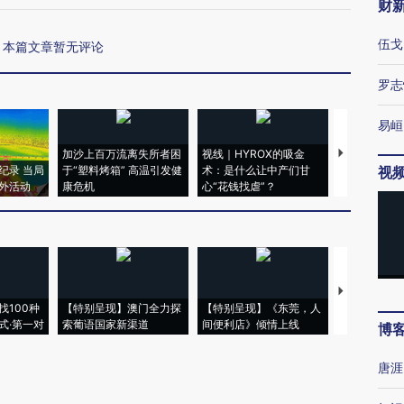
财
伍戈
本篇文章暂无评论
罗志
易峘
加沙上百万流离失所者困
视线｜HYROX的吸金
马航飞行员
纪录 当局
于“塑料烤箱” 高温引发健
术：是什么让中产们甘
粒摇头丸 尿
视
外活动
康危机
心“花钱找虐”？
毒品
【推广】走
找100种
【特别呈现】澳门全力探
【特别呈现】《东莞，人
会，让数智科
式·第一对
索葡语国家新渠道
间便利店》倾情上线
业
博
唐涯