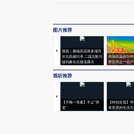
图片推荐
视线｜极端高温致多瑙河
水位跌破纪录 二战沉船与
韩国高温创百年
猛犸象化石接连露出
警告停止一切户
视听推荐
【不唯一答案】不止“养
【特别呈现】寻
老”
有意思的生活方