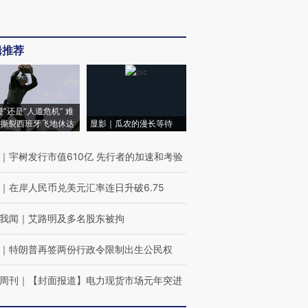
辑推荐
侵”还是“人道危机” 难
撕裂西班牙飞地休达
显影｜瓜农的漫长等待
｜
宇树发行市值610亿 先行者的加速和考验
｜
在岸人民币兑美元汇率连日升破6.75
我闻
｜
艾路明及多名股东被拘
｜
特朗普再签两份行政令限制出生公民权
周刊
｜
【封面报道】电力现货市场元年突进