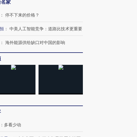
新名家
：
停不下来的价格？
恒
：
中美人工智能竞争：道路比技术更重要
：
海外能源供给缺口对中国的影响
跨国走私7万
视线｜被称为“蟑螂”的印
视线｜“入侵”还是“人道危
检体内含3种
频
度Z世代 用街头抗争将教
机”？难民潮撕裂西班牙
秘鲁纳斯
育部长拱下台
飞地休达
13人遇难
进第四届链博
【商旅对话】华住集团
技“链”接产
【特别呈现】寻找100种
CFO：不靠规模取胜，华
【特别呈
有意思的生活方式·第三对
住三大增长引擎是什么？
有意思的
客
：
多看少动