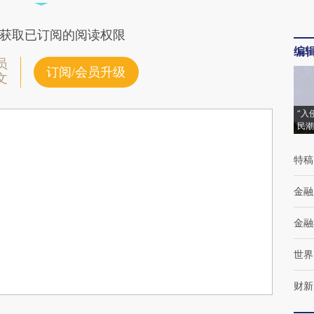
获取已订阅的阅读权限
编
员
订阅/会员升级
文
“入
民潮
特稿
金融
金融
世界
财新