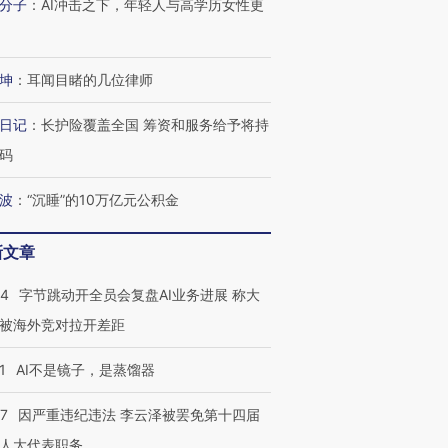
分子
：
AI冲击之下，年轻人与高学历女性更
坤
：
耳闻目睹的几位律师
日记
：
长护险覆盖全国 筹资和服务给予将持
码
波
：
“沉睡”的10万亿元公积金
新文章
44
字节跳动开全员会复盘AI业务进展 称大
被海外竞对拉开差距
1
AI不是镜子，是蒸馏器
07
因严重违纪违法 李云泽被罢免第十四届
人大代表职务