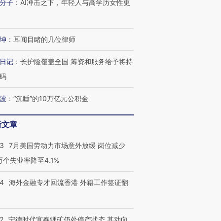
检体内含3种
度Z世代 用街头抗争将教
机”？难民潮撕裂西班牙
秘鲁纳斯
分子
：
AI冲击之下，年轻人与高学历女性更
育部长拱下台
飞地休达
13人遇难
坤
：
耳闻目睹的几位律师
日记
：
长护险覆盖全国 筹资和服务给予将持
进第四届链博
【商旅对话】华住集团
技“链”接产
码
【特别呈现】寻找100种
CFO：不靠规模取胜，华
【特别呈
有意思的生活方式·第三对
住三大增长引擎是什么？
有意思的
波
：
“沉睡”的10万亿元公积金
新文章
43
7月美国劳动力市场意外放缓 岗位减少
3万个失业率降至4.1%
14
海外金融专才回流香港 外籍工作签证翻
2
宁德时代宜春锂矿仍处停产状态 其动向