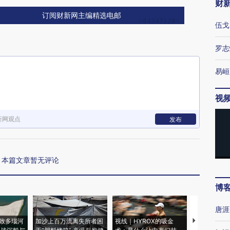
财
订阅财新网主编精选电邮
伍戈
罗志
易峘
视
新网观点
发布
本篇文章暂无评论
博
唐涯
致多瑙河
加沙上百万流离失所者困
视线｜HYROX的吸金
马航飞行员