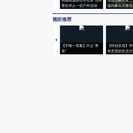
韩国高温创百年纪录 当局
水位跌破纪录 
警告停止一切户外活动
猛犸象化石接连
视听推荐
【不唯一答案】不止“养
【特别呈现】寻
老”
有意思的生活方