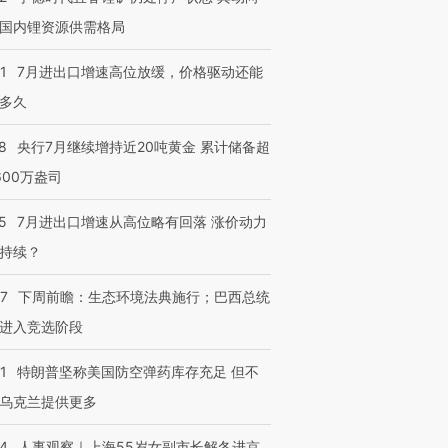
国内锂资源供需格局
1
7月进出口增速高位放缓，价格驱动还能
多久
8
央行7月继续增持近20吨黄金 累计储备超
600万盎司
5
7月进出口增速从高位略有回落 涨价动力
持续？
07
下周前瞻：生态环境法典施行；巴西总统
进入竞选阶段
1
特朗普坚称美国防空弹药库存充足 但不
乌克兰提供更多
24
人事观察｜上海55岁女副市长解冬进京