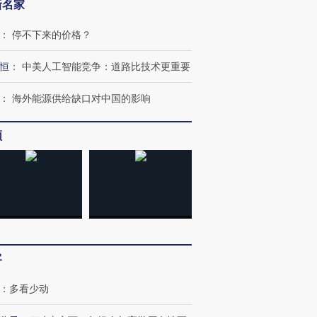
新名家
：
停不下来的价格？
恒
：
中美人工智能竞争：道路比技术更重要
：
海外能源供给缺口对中国的影响
频
客
：
多看少动
跨国走私7万
视线｜被称为“蟑螂”的印
视线｜“入侵”还是“人道危