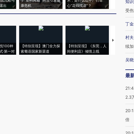
二战沉船与
于“塑料烤箱” 高温引发健
术：是什么让中产们甘
粒摇头丸 尿
知识
露出
康危机
心“花钱找虐”？
毒品
受伤
丁金
村夫
【推广】走
找100种
【特别呈现】澳门全力探
【特别呈现】《东莞，人
会，让数智科
续加
式·第一对
索葡语国家新渠道
间便利店》倾情上线
业
吴晓
最
21:
2.
20:
倍
20:1