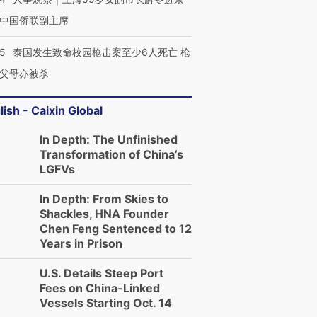
中国侨联副主席
45
泰国发生致命校园枪击案至少6人死亡 枪
父母亦被杀
lish - Caixin Global
In Depth: The Unfinished
Transformation of China’s
LGFVs
In Depth: From Skies to
Shackles, HNA Founder
Chen Feng Sentenced to 12
Years in Prison
U.S. Details Steep Port
Fees on China-Linked
Vessels Starting Oct. 14