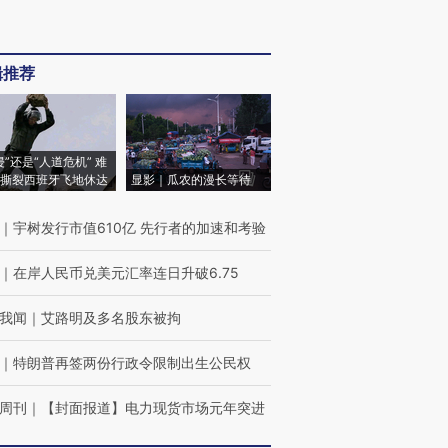
辑推荐
侵”还是“人道危机” 难
撕裂西班牙飞地休达
显影｜瓜农的漫长等待
｜
宇树发行市值610亿 先行者的加速和考验
｜
在岸人民币兑美元汇率连日升破6.75
我闻
｜
艾路明及多名股东被拘
｜
特朗普再签两份行政令限制出生公民权
周刊
｜
【封面报道】电力现货市场元年突进