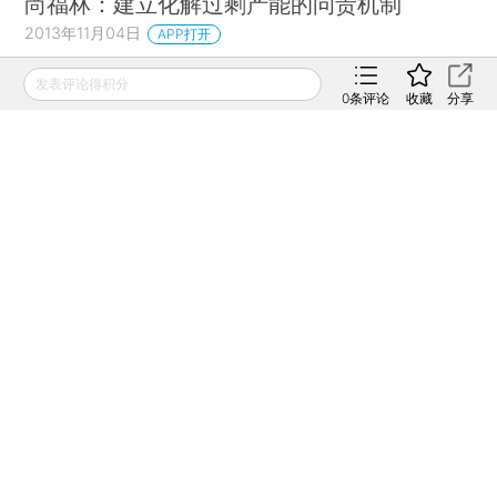
尚福林：建立化解过剩产能的问责机制
2013年11月04日
APP打开
天则所：地方政府是产能过剩主要推手
发表评论得积分
0
条评论
收藏
分享
2013年10月25日
APP打开
GDP数据提振有限 沪指宽幅震荡微涨
2013年10月18日
APP打开
财新网所刊载内容之知识产权为财新传媒及/或相关权利人
专属所有或持有。未经许可，禁止进行转载、摘编、复制及
建立镜像等任何使用。
如有意愿转载，请发邮件至
hello@caixin.com
，获得书面
确认及授权后，方可转载。
免费订阅财新网主编精选版电邮
订阅