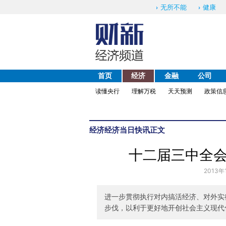
无所不能
健康
首页
经济
金融
公司
读懂央行
理解万税
天天预测
政策信
经济
经济当日快讯
正文
十二届三中全
2013年
进一步贯彻执行对内搞活经济、对外实
步伐，以利于更好地开创社会主义现代