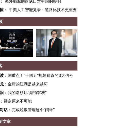
：
海外能源供给缺口对中国的影响
恒
：
中美人工智能竞争：道路比技术更重要
频
跨国走私7万
客
视线｜被称为“蟑螂”的印
视线｜“入侵”还是“人道危
检体内含3种
度Z世代 用街头抗争将教
机”？难民潮撕裂西班牙
秘鲁纳斯
波
：
划重点！“十四五”规划建议的3大信号
育部长拱下台
飞地休达
13人遇难
龙
：
金庸的江湖是越来越坏
阳
：
我的洛杉矶“湖街客栈”
：
锁定原来不可能
对话
：
完成垃圾管理这个“闭环”
进第四届链博
【商旅对话】华住集团
技“链”接产
【特别呈现】寻找100种
CFO：不靠规模取胜，华
【特别呈
有意思的生活方式·第三对
住三大增长引擎是什么？
有意思的
新文章