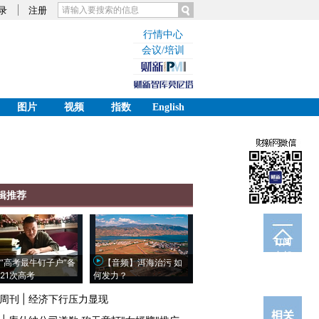
录
注册
行情中心
会议/培训
图片
视频
指数
English
辑推荐
订阅
电邮
“高考最牛钉子户”备
【音频】洱海治污 如
21次高考
何发力？
周刊
|
经济下行压力显现