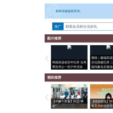
财新传媒版权所有。
推广
如需刊登转载请点击右侧按钮，提交相关
财新会员积分兑好礼
图片推荐
视线｜极端高温
韩国高温创百年纪录 当局
水位跌破纪录 
警告停止一切户外活动
猛犸象化石接连
视听推荐
【不唯一答案】不止“养
【特别呈现】寻
老”
有意思的生活方