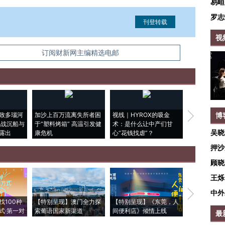
易峘
罗志
视
信息。经确认即可刊登转载。
订阅财新网主编精选电邮
致多瑙河
加沙上百万流离失所者困
视线｜HYROX的吸金
马航飞行员
博
二战沉船与
于“塑料烤箱” 高温引发健
术：是什么让中产们甘
粒摇头丸 尿
吴晓
露出
康危机
心“花钱找虐”？
毒品
押沙
顾晓
王烁
中外
【推广】走
找100种
【特别呈现】澳门全力探
【特别呈现】《东莞，人
会，让数智科
式·第一对
索葡语国家新渠道
间便利店》倾情上线
业
最