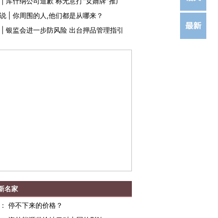
|
库什纳公司道歉 称无意打"女婿牌"推广
说
|
你周围的人,他们都是从哪来？
|
银监会进一步防风险 出台押品管理指引
新名家
：
停不下来的价格？