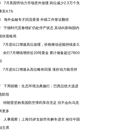
3
7月美国劳动力市场意外放缓 岗位减少2.3万个失
至4.1%
4
海外金融专才回流香港 外籍工作签证翻倍
2
宁德时代宜春锂矿仍处停产状态 其动向影响国内
源供需格局
7月进出口增速高位放缓，价格驱动还能持续多久
央行7月继续增持近20吨黄金 累计储备超过7600
司
7月进出口增速从高位略有回落 涨价动力能否持
7
下周前瞻：生态环境法典施行；巴西总统大选进
选阶段
1
特朗普坚称美国防空弹药库存充足 但不会向乌克
供更多
4
人事观察｜上海55岁女副市长解冬进京 候任中国
副主席