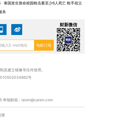
5
泰国发生致命校园枪击案至少6人死亡 枪手祖父
被杀
财新微信
复制及建立镜像等任何使用。
010502034662号
箱：laixin@caixin.com
链接