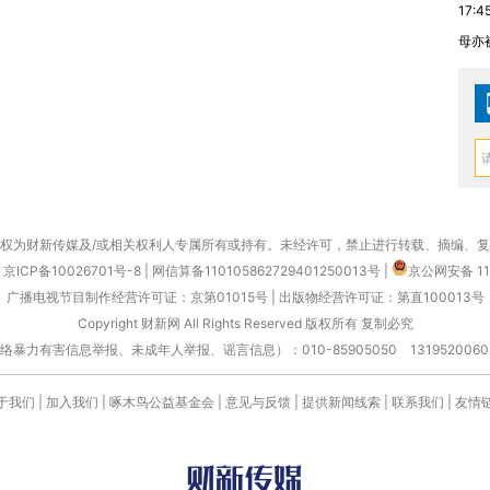
17:4
母亦
权为财新传媒及/或相关权利人专属所有或持有。未经许可，禁止进行转载、摘编、
京ICP备10026701号-8
|
网信算备110105862729401250013号
|
京公网安备 11
广播电视节目制作经营许可证：京第01015号
|
出版物经营许可证：第直100013号
Copyright 财新网 All Rights Reserved 版权所有 复制必究
害信息举报、未成年人举报、谣言信息）：010-85905050 13195200605 举报邮
于我们
|
加入我们
|
啄木鸟公益基金会
|
意见与反馈
|
提供新闻线索
|
联系我们
|
友情