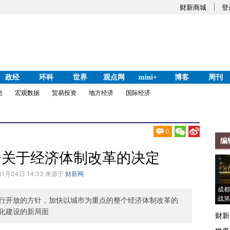
财新商城
登
政经
环科
世界
观点网
mini+
博客
周刊
息
宏观数据
贸易投资
地方经济
国际经济
0
编
会关于经济体制改革的决定
11月04日 14:33 来源于
财新网
成都
战第
行开放的方针，加快以城市为重点的整个经济体制改革的
化建设的新局面
财新