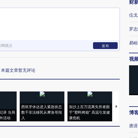
财
伍戈
罗志
易峘
新网观点
发布
视
本篇文章暂无评论
西班牙休达进入紧急状态
加沙上百万流离失所者困
视线｜HYR
博
纪录 当局
数千非法移民从摩洛哥闯
于“塑料烤箱” 高温引发健
术：是什么
外活动
入
康危机
心“花钱找虐
唐涯