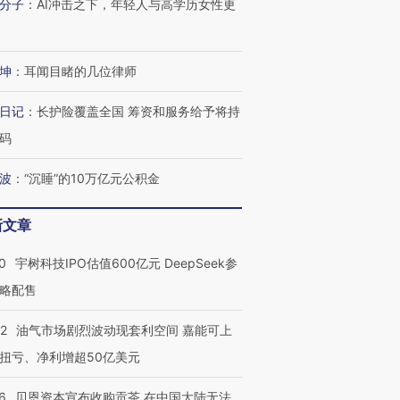
分子
：
AI冲击之下，年轻人与高学历女性更
进第四届链博
【商旅对话】华住集团
技“链”接产
【特别呈现】寻找100种
CFO：不靠规模取胜，华
【特别呈
坤
：
耳闻目睹的几位律师
有意思的生活方式·第三对
住三大增长引擎是什么？
有意思的
日记
：
长护险覆盖全国 筹资和服务给予将持
码
波
：
“沉睡”的10万亿元公积金
新文章
0
宇树科技IPO估值600亿元 DeepSeek参
略配售
22
油气市场剧烈波动现套利空间 嘉能可上
扭亏、净利增超50亿美元
6
贝恩资本宣布收购贡茶 在中国大陆无法