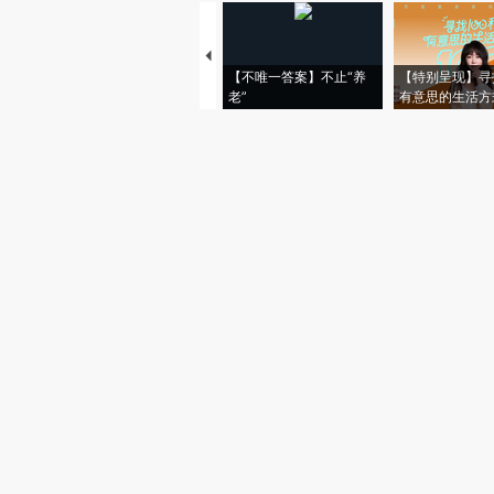
【不唯一答案】不止“养
【特别呈现】寻
老”
有意思的生活方