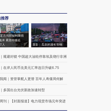
辑推荐
宜昌局部短时降雨
8毫米 紧急转移近
00人
显影｜瓜农的漫长等待
｜
规避封锁 中国超大油轮停靠埃及绕行非洲
｜
在岸人民币兑美元汇率连日升破6.75
我闻
｜
资管掌舵人更替 百年人寿僵局何解
｜
多国出台光伏新政加速转型
周刊
｜
【封面报道】电力现货市场元年突进