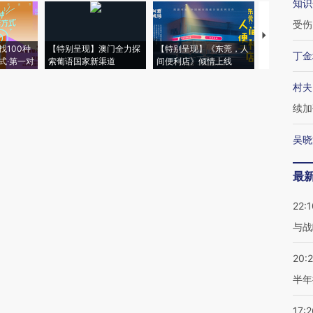
知识
受伤
【推广】走
找100种
【特别呈现】澳门全力探
【特别呈现】《东莞，人
会，让数智科
丁金
式·第一对
索葡语国家新渠道
间便利店》倾情上线
业
村夫
续加
吴晓
最
22:1
与战
20:
半年
17:2