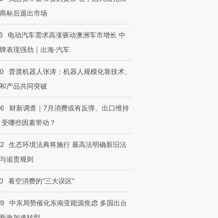
商标后退出市场
6
电动汽车需求高涨驱动澳洲车市增长 中
牌表现强劲｜出海·汽车
00
普渡机器人张涛：机器人规模化靠技术、
和产品共同突破
56
财新调查｜7月消费或有反弹、出口维持
 受哪些因素带动？
42
生态环境法典将施行 最高法明确新旧法
与追责规则
0
看空消费的“三大误区”
59
中东局势催化东南亚能源焦虑 多国出台
新政加速转型