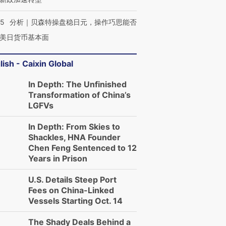
05
分析｜贝森特操盘稳日元，操作巧思能否
美日货币基本面
lish - Caixin Global
In Depth: The Unfinished
Transformation of China’s
LGFVs
In Depth: From Skies to
Shackles, HNA Founder
Chen Feng Sentenced to 12
Years in Prison
U.S. Details Steep Port
Fees on China-Linked
Vessels Starting Oct. 14
The Shady Deals Behind a