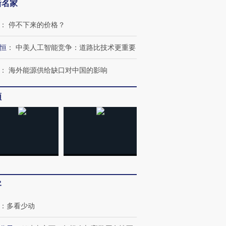
新名家
：
停不下来的价格？
恒
：
中美人工智能竞争：道路比技术更重要
：
海外能源供给缺口对中国的影响
频
OX的吸金
马航飞行员跨国走私7万
视线｜被称为“蟑螂”的印
客
让中产们甘
粒摇头丸 尿检体内含3种
度Z世代 用街头抗争将教
秘鲁纳斯
”？
毒品
育部长拱下台
13人遇难
：
多看少动