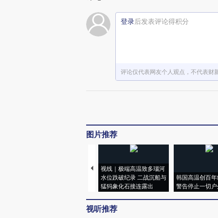
登录
后发表评论得积分
评论仅代表网友个人观点，不代表财
图片推荐
视线｜极端高温致多瑙河
水位跌破纪录 二战沉船与
韩国高温创百年
猛犸象化石接连露出
警告停止一切户
视听推荐