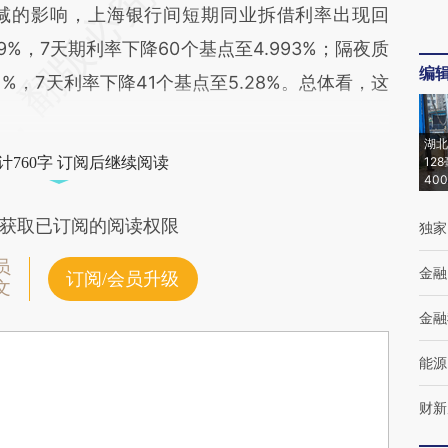
的影响，上海银行间短期同业拆借利率出现回
9%，7天期利率下降60个基点至4.993%；隔夜质
编
1%，7天利率下降41个基点至5.28%。总体看，这
湖北
计760字 订阅后继续阅读
12
40
获取已订阅的阅读权限
独家
员
金融
订阅/会员升级
文
金融
能源
财新