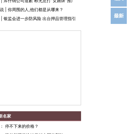
|
库什纳公司道歉 称无意打"女婿牌"推广
说
|
你周围的人,他们都是从哪来？
|
银监会进一步防风险 出台押品管理指引
新名家
：
停不下来的价格？