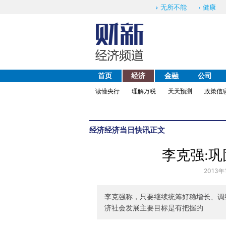
无所不能
健康
首页
经济
金融
公司
读懂央行
理解万税
天天预测
政策信
经济
经济当日快讯
正文
李克强:
2013年
李克强称，只要继续统筹好稳增长、调
济社会发展主要目标是有把握的