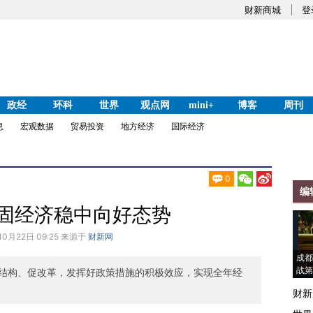
财新商城
登
政经
环科
世界
观点网
mini+
博客
周刊
息
宏观数据
贸易投资
地方经济
国际经济
0
编
巩固经济稳中向好态势
10月22日 09:25 来源于
财新网
成都
战第
结构、促改革，发挥好政策措施的积极效应，实现全年经
财新