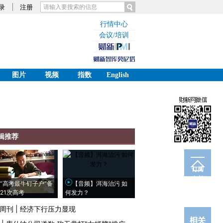
录
注册
行情中心
会议/培训
图片
视频
指数
English
辑推荐
订阅
电邮
“高考最牛钉子户”备
【音频】洱海治污 如
21次高考
何发力？
周刊
|
经济下行压力显现