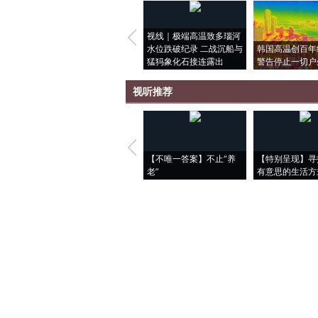
视线｜极端高温致多瑙河
水位跌破纪录 二战沉船与
韩国高温创百年
猛犸象化石接连露出
警告停止一切户
视听推荐
【不唯一答案】不止“养
【特别呈现】寻
老”
有意思的生活方