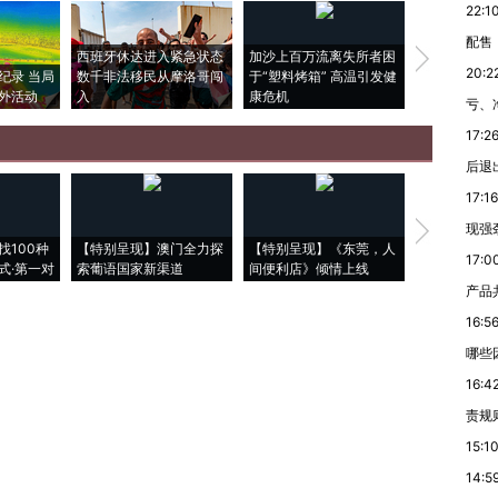
22:1
配售
西班牙休达进入紧急状态
加沙上百万流离失所者困
视线｜HYR
20:2
纪录 当局
数千非法移民从摩洛哥闯
于“塑料烤箱” 高温引发健
术：是什么
外活动
入
康危机
心“花钱找虐
亏、
17:2
后退
17:16
【推广】走
现强
找100种
【特别呈现】澳门全力探
【特别呈现】《东莞，人
会，让数智科
17:0
式·第一对
索葡语国家新渠道
间便利店》倾情上线
业
产品
16:5
哪些
16:4
责规
15:1
14:5