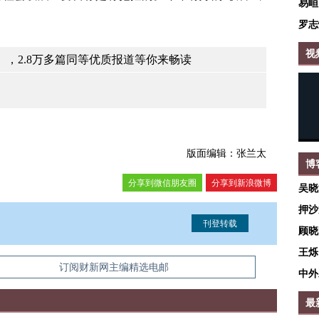
易峘
罗志
视
，2.8万多篇同等优质报道等你来畅读
版面编辑：张兰太
博
分享到微信朋友圈
分享到新浪微博
吴晓
押沙
顾晓
王烁
信息。经确认即可刊登转载。
订阅财新网主编精选电邮
中外
最