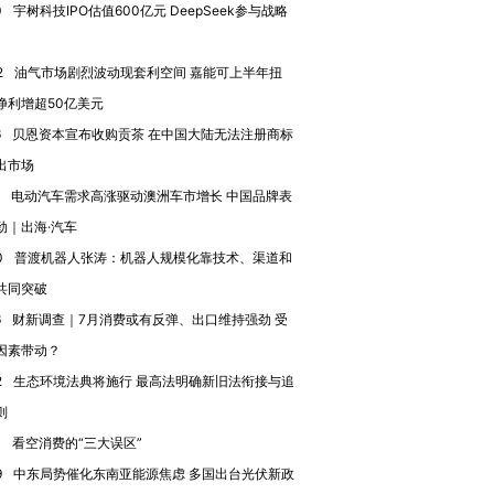
0
宇树科技IPO估值600亿元 DeepSeek参与战略
OX的吸金
马航飞行员跨国走私7万
视线｜被称为“蟑螂”的印
2
油气市场剧烈波动现套利空间 嘉能可上半年扭
让中产们甘
粒摇头丸 尿检体内含3种
度Z世代 用街头抗争将教
秘鲁纳斯
”？
毒品
育部长拱下台
13人遇难
净利增超50亿美元
6
贝恩资本宣布收购贡茶 在中国大陆无法注册商标
出市场
电动汽车需求高涨驱动澳洲车市增长 中国品牌表
进第四届链博
劲｜出海·汽车
【商旅对话】华住集团
技“链”接产
【特别呈现】寻找100种
CFO：不靠规模取胜，华
【特别呈
0
普渡机器人张涛：机器人规模化靠技术、渠道和
有意思的生活方式·第三对
住三大增长引擎是什么？
有意思的
共同突破
6
财新调查｜7月消费或有反弹、出口维持强劲 受
因素带动？
2
生态环境法典将施行 最高法明确新旧法衔接与追
则
0
看空消费的“三大误区”
9
中东局势催化东南亚能源焦虑 多国出台光伏新政