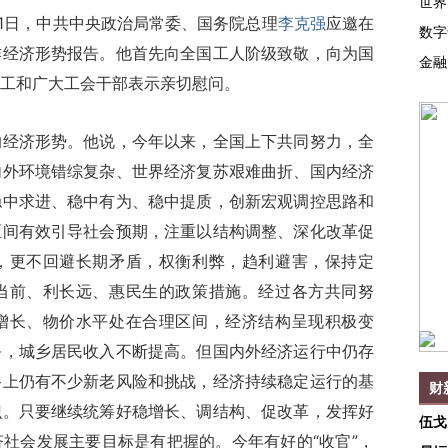
世界
1日，中共中央政治局常委、国务院总理
李克强
应邀在
数字
作经济形势报告。他首先向全国工人阶级致敬，向为国
金融
工和广大工会干部表示亲切慰问。
济形势。他说，今年以来，全国上下共同努力，全
内外环境错综复杂、世界经济复苏艰难曲折、国内经济
稳中求进、稳中有为、稳中提质，创新宏观调控思路和
区间有效引导社会预期，注重以结构调整、深化改革促
，更不回避长期矛盾，权衡利弊，趋利避害，保持定
当前、利长远、惠民生的政策措施。经过各方共同努
增长、物价水平处在合理区间，经济结构呈现积极变
务，城乡居民收入不断提高。但国内外经济运行中仍存
路上仍有不少新老风险和挑战，经济持续稳定运行的基
财
识。只要继续统筹好稳增长、调结构、促改革，发挥好
伍戈
社会发展主要目标是有把握的。今年有好的“收官”，