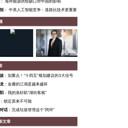
：
海外能源供给缺口对中国的影响
恒
：
中美人工智能竞争：道路比技术更重要
频
客
波
：
划重点！“十四五”规划建议的3大信号
龙
：
金庸的江湖是越来越坏
阳
：
我的洛杉矶“湖街客栈”
：
锁定原来不可能
对话
：
完成垃圾管理这个“闭环”
新文章