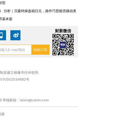
转型
5
分析｜贝森特操盘稳日元，操作巧思能否撬动美
币基本面
财新微信
复制及建立镜像等任何使用。
010502034662号
箱：laixin@caixin.com
链接