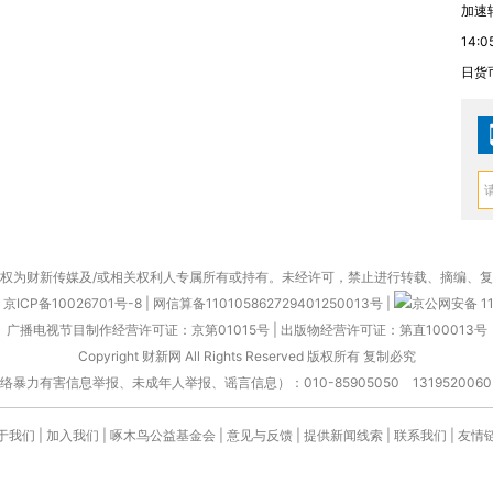
加速
14:0
日货
权为财新传媒及/或相关权利人专属所有或持有。未经许可，禁止进行转载、摘编、
京ICP备10026701号-8
|
网信算备110105862729401250013号
|
京公网安备 11
广播电视节目制作经营许可证：京第01015号
|
出版物经营许可证：第直100013号
Copyright 财新网 All Rights Reserved 版权所有 复制必究
害信息举报、未成年人举报、谣言信息）：010-85905050 13195200605 举报邮
于我们
|
加入我们
|
啄木鸟公益基金会
|
意见与反馈
|
提供新闻线索
|
联系我们
|
友情