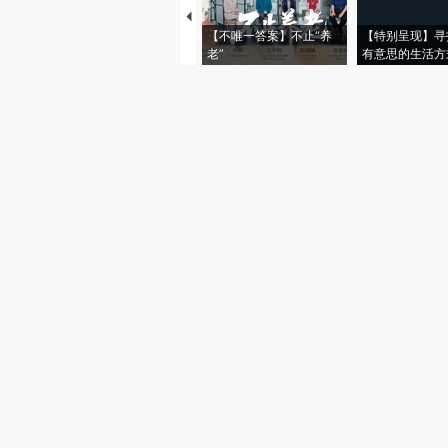
【不唯一答案】不止“养
【特别呈现】寻
老”
有意思的生活方