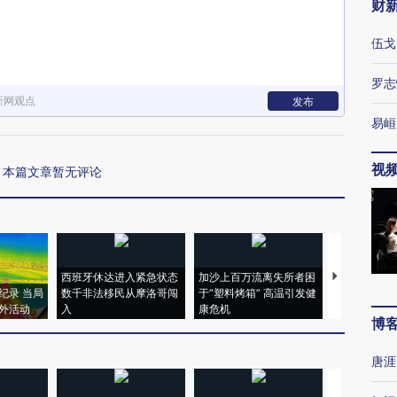
财
伍戈
罗志
新网观点
发布
易峘
视
本篇文章暂无评论
西班牙休达进入紧急状态
加沙上百万流离失所者困
视线｜HYR
纪录 当局
数千非法移民从摩洛哥闯
于“塑料烤箱” 高温引发健
术：是什么
外活动
入
康危机
心“花钱找虐
博
唐涯