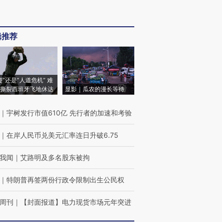
辑推荐
侵”还是“人道危机” 难
撕裂西班牙飞地休达
显影｜瓜农的漫长等待
｜
宇树发行市值610亿 先行者的加速和考验
｜
在岸人民币兑美元汇率连日升破6.75
我闻
｜
艾路明及多名股东被拘
｜
特朗普再签两份行政令限制出生公民权
周刊
｜
【封面报道】电力现货市场元年突进