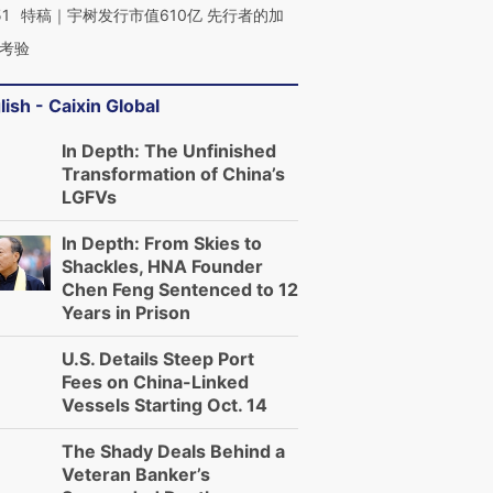
51
特稿｜宇树发行市值610亿 先行者的加
考验
lish - Caixin Global
In Depth: The Unfinished
Transformation of China’s
LGFVs
In Depth: From Skies to
Shackles, HNA Founder
Chen Feng Sentenced to 12
Years in Prison
U.S. Details Steep Port
Fees on China-Linked
Vessels Starting Oct. 14
The Shady Deals Behind a
Veteran Banker’s