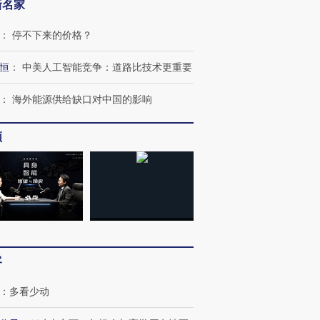
新名家
：
停不下来的价格？
恒
：
中美人工智能竞争：道路比技术更重要
：
海外能源供给缺口对中国的影响
频
OX的吸金
马航飞行员跨国走私7万
视线｜被称为“蟑螂”的印
让中产们甘
粒摇头丸 尿检体内含3种
度Z世代 用街头抗争将教
秘鲁纳斯
”？
毒品
育部长拱下台
13人遇难
客
：
多看少动