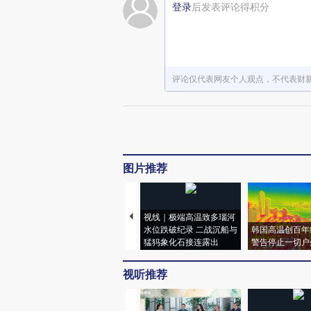
登录
后发表评论得积分
评论仅代表网友个人观点，不代表财
图片推荐
视线｜极端高温致多瑙河
水位跌破纪录 二战沉船与
韩国高温创百年
猛犸象化石接连露出
警告停止一切户
视听推荐