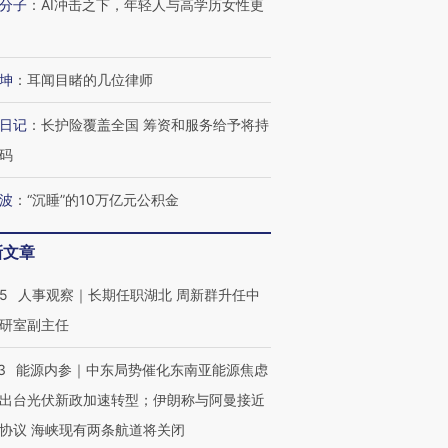
分子
：
AI冲击之下，年轻人与高学历女性更
进第四届链博
【商旅对话】华住集团
技“链”接产
【特别呈现】寻找100种
CFO：不靠规模取胜，华
【特别呈
有意思的生活方式·第三对
住三大增长引擎是什么？
有意思的
坤
：
耳闻目睹的几位律师
日记
：
长护险覆盖全国 筹资和服务给予将持
码
波
：
“沉睡”的10万亿元公积金
新文章
25
人事观察｜长期任职湖北 周新群升任中
研室副主任
3
能源内参｜中东局势催化东南亚能源焦虑
出台光伏新政加速转型；伊朗称与阿曼接近
协议 海峡现有两条航道将关闭