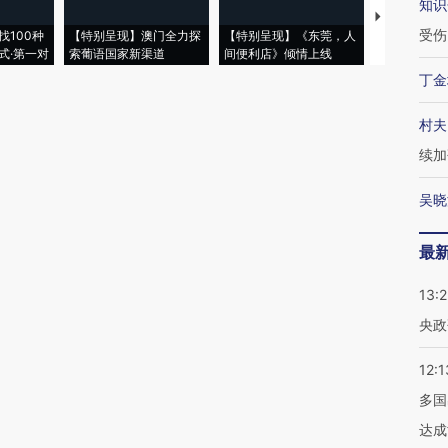
知识
【推广】走
受伤
找100种
【特别呈现】澳门全力探
【特别呈现】《东莞，人
会，让数智科
式·第一对
索葡语国家新渠道
间便利店》倾情上线
业
丁金
村夫
续加
吴晓
最
13:
央政
12:1
多国
达成