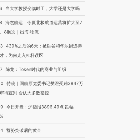
6
当大学教授变临时工，大学还是大学吗
8
海杰航运：今夏北极航道运营将扩大至7
、8航次｜出海·物流
53
439%之后的6天：被硅谷和华尔街追捧
才，为何走入杠杆误区
07
陈龙：Token时代的商业与组织
50
特稿｜国航原党委书记樊澄受贿3847万
审待宣判 否认大多数指控
29
今日开盘：沪指报3896.49点 跌幅
0%
24
蓄势突破后的黄金