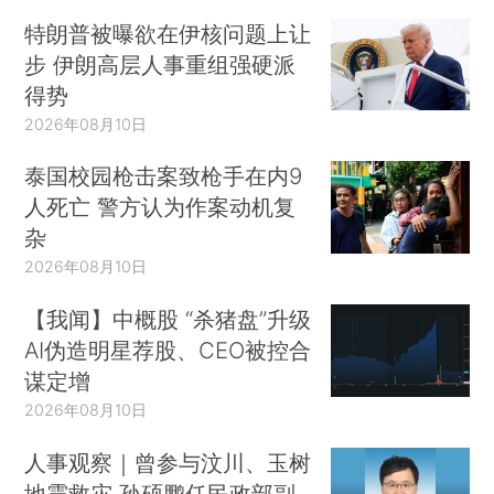
特朗普被曝欲在伊核问题上让
步 伊朗高层人事重组强硬派
得势
2026年08月10日
泰国校园枪击案致枪手在内9
人死亡 警方认为作案动机复
杂
2026年08月10日
【我闻】中概股 “杀猪盘”升级
AI伪造明星荐股、CEO被控合
谋定增
2026年08月10日
人事观察｜曾参与汶川、玉树
地震救灾 孙硕鹏任民政部副