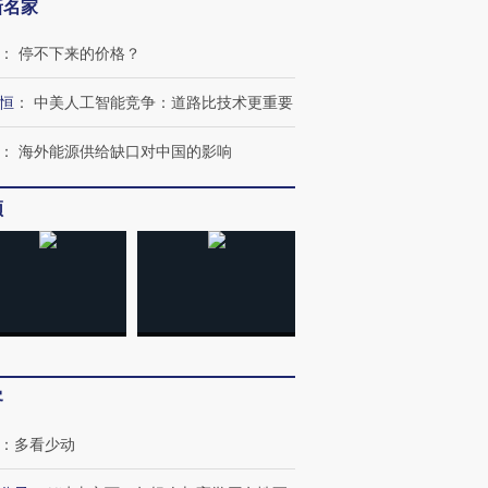
新名家
：
停不下来的价格？
恒
：
中美人工智能竞争：道路比技术更重要
：
海外能源供给缺口对中国的影响
频
OX的吸金
马航飞行员跨国走私7万
视线｜被称为“蟑螂”的印
让中产们甘
粒摇头丸 尿检体内含3种
度Z世代 用街头抗争将教
秘鲁纳斯
”？
毒品
育部长拱下台
13人遇难
客
：
多看少动