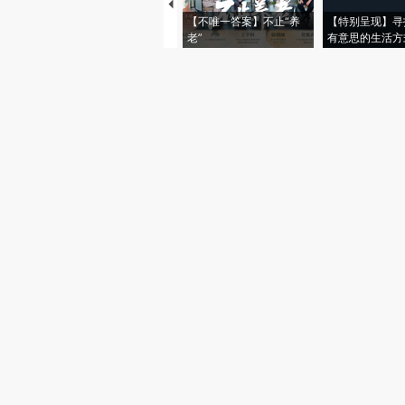
【不唯一答案】不止“养
【特别呈现】寻
老”
有意思的生活方