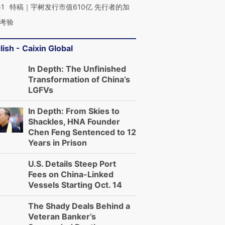
51
特稿｜宇树发行市值610亿 先行者的加
考验
lish - Caixin Global
In Depth: The Unfinished
Transformation of China’s
LGFVs
In Depth: From Skies to
Shackles, HNA Founder
Chen Feng Sentenced to 12
Years in Prison
U.S. Details Steep Port
Fees on China-Linked
Vessels Starting Oct. 14
The Shady Deals Behind a
Veteran Banker’s