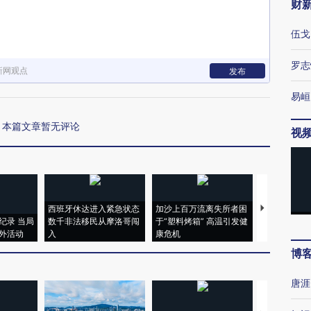
财
伍戈
罗志
新网观点
发布
易峘
本篇文章暂无评论
视
西班牙休达进入紧急状态
加沙上百万流离失所者困
视线｜HYR
纪录 当局
数千非法移民从摩洛哥闯
于“塑料烤箱” 高温引发健
术：是什么
外活动
入
康危机
心“花钱找虐
博
唐涯