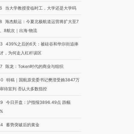
6
当大学教授变临时工，大学还是大学吗
8
海杰航运：今夏北极航道运营将扩大至7
、8航次｜出海·物流
53
439%之后的6天：被硅谷和华尔街追捧
才，为何走入杠杆误区
07
陈龙：Token时代的商业与组织
50
特稿｜国航原党委书记樊澄受贿3847万
审待宣判 否认大多数指控
29
今日开盘：沪指报3896.49点 跌幅
0%
24
蓄势突破后的黄金