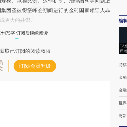
的规模、承担比例、运作机制、治理结构等问题上
国集团圣彼得堡峰会期间进行的金砖国家领导人非
成更大的共识。
编
计475字 订阅后继续阅读
“入
获取已订阅的阅读权限
民潮
员
特稿
订阅/会员升级
文
金融
金融
世界
财新