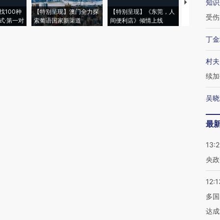
知识
【推广】走
找100种
【特别呈现】澳门全力探
【特别呈现】《东莞，人
会，让数智科
受伤
式·第一对
索葡语国家新渠道
间便利店》倾情上线
业
丁金
村夫
续加
吴晓
最
13:
央政
12:1
多国
达成