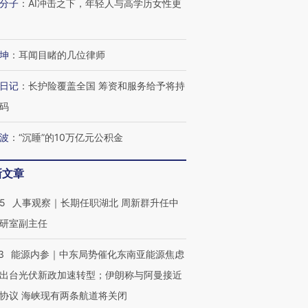
分子
：
AI冲击之下，年轻人与高学历女性更
进第四届链博
【商旅对话】华住集团
技“链”接产
【特别呈现】寻找100种
CFO：不靠规模取胜，华
【特别呈
有意思的生活方式·第三对
住三大增长引擎是什么？
有意思的
坤
：
耳闻目睹的几位律师
日记
：
长护险覆盖全国 筹资和服务给予将持
码
波
：
“沉睡”的10万亿元公积金
新文章
25
人事观察｜长期任职湖北 周新群升任中
研室副主任
3
能源内参｜中东局势催化东南亚能源焦虑
出台光伏新政加速转型；伊朗称与阿曼接近
协议 海峡现有两条航道将关闭