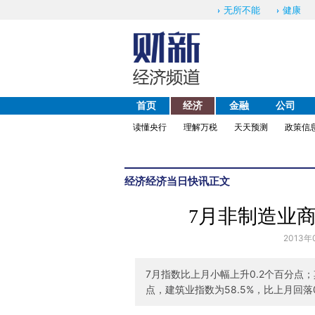
无所不能
健康
首页
经济
金融
公司
读懂央行
理解万税
天天预测
政策信
经济
经济当日快讯
正文
7月非制造业商
2013年
7月指数比上月小幅上升0.2个百分点；
点，建筑业指数为58.5%，比上月回落