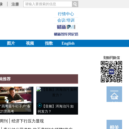
录
注册
行情中心
会议/培训
图片
视频
指数
English
辑推荐
订阅
电邮
“高考最牛钉子户”备
【音频】洱海治污 如
21次高考
何发力？
周刊
|
经济下行压力显现