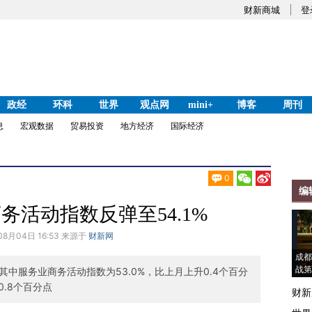
财新商城
登
政经
环科
世界
观点网
mini+
博客
周刊
息
宏观数据
贸易投资
地方经济
国际经济
0
编
务活动指数反弹至54.1%
08月04日 16:53 来源于
财新网
成都
战第
其中服务业商务活动指数为53.0%，比上月上升0.4个百分
0.8个百分点
财新