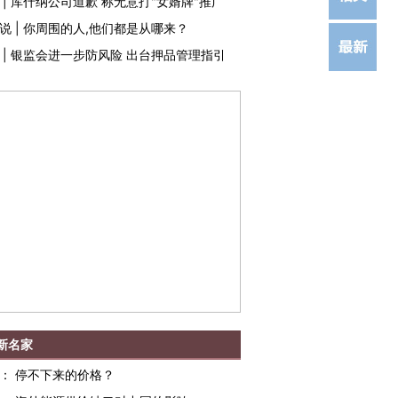
|
库什纳公司道歉 称无意打"女婿牌"推广
说
|
你周围的人,他们都是从哪来？
|
银监会进一步防风险 出台押品管理指引
新名家
：
停不下来的价格？