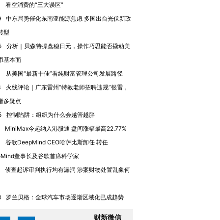
0
看空消费的“三大误区”
9
中东局势催化东南亚能源焦虑 多国出台光伏新政
转型
5
分析｜贝森特操盘稳日元，操作巧思能否撬动美
币基本面
1
从美国“最新十佳”看纯财富管理公司发展路径
3
火线评论｜广东雷州“特教老师招聘违规”很雷，
诸多疑点
5
控制陷阱：组织为什么会越管越胖
MiniMax今起纳入港股通 盘间涨幅最高22.77%
跨国走私7万
视线｜HYROX的吸金
视线｜被
4
谷歌DeepMind CEO哈萨比斯卸任 转任
检体内含3种
术：是什么让中产们甘
泽连斯基密集出访美英 索
度Z世代
心“花钱找虐”？
要防空导弹“救急”
育部长拱
epMind董事长及谷歌首席科学家
侦查起诉审判执行均有漏洞 涉案财物处置乱象何
8
罗兰贝格：全球汽车市场逐渐区域化已成趋势
进第四届链博
【商旅对话】华住集团
财新微信