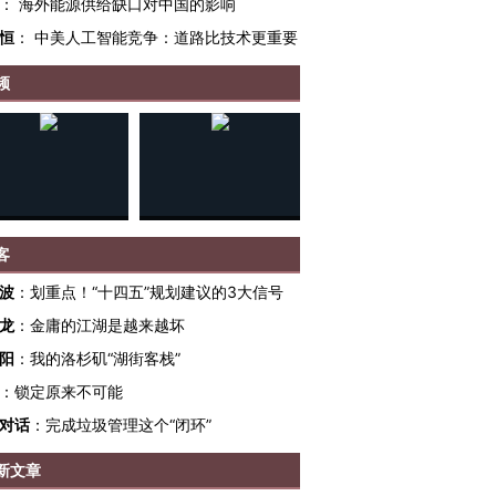
：
海外能源供给缺口对中国的影响
恒
：
中美人工智能竞争：道路比技术更重要
频
客
波
：
划重点！“十四五”规划建议的3大信号
龙
：
金庸的江湖是越来越坏
阳
：
我的洛杉矶“湖街客栈”
：
锁定原来不可能
对话
：
完成垃圾管理这个“闭环”
新文章