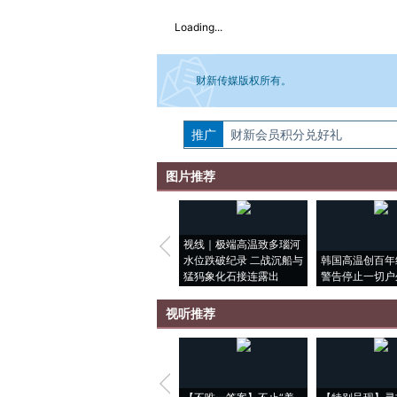
Loading...
财新传媒版权所有。
推广
如需刊登转载请点击右侧按钮，提交相关
财新会员积分兑好礼
图片推荐
视线｜极端高温致多瑙河
水位跌破纪录 二战沉船与
韩国高温创百年
猛犸象化石接连露出
警告停止一切户
视听推荐