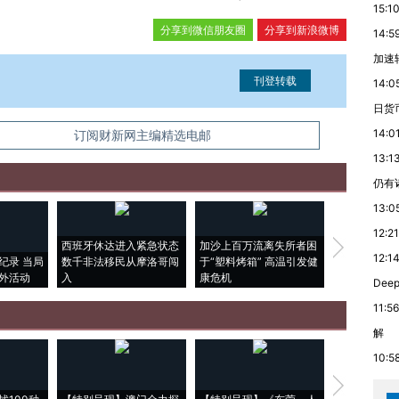
15:1
分享到微信朋友圈
分享到新浪微博
14:5
加速
14:0
日货
14:0
信息。经确认即可刊登转载。
订阅财新网主编精选电邮
13:1
仍有
13:0
12:21
西班牙休达进入紧急状态
加沙上百万流离失所者困
马航飞行员
12:1
纪录 当局
数千非法移民从摩洛哥闯
于“塑料烤箱” 高温引发健
粒摇头丸 尿
外活动
入
康危机
毒品
De
11:56
解
10:5
【推广】走