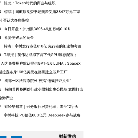
有意思的生活方式·第三对
住三大增长引擎是什么？
有意思的
7
陈龙：Token时代的商业与组织
0
特稿｜国航原党委书记樊澄受贿3847万元二审
判 否认大多数指控
9
今日开盘：沪指报3896.49点 跌幅0.10%
4
蓄势突破后的黄金
1
特稿｜宇树发行市值610亿 先行者的加速和考验
9
T早报｜英伟达或拟下调下代GPU显存配置；
n AI为免费用户默认提供GPT-5.6 LUNA；SpaceX
斯拉宣布斥168亿美元在德州建立芯片工厂
7
成都一区法院原院长 被指“违规挂证执业”
3
特朗普再签两份行政令限制出生公民权 意图打击
旅游产业
7
财经早知道｜部分银行房贷利率，降至“2字头
0
宇树科技IPO估值600亿元 DeepSeek参与战略
财新微信