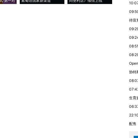
式·第一对
索葡语国家新渠道
间便利店》倾情上线
业
10:0
09:5
待宣
09:2
09:2
08:5
08:2
Ope
协特
08:0
07:4
生育
06:3
22:1
配售