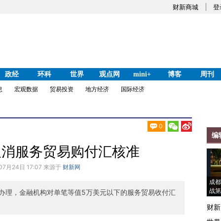
财新商城
登
政经
环科
世界
观点网
mini+
博客
周刊
息
宏观数据
贸易投资
地方经济
国际经济
0
编
取消服务贸易购付汇核准
07月24日 17:07 来源于
财新网
成都
战第
办理，金融机构对单笔等值5万美元以下的服务贸易收付汇
财新