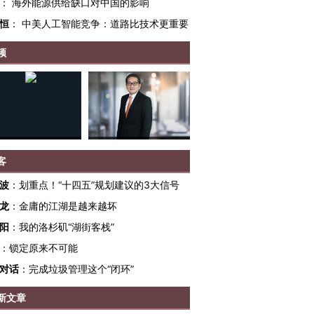
：
海外能源供给缺口对中国的影响
恒
：
中美人工智能竞争：道路比技术更重要
频
客
OX的吸金
马航飞行员跨国走私7万
视线｜被称为“蟑螂”的印
波
：
划重点！“十四五”规划建议的3大信号
让中产们甘
粒摇头丸 尿检体内含3种
度Z世代 用街头抗争将教
秘鲁纳斯
龙
：
金庸的江湖是越来越坏
”？
毒品
育部长拱下台
13人遇难
阳
：
我的洛杉矶“湖街客栈”
：
锁定原来不可能
对话
：
完成垃圾管理这个“闭环”
进第四届链博
【商旅对话】华住集团
新文章
技“链”接产
【特别呈现】寻找100种
CFO：不靠规模取胜，华
【特别呈