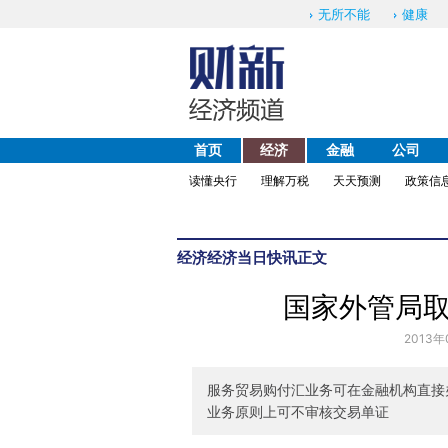
无所不能
健康
首页
经济
金融
公司
读懂央行
理解万税
天天预测
政策信
经济
经济当日快讯
正文
国家外管局
2013年
服务贸易购付汇业务可在金融机构直接
业务原则上可不审核交易单证