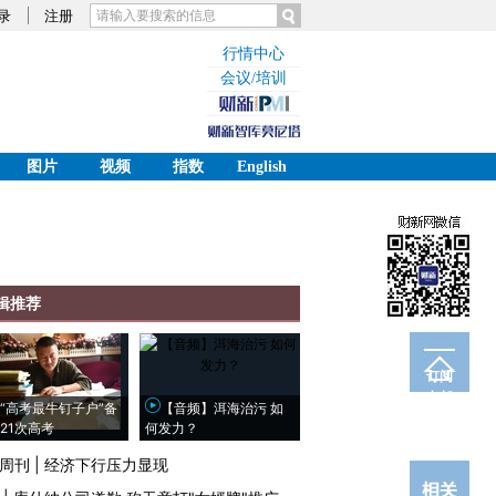
录
注册
行情中心
会议/培训
图片
视频
指数
English
辑推荐
订阅
电邮
“高考最牛钉子户”备
【音频】洱海治污 如
21次高考
何发力？
周刊
|
经济下行压力显现