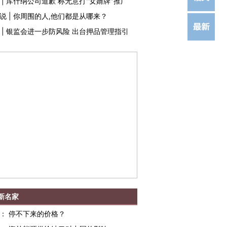
|
库什纳公司道歉 称无意打"女婿牌"推广
说
|
你周围的人,他们都是从哪来？
|
银监会进一步防风险 出台押品管理指引
新名家
：
停不下来的价格？