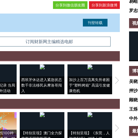
易峘
分享到微信朋友圈
分享到新浪微博
罗志
视
信息。经确认即可刊登转载。
订阅财新网主编精选电邮
博
西班牙休达进入紧急状态
加沙上百万流离失所者困
视线｜HYR
吴晓
纪录 当局
数千非法移民从摩洛哥闯
于“塑料烤箱” 高温引发健
术：是什么
押沙
外活动
入
康危机
心“花钱找虐
顾晓
王烁
中外
【推广】走
最
找100种
【特别呈现】澳门全力探
【特别呈现】《东莞，人
会，让数智科