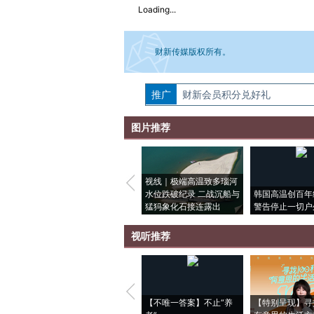
Loading...
财新传媒版权所有。
推广
如需刊登转载请点击右侧按钮，提交相关
财新会员积分兑好礼
图片推荐
视线｜极端高温致多瑙河
水位跌破纪录 二战沉船与
韩国高温创百年
猛犸象化石接连露出
警告停止一切户
视听推荐
【不唯一答案】不止“养
【特别呈现】寻