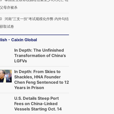
父母亦被杀
40
河南“三支一扶”考试规模化作弊 内外勾结
获取试卷
lish - Caixin Global
In Depth: The Unfinished
Transformation of China’s
LGFVs
In Depth: From Skies to
Shackles, HNA Founder
Chen Feng Sentenced to 12
Years in Prison
U.S. Details Steep Port
Fees on China-Linked
Vessels Starting Oct. 14