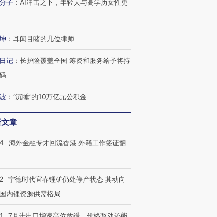
分子
：
AI冲击之下，年轻人与高学历女性更
坤
：
耳闻目睹的几位律师
日记
：
长护险覆盖全国 筹资和服务给予将持
码
波
：
“沉睡”的10万亿元公积金
新文章
14
海外金融专才回流香港 外籍工作签证翻
2
宁德时代宜春锂矿仍处停产状态 其动向
国内锂资源供需格局
1
7月进出口增速高位放缓，价格驱动还能