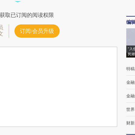
获取已订阅的阅读权限
编
员
订阅/会员升级
文
“入
民潮
特稿
金融
金融
世界
财新