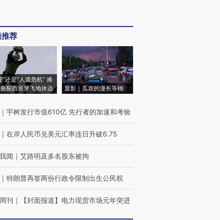
辑推荐
侵”还是“人道危机” 难
撕裂西班牙飞地休达
显影｜瓜农的漫长等待
｜
宇树发行市值610亿 先行者的加速和考验
｜
在岸人民币兑美元汇率连日升破6.75
我闻
｜
艾路明及多名股东被拘
｜
特朗普再签两份行政令限制出生公民权
周刊
｜
【封面报道】电力现货市场元年突进