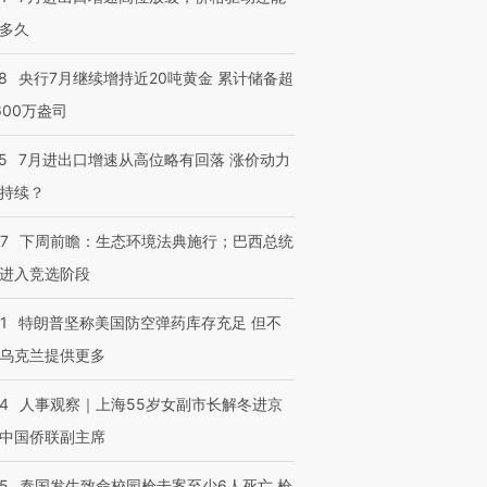
多久
8
央行7月继续增持近20吨黄金 累计储备超
600万盎司
5
7月进出口增速从高位略有回落 涨价动力
持续？
07
下周前瞻：生态环境法典施行；巴西总统
进入竞选阶段
1
特朗普坚称美国防空弹药库存充足 但不
乌克兰提供更多
24
人事观察｜上海55岁女副市长解冬进京
中国侨联副主席
45
泰国发生致命校园枪击案至少6人死亡 枪