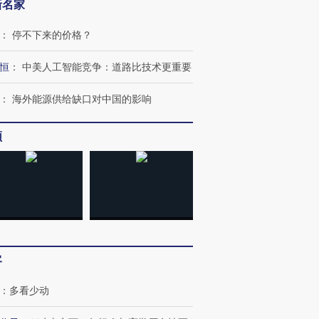
新名家
：
停不下来的价格？
恒
：
中美人工智能竞争：道路比技术更重要
：
海外能源供给缺口对中国的影响
频
跨国走私7万
视线｜被称为“蟑螂”的印
视线｜“入侵”还是“人道危
检体内含3种
度Z世代 用街头抗争将教
机”？难民潮撕裂西班牙
秘鲁纳斯
育部长拱下台
飞地休达
13人遇难
进第四届链博
【商旅对话】华住集团
客
技“链”接产
【特别呈现】寻找100种
CFO：不靠规模取胜，华
【特别呈
有意思的生活方式·第三对
住三大增长引擎是什么？
有意思的
：
多看少动