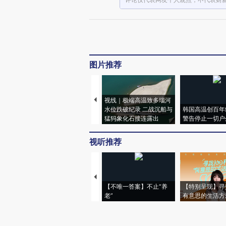
图片推荐
视线｜极端高温致多瑙河
水位跌破纪录 二战沉船与
韩国高温创百年
猛犸象化石接连露出
警告停止一切户
视听推荐
【不唯一答案】不止“养
【特别呈现】寻
老”
有意思的生活方