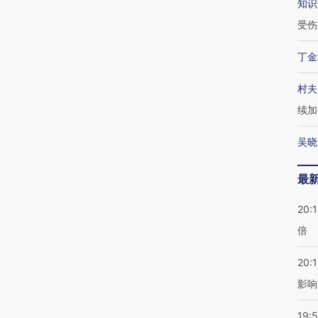
知识
受伤
丁金
村夫
续加
吴晓
最
20:
倍
20:1
影响
19:5