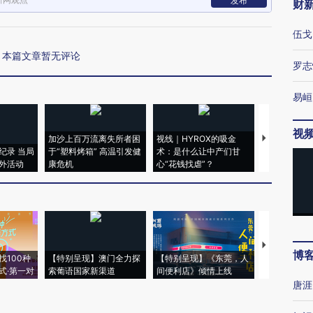
发布
财
伍戈
本篇文章暂无评论
罗志
易峘
视
加沙上百万流离失所者困
视线｜HYROX的吸金
马航飞行员
纪录 当局
于“塑料烤箱” 高温引发健
术：是什么让中产们甘
粒摇头丸 尿
外活动
康危机
心“花钱找虐”？
毒品
【推广】走
博
找100种
【特别呈现】澳门全力探
【特别呈现】《东莞，人
会，让数智科
式·第一对
索葡语国家新渠道
间便利店》倾情上线
业
唐涯