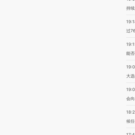
持续
19:1
过7
19:1
能否
19:
大选
19:0
会向
18:
候任
17: