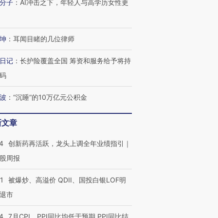
分子
：
AI冲击之下，年轻人与高学历女性更
坤
：
耳闻目睹的几位律师
日记
：
长护险覆盖全国 筹资和服务给予将持
码
波
：
“沉睡”的10万亿元公积金
新文章
4
创新药再活跃，龙头上调全年业绩指引｜
股周报
1
被爆炒、高溢价 QDII、国投白银LOF明
退市
4
7月CPI、PPI同比均低于预期 PPI同比结