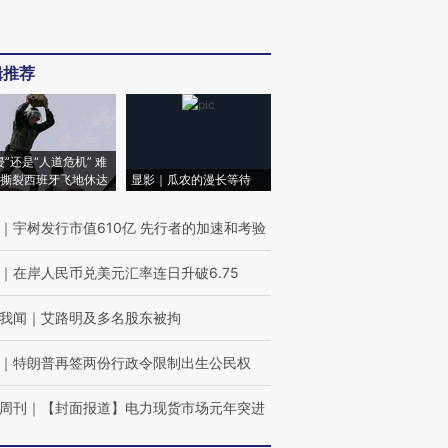
辑推荐
侵”还是“人道危机” 难
撕裂西班牙飞地休达
显影｜瓜农的漫长等待
｜
宇树发行市值610亿 先行者的加速和考验
｜
在岸人民币兑美元汇率连日升破6.75
我闻
｜
艾路明及多名股东被拘
｜
特朗普再签两份行政令限制出生公民权
周刊
｜
【封面报道】电力现货市场元年突进