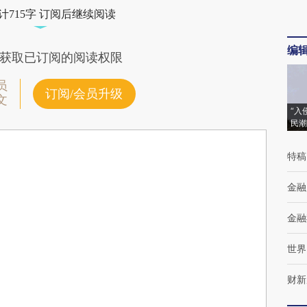
计715字 订阅后继续阅读
编
获取已订阅的阅读权限
员
订阅/会员升级
文
“入
民潮
特稿
金融
金融
世界
财新