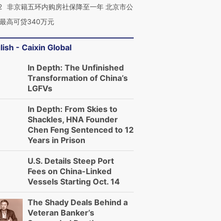
2
非京籍五环内购房社保降至一年 北京市公
最高可贷340万元
lish - Caixin Global
In Depth: The Unfinished
Transformation of China’s
LGFVs
In Depth: From Skies to
Shackles, HNA Founder
Chen Feng Sentenced to 12
Years in Prison
U.S. Details Steep Port
Fees on China-Linked
Vessels Starting Oct. 14
The Shady Deals Behind a
Veteran Banker’s