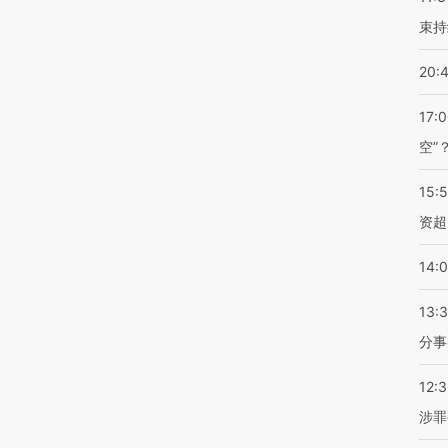
束持
20:
17:
空”
15:
资超
14:
13:
分事
12:
涉罪