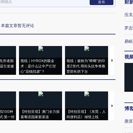
财
新网观点
发布
伍戈
本篇文章暂无评论
罗志
易峘
视
失所者困
视线｜HYROX的吸金
视线｜被称为“蟑螂”的印
视线｜“入侵
高温引发健
术：是什么让中产们甘
度Z世代 用街头抗争将教
机”？难民潮
心“花钱找虐”？
育部长拱下台
飞地休达
【推广】走
博
找100种
【特别呈现】澳门全力探
【特别呈现】《东莞，人
会，让数智科
式·第一对
索葡语国家新渠道
间便利店》倾情上线
业
唐涯