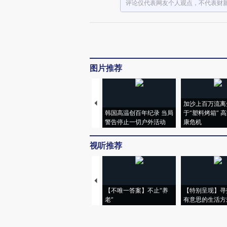
评论仅代表网友个人观点，不代表财
图片推荐
加沙上百万流离
韩国高温创百年纪录 当局
于“塑料烤箱” 
警告停止一切户外活动
康危机
视听推荐
【不唯一答案】不止“养
【特别呈现】寻
老”
有意思的生活方