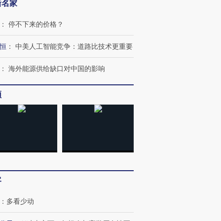
新名家
：
停不下来的价格？
恒
：
中美人工智能竞争：道路比技术更重要
：
海外能源供给缺口对中国的影响
频
”还是“人道危
湖北宜昌局部短时降雨
哈尔滨遭遇短时极端强降
撕裂西班牙
128毫米 紧急转移近
雨 3小时累计雨量超80毫
秘鲁纳斯
4000人
米
13人遇难
进第四届链博
【商旅对话】华住集团
客
技“链”接产
【特别呈现】寻找100种
CFO：不靠规模取胜，华
【特别呈
有意思的生活方式·第三对
住三大增长引擎是什么？
有意思的
：
多看少动