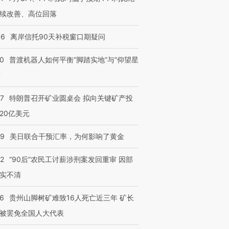
续改善、高位回落
46
离岸信托90天补税窗口期疑问
00
普渡机器人如何平衡“脚踏实地”与“仰望星
？
57
特朗普召开矿业圆桌会 拟向关键矿产投
20亿美元
09
美日联合干预汇率，为何影响了黄金
32
“90后”农民工讨薪涉刑案发回重审 因部
实不清
36
贵州山脚树矿难致16人死亡近三年 矿长
被罢免全国人大代表