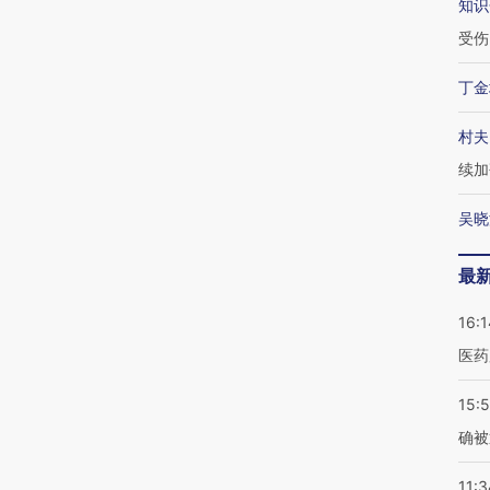
知识
受伤
丁金
村夫
续加
吴晓
最
16:1
医药
15:5
确被
11:3